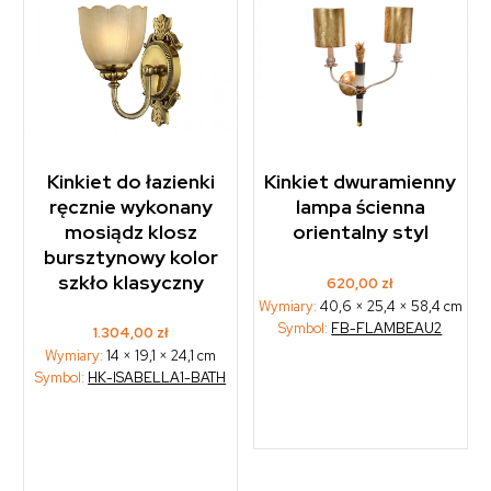
Kinkiet do łazienki
Kinkiet dwuramienny
ręcznie wykonany
lampa ścienna
mosiądz klosz
orientalny styl
bursztynowy kolor
szkło klasyczny
620,00
zł
Wymiary:
40,6 × 25,4 × 58,4 cm
Symbol:
FB-FLAMBEAU2
1.304,00
zł
Wymiary:
14 × 19,1 × 24,1 cm
Symbol:
HK-ISABELLA1-BATH