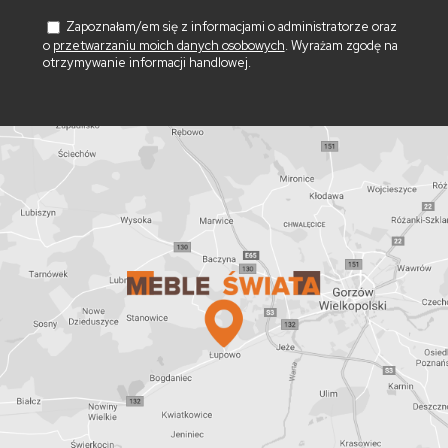
Zapoznałam/em się z informacjami o administratorze oraz
o
przetwarzaniu moich danych osobowych
. Wyrażam zgodę na
otrzymywanie informacji handlowej.