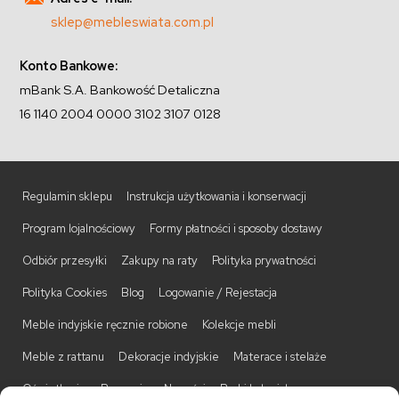
sklep@mebleswiata.com.pl
Konto Bankowe:
mBank S.A. Bankowość Detaliczna
16 1140 2004 0000 3102 3107 0128
Regulamin sklepu
Instrukcja użytkowania i konserwacji
Program lojalnościowy
Formy płatności i sposoby dostawy
Odbiór przesyłki
Zakupy na raty
Polityka prywatności
Polityka Cookies
Blog
Logowanie / Rejestacja
Meble indyjskie ręcznie robione
Kolekcje mebli
Meble z rattanu
Dekoracje indyjskie
Materace i stelaże
Oświetlenie
Promocje
Nowości
Barki kolonialne