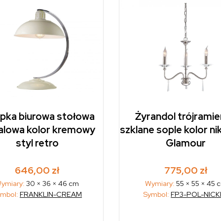
pka biurowa stołowa
Żyrandol trójrami
lowa kolor kremowy
szklane sople kolor nik
styl retro
Glamour
646,00
zł
775,00
zł
ymiary:
30 × 36 × 46 cm
Wymiary:
55 × 55 × 45 
ymbol:
FRANKLIN-CREAM
Symbol:
FP3-POL-NICK