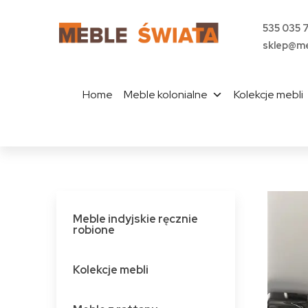
535 035 
sklep@me
Home
Meble kolonialne
Kolekcje mebli
Meble indyjskie ręcznie
robione
Kolekcje mebli