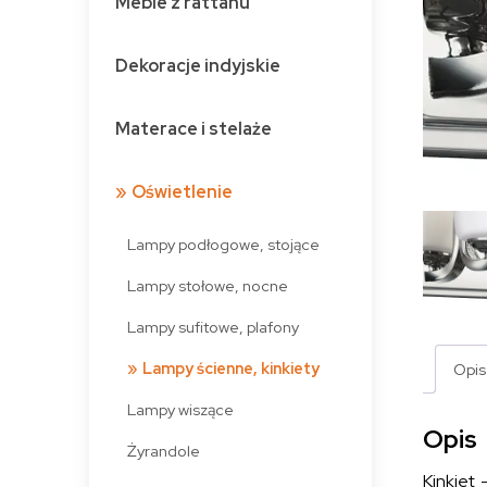
Meble z rattanu
Dekoracje indyjskie
Materace i stelaże
Oświetlenie
Lampy podłogowe, stojące
Lampy stołowe, nocne
Lampy sufitowe, plafony
Lampy ścienne, kinkiety
Opis
Lampy wiszące
Opis
Żyrandole
Kinkiet