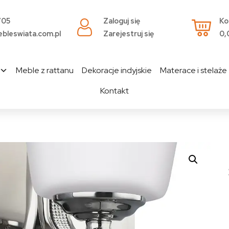
705
Zaloguj się
Ko
bleswiata.com.pl
Zarejestruj się
0,
Meble z rattanu
Dekoracje indyjskie
Materace i stelaże
Kontakt