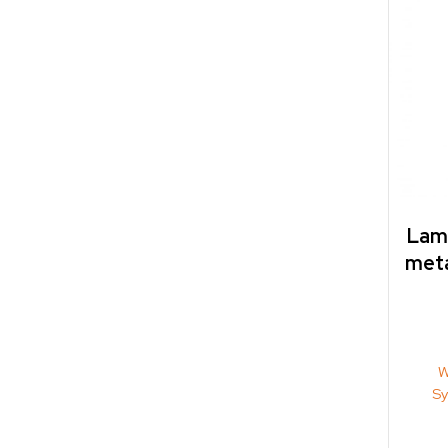
Lam
meta
W
S