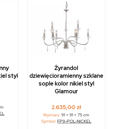
enny
Żyrandol
iel styl
dziewięcioramienny szklane
sople kolor nikiel styl
Glamour
2.635,00
zł
cm
EL
Wymiary:
91 × 91 × 75 cm
Symbol:
FP9-POL-NICKEL