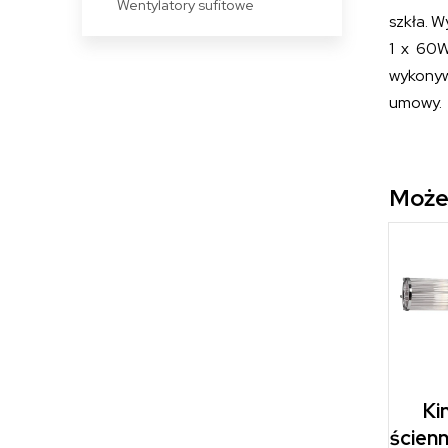
Wentylatory sufitowe
szkła. 
1 x 60W
wykonyw
umowy.
Może
Ki
ścien