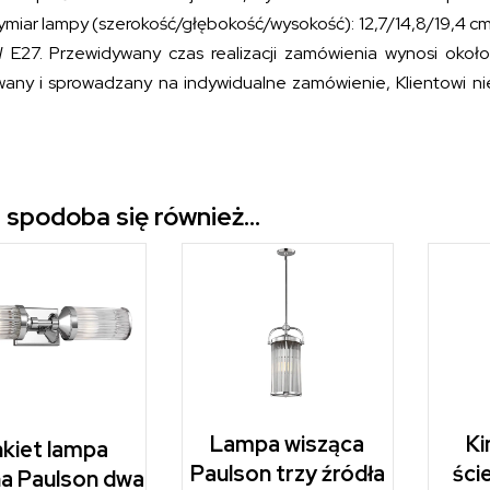
Wymiar lampy (szerokość/głębokość/wysokość):
12,7/14,8/19,4
cm
 E27. Przewidywany czas realizacji zamówienia wynosi około
any i sprowadzany na indywidualne zamówienie, Klientowi ni
 spodoba się również…
Lampa wisząca
Ki
nkiet lampa
Paulson trzy źródła
ści
na Paulson dwa