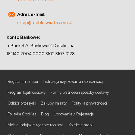
Adres e-mail:
sklep@mebleswiata.com.pl
Konto Bankowe:
mBank S.A. Bankowość Detaliczna
16 1140 2004 0000 3102 3107 0128
Regulamin sklepu
Instrukcja użytkowania i konserwacji
Program lojalnościowy
Formy płatności i sposoby dostawy
Odbiór przesyłki
Zakupy na raty
Polityka prywatności
Polityka Cookies
Blog
Logowanie / Rejestacja
Meble indyjskie ręcznie robione
Kolekcje mebli