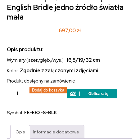
English Bridle jedno źródło światła
mała
697,00
zł
Opis produktu:
Wymiary (szer./głęb./wys.):
16,5/19/32
cm
Kolor:
Zgodnie z załączonymi zdjęciami
Produkt dostępny na zamówienie
ilość
Dodaj do koszyka
Kinkiet
lampa
ścienna
zewnętrzna
Symbol:
FE-EB2-S-BLK
English
Bridle
jedno
źródło
Opis
Informacje dodatkowe
światła
mała