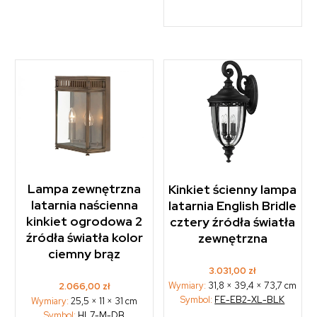
Lampa zewnętrzna
Kinkiet ścienny lampa
latarnia naścienna
latarnia English Bridle
kinkiet ogrodowa 2
cztery źródła światła
źródła światła kolor
zewnętrzna
ciemny brąz
3.031,00
zł
Wymiary:
31,8 × 39,4 × 73,7 cm
2.066,00
zł
Symbol:
FE-EB2-XL-BLK
Wymiary:
25,5 × 11 × 31 cm
Symbol:
HL7-M-DB