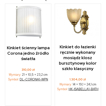
Kinkiet do łazienki
Kinkiet ścienny lampa
ręcznie wykonany
Corona jedno źródło
mosiądz klosz
światła
bursztynowy kolor
szkło klasyczny
310,00
zł
Wymiary:
21 × 10,5 × 23,2 cm
1.304,00
zł
Symbol:
DL-CORONA1-WPN
Wymiary:
14 × 19,1 × 24,1 cm
Symbol:
HK-ISABELLA1-BATH