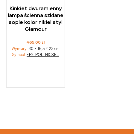
Kinkiet dwuramienny
lampa ścienna szklane
sople kolor nikiel styl
Glamour
465,00
zł
Wymiary:
30 × 16,5 × 23 cm
Symbol:
FP2-POL-NICKEL