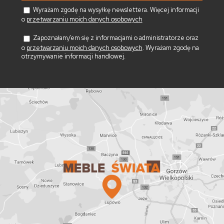
Wyrażam zgodę na wysyłkę newslettera. Więcej informacji
o
przetwarzaniu moich danych osobowych
Zapoznałam/em się z informacjami o administratorze oraz
o
przetwarzaniu moich danych osobowych
. Wyrażam zgodę na
otrzymywanie informacji handlowej.