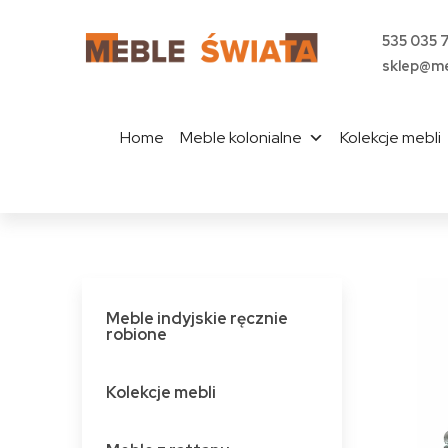
535 035 
sklep@me
Home
Meble kolonialne
Kolekcje mebli
Meble indyjskie ręcznie
robione
Kolekcje mebli