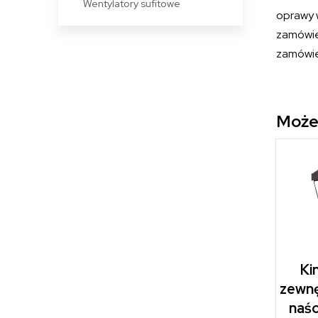
Wentylatory sufitowe
oprawy 
zamówie
zamówie
Może
Ki
zewnę
naśc