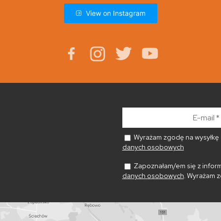
View on Instagram
E-
mail
*
Wyrażam zgodę na wysyłkę n
danych osobowych
Zapoznałam/em się z inform
danych osobowych
. Wyrażam z