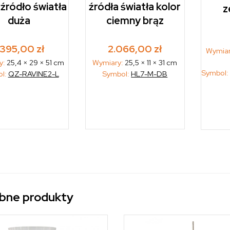
 źródło światła
źródła światła kolor
z
duża
ciemny brąz
.395,00
zł
2.066,00
zł
Wymia
y:
25,4 × 29 × 51 cm
Wymiary:
25,5 × 11 × 31 cm
Symbol
l:
QZ-RAVINE2-L
Symbol:
HL7-M-DB
bne produkty