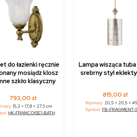
iet do łazienki ręcznie
Lampa wisząca tuba 
onany mosiądz klosz
srebrny styl eklekt
ne szkło klasyczny
815,00
zł
793,00
zł
Wymiary:
20,5 × 20,5 × 4
miary:
15,2 × 17,8 × 27,3 cm
Symbol:
FB-FRAGMENT-
bol:
HK-FRANCOISE1-BATH