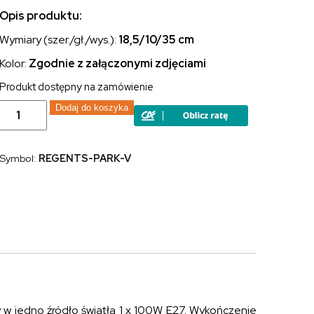
Opis produktu:
Wymiary (szer./gł./wys.):
18,5/10/35
cm
Kolor:
Zgodnie z załączonymi zdjęciami
Produkt dostępny na zamówienie
ilość
Dodaj do koszyka
Kinkiet
lampa
zewnętrzna
latarnia
Symbol:
REGENTS-PARK-V
naścienna
Regents
Park
jedno
źródło
światła
y w jedno źródło światła 1 x 100W E27. Wykończenie