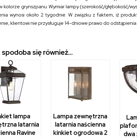
w kolorze grynszpanu. Wymiar lampy (szerokość/głębokość/wyso
nia wynosi około 2 tygodnie. W związku z faktem, iż produk
nie, klientowi nie przysługuje 14-dniowe prawo do odstąpieni
 spodoba się również…
nkiet lampa
Lampa zewnętrzna
Lam
trzna latarnia
latarnia naścienna
plafo
ienna Ravine
kinkiet ogrodowa 2
dwa 