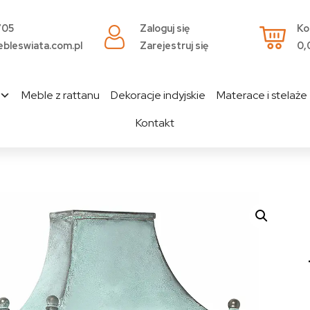
705
Zaloguj się
Ko
bleswiata.com.pl
Zarejestruj się
0,
Meble z rattanu
Dekoracje indyjskie
Materace i stelaże
Kontakt