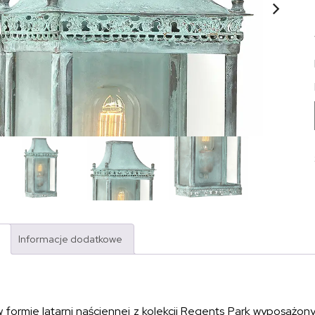
Informacje dodatkowe
w formie latarni naściennej z kolekcji Regents Park wyposażon