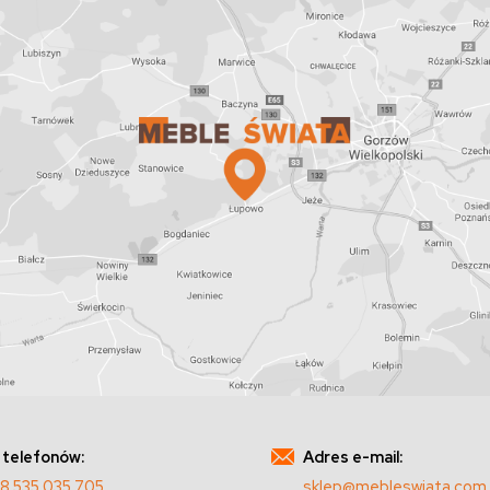
 telefonów:
Adres e-mail:
8 535 035 705
sklep@mebleswiata.com.