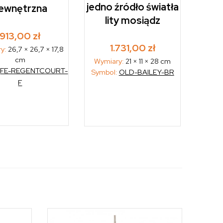
jedno źródło światła
ewnętrzna
lity mosiądz
913,00
zł
1.731,00
zł
ry:
26,7 × 26,7 × 17,8
cm
Wymiary:
21 × 11 × 28 cm
:
FE-REGENTCOURT-
Symbol:
OLD-BAILEY-BR
F