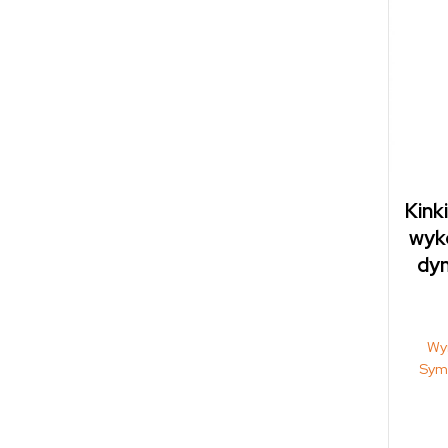
Kink
wyk
dym
Wy
Sym