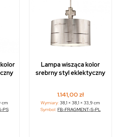
kolor
Lampa wisząca kolor
yczny
srebrny styl eklektyczny
1.141,00
zł
9 cm
Wymiary:
38,1 × 38,1 × 33,9 cm
S-PS
Symbol:
FB-FRAGMENT-S-PL