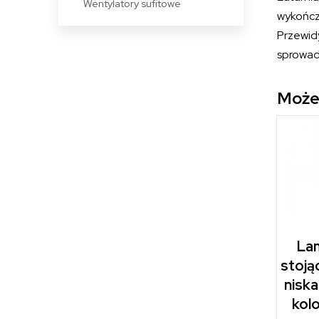
Wentylatory sufitowe
wykończ
Przewid
sprowad
Może
Lam
stoją
nisk
kolo