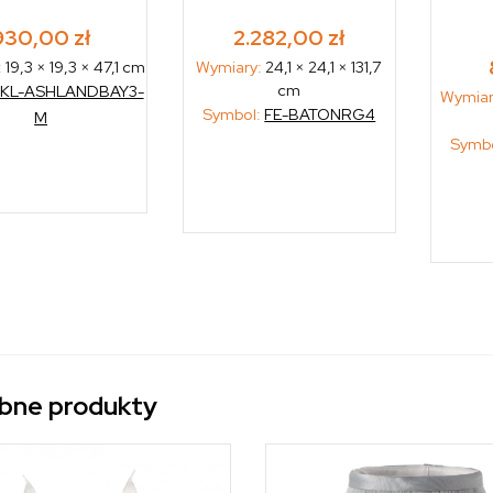
930,00
zł
2.282,00
zł
:
19,3 × 19,3 × 47,1 cm
Wymiary:
24,1 × 24,1 × 131,7
cm
KL-ASHLANDBAY3-
Wymiar
Symbol:
FE-BATONRG4
M
Symb
bne produkty