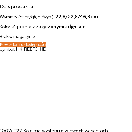
Opis produktu:
Wymiary (szer./głęb./wys.):
22,8/22,8/46,3 cm
Kolor:
Zgodnie z załączonymi zdjęciami
Brak w magazynie
Powiadom o dostępności
Symbol:
HK-REEF3-HE
 x 100W E27. Kolekcja występuje w dwóch wariantach