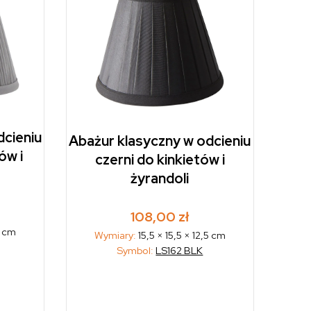
dcieniu
Abażur klasyczny w odcieniu
ów i
czerni do kinkietów i
żyrandoli
108,00
zł
2 cm
Wymiary:
15,5 × 15,5 × 12,5 cm
Symbol:
LS162 BLK