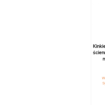
Kinki
ścien
n
W
S