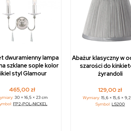
et dwuramienny lampa
Abażur klasyczny w o
na szklane sople kolor
szarości do kinkiet
ikiel styl Glamour
żyrandoli
465,00
zł
129,00
zł
ymiary:
30 × 16,5 × 23 cm
Wymiary:
15,6 × 15,6 × 9,
ymbol:
FP2-POL-NICKEL
Symbol:
LS200