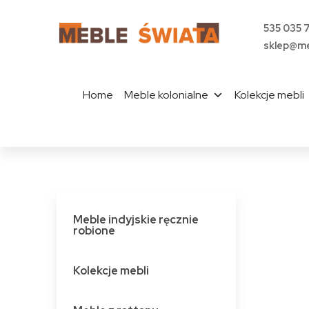
535 035 
sklep@me
Home
Meble kolonialne
Kolekcje mebli
Meble indyjskie ręcznie
robione
Kolekcje mebli