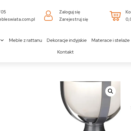
705
Zaloguj się
Ko
bleswiata.com.pl
Zarejestruj się
0,
Meble z rattanu
Dekoracje indyjskie
Materace i stelaże
Kontakt