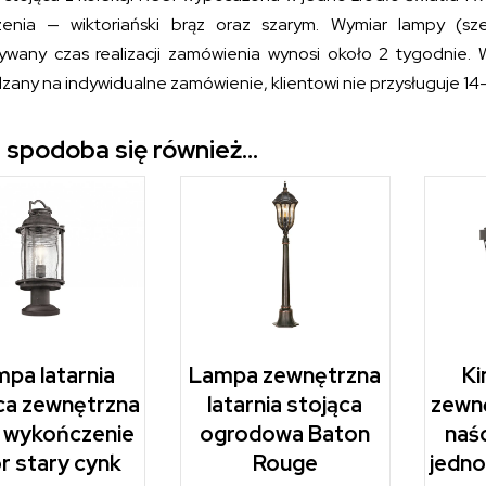
enia — wiktoriański brąz oraz szarym. Wymiar lampy (sze
ywany czas realizacji zamówienia wynosi około 2 tygodnie. 
zany na indywidualne zamówienie, klientowi nie przysługuje 1
 spodoba się również…
pa latarnia
Lampa zewnętrzna
Ki
ca zewnętrzna
latarnia stojąca
zewnę
a wykończenie
ogrodowa Baton
naś
r stary cynk
Rouge
jedno