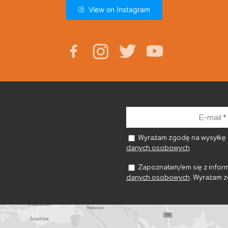
View on Instagram
E-
mail
*
Wyrażam zgodę na wysyłkę n
danych osobowych
Zapoznałam/em się z inform
danych osobowych
. Wyrażam z