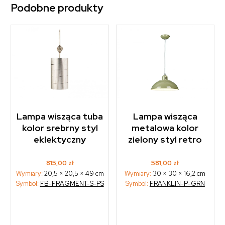
Podobne produkty
Lampa wisząca tuba
Lampa wisząca
kolor srebrny styl
metalowa kolor
eklektyczny
zielony styl retro
815,00
zł
581,00
zł
Wymiary:
20,5 × 20,5 × 49 cm
Wymiary:
30 × 30 × 16,2 cm
Symbol:
FB-FRAGMENT-S-PS
Symbol:
FRANKLIN-P-GRN