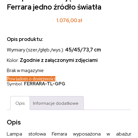
Ferrara jedno źródło światła
1.076,00
zł
Opis produktu:
Wymiary (szer./głęb./wys.):
45/45/
73,7
cm
Kolor:
Zgodnie z załączonymi zdjęciami
Brak w magazynie
Powiadom o dostępności
Symbol:
FERRARA-TL-GPG
Opis
Informacje dodatkowe
Opis
Lampa stołowa Ferrara wyposażona w abażur