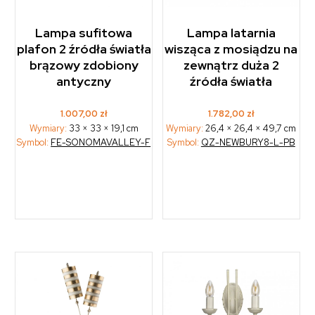
Lampa sufitowa
Lampa latarnia
plafon 2 źródła światła
wisząca z mosiądzu na
brązowy zdobiony
zewnątrz duża 2
antyczny
źródła światła
1.007,00
zł
1.782,00
zł
Wymiary:
33 × 33 × 19,1 cm
Wymiary:
26,4 × 26,4 × 49,7 cm
Symbol:
FE-SONOMAVALLEY-F
Symbol:
QZ-NEWBURY8-L-PB