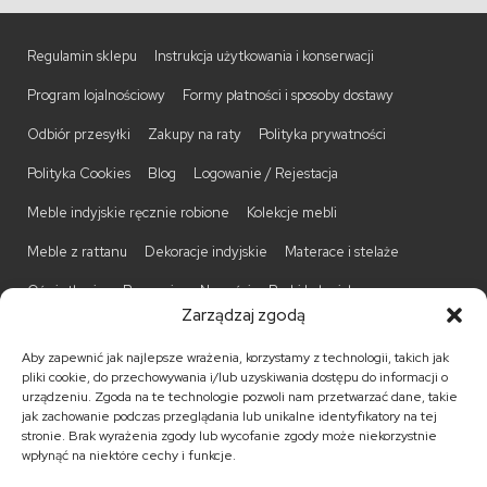
Regulamin sklepu
Instrukcja użytkowania i konserwacji
Program lojalnościowy
Formy płatności i sposoby dostawy
Odbiór przesyłki
Zakupy na raty
Polityka prywatności
Polityka Cookies
Blog
Logowanie / Rejestacja
Meble indyjskie ręcznie robione
Kolekcje mebli
Meble z rattanu
Dekoracje indyjskie
Materace i stelaże
Oświetlenie
Promocje
Nowości
Barki kolonialne
Zarządzaj zgodą
Biurka kolonialne
Komody kolonialne
Krzesła kolonialne
Aby zapewnić jak najlepsze wrażenia, korzystamy z technologii, takich jak
Kufry indyjskie
Ławki kolonialne
Łóżka kolonialne
pliki cookie, do przechowywania i/lub uzyskiwania dostępu do informacji o
urządzeniu. Zgoda na te technologie pozwoli nam przetwarzać dane, takie
Parawany kolonialne
Półki kolonialne
Regały kolonialne
jak zachowanie podczas przeglądania lub unikalne identyfikatory na tej
stronie. Brak wyrażenia zgody lub wycofanie zgody może niekorzystnie
Stojaki na CD
Stoliki kawowe
Stoliki nocne
wpłynąć na niektóre cechy i funkcje.
Taborety kolonialne
Witryny kolonialne