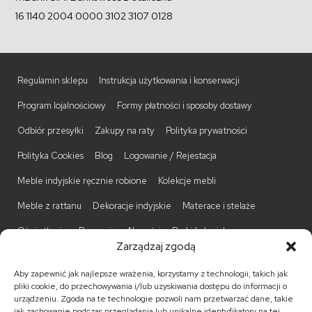
16 1140 2004 0000 3102 3107 0128
Regulamin sklepu
Instrukcja użytkowania i konserwacji
Program lojalnościowy
Formy płatności i sposoby dostawy
Odbiór przesyłki
Zakupy na raty
Polityka prywatności
Polityka Cookies
Blog
Logowanie / Rejestacja
Meble indyjskie ręcznie robione
Kolekcje mebli
Meble z rattanu
Dekoracje indyjskie
Materace i stelaże
Oświetlenie
Promocje
Nowości
Barki kolonialne
Zarządzaj zgodą
Biurka kolonialne
Komody kolonialne
Krzesła kolonialne
Aby zapewnić jak najlepsze wrażenia, korzystamy z technologii, takich jak
Kufry indyjskie
Ławki kolonialne
Łóżka kolonialne
pliki cookie, do przechowywania i/lub uzyskiwania dostępu do informacji o
urządzeniu. Zgoda na te technologie pozwoli nam przetwarzać dane, takie
Parawany kolonialne
Półki kolonialne
Regały kolonialne
jak zachowanie podczas przeglądania lub unikalne identyfikatory na tej