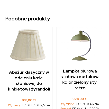
Podobne produkty
Lampka biurowa
Abażur klasyczny w
stołowa metalowa
odcieniu kości
kolor zielony styl
słoniowej do
retro
kinkietów i żyrandoli
978,00
zł
108,00
zł
Wymiary:
30 × 36 × 46 cm
Wymiary:
15,5 × 15,5 × 12,5 cm
Symbol:
FRANKLIN-GREEN