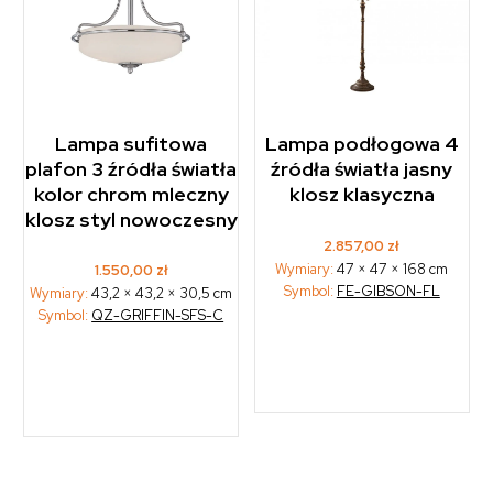
Lampa sufitowa
Lampa podłogowa 4
plafon 3 źródła światła
źródła światła jasny
kolor chrom mleczny
klosz klasyczna
klosz styl nowoczesny
2.857,00
zł
Wymiary:
47 × 47 × 168 cm
1.550,00
zł
Symbol:
FE-GIBSON-FL
Wymiary:
43,2 × 43,2 × 30,5 cm
Symbol:
QZ-GRIFFIN-SFS-C