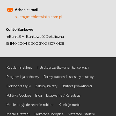
Adres e-mail:
sklep@mebleswiata.com.pl
Konto Bankowe:
mBank S.A. Bankowość Detaliczna
16 1140 2004 0000 3102 3107 0128
Regulamin sklepu
Instrukcja użytkowania i konserwacji
Program lojalnościowy
Formy płatności i sposoby dostawy
Odbiór przesyłki
Zakupy na raty
Polityka prywatności
Polityka Cookies
Blog
Logowanie / Rejestacja
Meble indyjskie ręcznie robione
Kolekcje mebli
Meble z rattanu
Dekoracje indyjskie
Materace i stelaże