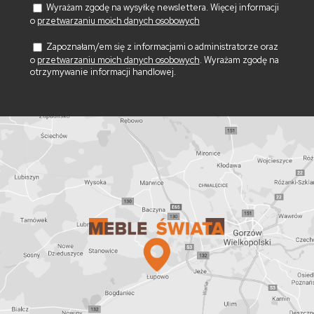
Wyrażam zgodę na wysyłkę newslettera. Więcej informacji
o
przetwarzaniu moich danych osobowych
Zapoznałam/em się z informacjami o administratorze oraz
o
przetwarzaniu moich danych osobowych
. Wyrażam zgodę na
otrzymywanie informacji handlowej.