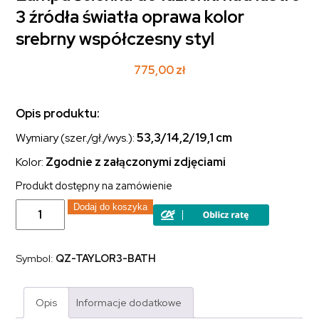
3 źródła światła oprawa kolor
srebrny współczesny styl
775,00
zł
Opis produktu:
Wymiary (szer./gł./wys.):
53,3/14,2/19,1 cm
Kolor:
Zgodnie z załączonymi zdjęciami
Produkt dostępny na zamówienie
ilość
Dodaj do koszyka
Lampa
ścienna
do
łazienki
Symbol:
QZ-TAYLOR3-BATH
nad
lustro
3
źródła
Opis
Informacje dodatkowe
światła
oprawa