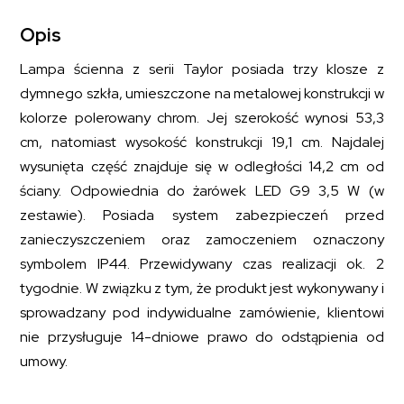
kolor
srebrny
Opis
współczesny
styl
Lampa ścienna z serii Taylor posiada trzy klosze z
dymnego szkła, umieszczone na metalowej konstrukcji w
kolorze polerowany chrom. Jej szerokość wynosi 53,3
cm, natomiast wysokość konstrukcji 19,1 cm. Najdalej
wysunięta część znajduje się w odległości 14,2 cm od
ściany. Odpowiednia do żarówek LED G9 3,5 W (w
zestawie). Posiada system zabezpieczeń przed
zanieczyszczeniem oraz zamoczeniem oznaczony
symbolem IP44. Przewidywany czas realizacji ok. 2
tygodnie. W związku z tym, że produkt jest wykonywany i
sprowadzany pod indywidualne zamówienie, klientowi
nie przysługuje 14-dniowe prawo do odstąpienia od
umowy.