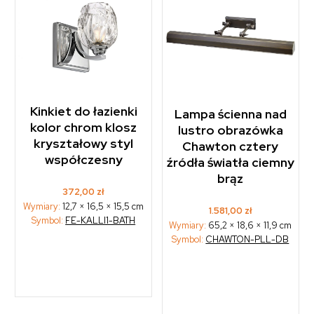
Kinkiet do łazienki
Lampa ścienna nad
kolor chrom klosz
lustro obrazówka
kryształowy styl
Chawton cztery
współczesny
źródła światła ciemny
brąz
372,00
zł
Wymiary:
12,7 × 16,5 × 15,5 cm
1.581,00
zł
Symbol:
FE-KALLI1-BATH
Wymiary:
65,2 × 18,6 × 11,9 cm
Symbol:
CHAWTON-PLL-DB