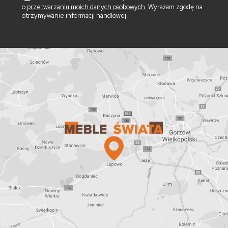
o
przetwarzaniu moich danych osobowych
. Wyrażam zgodę na
otrzymywanie informacji handlowej.