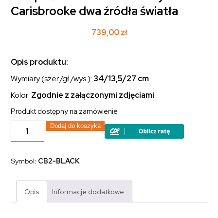
Carisbrooke dwa źródła światła
739,00
zł
Opis produktu:
Wymiary (szer./gł./wys.):
34/13,5/27
cm
Kolor:
Zgodnie z załączonymi zdjęciami
Produkt dostępny na zamówienie
ilość
Dodaj do koszyka
Lampa
ścienna
dwuramienny
kinkiet
Symbol:
CB2-BLACK
Carisbrooke
dwa
źródła
światła
Opis
Informacje dodatkowe