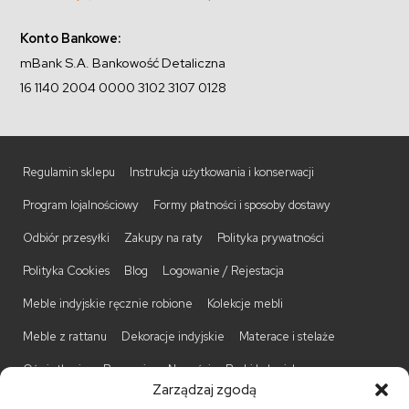
Konto Bankowe:
mBank S.A. Bankowość Detaliczna
16 1140 2004 0000 3102 3107 0128
Regulamin sklepu
Instrukcja użytkowania i konserwacji
Program lojalnościowy
Formy płatności i sposoby dostawy
Odbiór przesyłki
Zakupy na raty
Polityka prywatności
Polityka Cookies
Blog
Logowanie / Rejestacja
Meble indyjskie ręcznie robione
Kolekcje mebli
Meble z rattanu
Dekoracje indyjskie
Materace i stelaże
Oświetlenie
Promocje
Nowości
Barki kolonialne
Zarządzaj zgodą
Biurka kolonialne
Komody kolonialne
Krzesła kolonialne