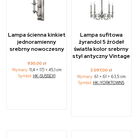
Lampa ścienna kinkiet
Lampa sufitowa
jednoramienny
żyrandol 5 źródeł
srebrny nowoczesny
światła kolor srebrny
styl antyczny Vintage
930,00
zł
Wymiary:
11,4 × 17,1 × 45,1 cm
3.097,00
zł
Symbol:
HK-SUSSEX1
Wymiary:
61 × 61 × 63,5 cm
Symbol:
HK-YORKTOWN5