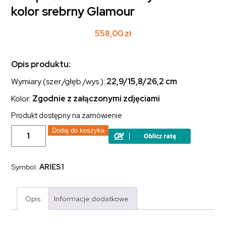
kolor srebrny Glamour
558,00
zł
Opis produktu:
Wymiary (szer./głęb./wys.):
22,9/15,8/26,2
cm
Kolor:
Zgodnie z załączonymi zdjęciami
Produkt dostępny na zamówienie
ilość
Dodaj do koszyka
Lampa
ścienna
kinkiet
kryształki
Symbol:
ARIES1
kolor
srebrny
Glamour
Opis
Informacje dodatkowe