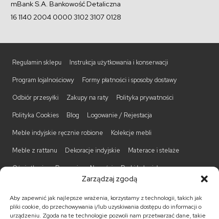
mBank S.A. Bankowość Detaliczna
16 1140 2004 0000 3102 3107 0128
Regulamin sklepu
Instrukcja użytkowania i konserwacji
Program lojalnościowy
Formy płatności i sposoby dostawy
Odbiór przesyłki
Zakupy na raty
Polityka prywatności
Polityka Cookies
Blog
Logowanie / Rejestacja
Meble indyjskie ręcznie robione
Kolekcje mebli
Meble z rattanu
Dekoracje indyjskie
Materace i stelaże
Oświetlenie
Promocje
Nowości
Barki kolonialne
Zarządzaj zgodą
Biurka kolonialne
Komody kolonialne
Krzesła kolonialne
Aby zapewnić jak najlepsze wrażenia, korzystamy z technologii, takich jak
Kufry indyjskie
Ławki kolonialne
Łóżka kolonialne
pliki cookie, do przechowywania i/lub uzyskiwania dostępu do informacji o
urządzeniu. Zgoda na te technologie pozwoli nam przetwarzać dane, takie