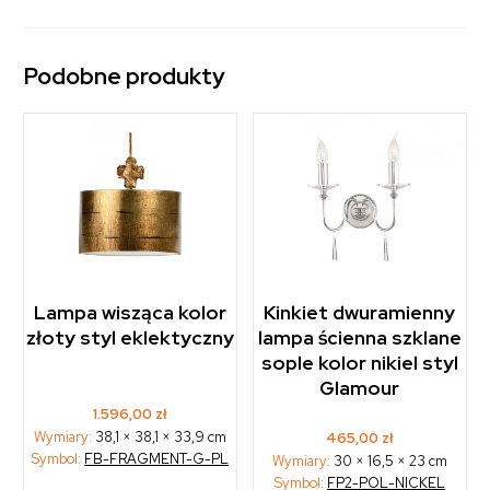
Podobne produkty
Lampa wisząca kolor
Kinkiet dwuramienny
złoty styl eklektyczny
lampa ścienna szklane
sople kolor nikiel styl
Glamour
1.596,00
zł
Wymiary:
38,1 × 38,1 × 33,9 cm
465,00
zł
Symbol:
FB-FRAGMENT-G-PL
Wymiary:
30 × 16,5 × 23 cm
Symbol:
FP2-POL-NICKEL