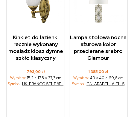
Kinkiet do łazienki
Lampa stołowa nocna
ręcznie wykonany
ażurowa kolor
mosiądz klosz dymne
przecierane srebro
szkło klasyczny
Glamour
793,00
zł
1.385,00
zł
Wymiary:
15,2 × 17,8 × 27,3 cm
Wymiary:
40 × 40 × 69,6 cm
Symbol:
HK-FRANCOISE1-BATH
Symbol:
GN-ARABELLA-TL-S