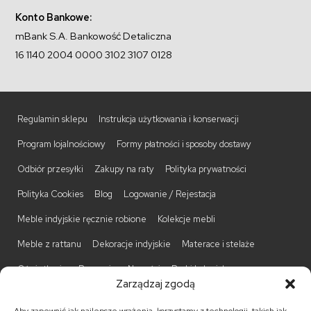
Konto Bankowe:
mBank S.A. Bankowość Detaliczna
16 1140 2004 0000 3102 3107 0128
Regulamin sklepu
Instrukcja użytkowania i konserwacji
Program lojalnościowy
Formy płatności i sposoby dostawy
Odbiór przesyłki
Zakupy na raty
Polityka prywatności
Polityka Cookies
Blog
Logowanie / Rejestacja
Meble indyjskie ręcznie robione
Kolekcje mebli
Meble z rattanu
Dekoracje indyjskie
Materace i stelaże
Oświetlenie
Promocje
Nowości
Barki kolonialne
Zarządzaj zgodą
Biurka kolonialne
Komody kolonialne
Krzesła kolonialne