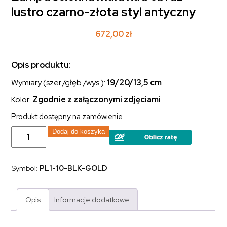
lustro czarno-złota styl antyczny
672,00
zł
Opis produktu:
Wymiary (szer./głęb./wys.):
19/20
/13,5 cm
Kolor:
Zgodnie z załączonymi zdjęciami
Produkt dostępny na zamówienie
ilość
Dodaj do koszyka
Lampa
ścienna
mała
nad
Symbol:
PL1-10-BLK-GOLD
obraz
lustro
czarno-
złota
Opis
Informacje dodatkowe
styl
antyczny