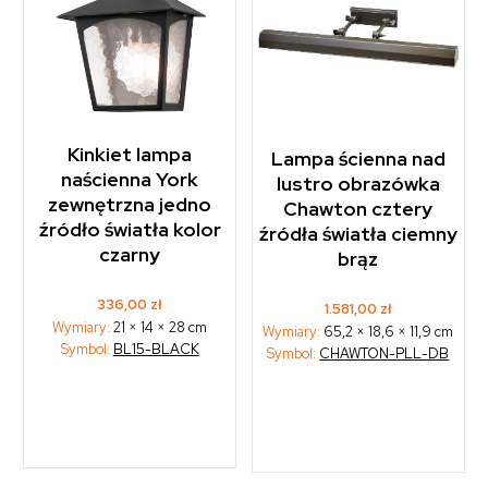
Kinkiet lampa
Lampa ścienna nad
naścienna York
lustro obrazówka
zewnętrzna jedno
Chawton cztery
źródło światła kolor
źródła światła ciemny
czarny
brąz
336,00
zł
1.581,00
zł
Wymiary:
21 × 14 × 28 cm
Wymiary:
65,2 × 18,6 × 11,9 cm
Symbol:
BL15-BLACK
Symbol:
CHAWTON-PLL-DB