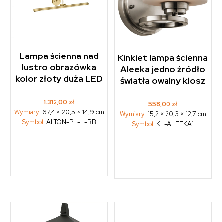
Lampa ścienna nad
Kinkiet lampa ścienna
lustro obrazówka
Aleeka jedno źródło
kolor złoty duża LED
światła owalny klosz
1.312,00
zł
558,00
zł
Wymiary:
67,4 × 20,5 × 14,9 cm
Wymiary:
15,2 × 20,3 × 12,7 cm
Symbol:
ALTON-PL-L-BB
Symbol:
KL-ALEEKA1