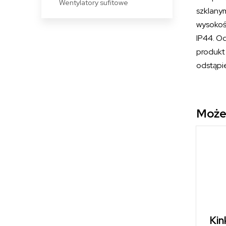
Wentylatory sufitowe
szklany
wysokoś
IP44. Od
produkt
odstąpi
Może
Kin