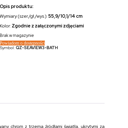
Opis produktu:
Wymiary (szer./gł./wys.):
55,9/10,1/14 cm
Kolor:
Zgodnie z załączonymi zdjęciami
Brak w magazynie
Powiadom o dostępności
Symbol:
QZ-SEAVIEW3-BATH
any chrom z trzema źródłami światła, ukrytymi za