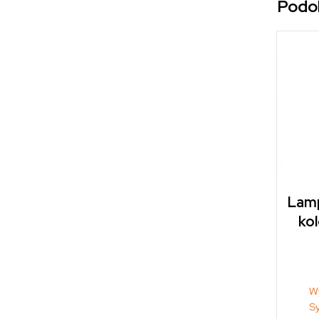
Podo
Lamp
kol
W
S