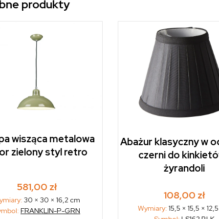
bne produkty
a wisząca metalowa
Abażur klasyczny w o
or zielony styl retro
czerni do kinkietó
żyrandoli
581,00
zł
108,00
zł
ymiary:
30 × 30 × 16,2 cm
Wymiary:
15,5 × 15,5 × 12,
ymbol:
FRANKLIN-P-GRN
Symbol:
LS162 BLK