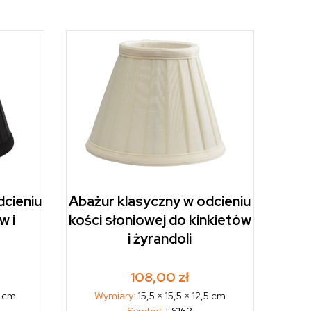
dcieniu
Abażur klasyczny w odcieniu
w i
kości słoniowej do kinkietów
i żyrandoli
108,00
zł
5 cm
Wymiary:
15,5 × 15,5 × 12,5 cm
Symbol:
LS162