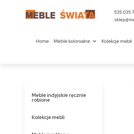
535 035 
sklep@me
Home
Meble kolonialne
Kolekcje mebli
Meble indyjskie ręcznie
robione
Kolekcje mebli