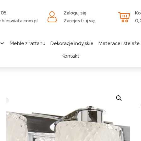
705
Zaloguj się
Ko
bleswiata.com.pl
Zarejestruj się
0,
Meble z rattanu
Dekoracje indyjskie
Materace i stelaże
Kontakt