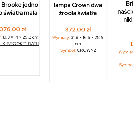
Br
 Brooke jedno
lampa Crown dwa
naści
o światła mała
źródła światła
nik
.076,00
zł
372,00
zł
y:
13,3 × 14 × 29,2 cm
Wymiary:
31,8 × 16,5 × 28,9
cm
HK-BROOKE1-BATH
Symbol:
CROWN2
Wymiar
Symbo