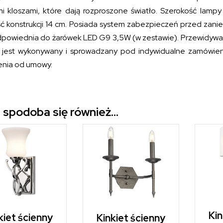
mi kloszami, które dają rozproszone światło. Szerokość lampy
ć konstrukcji 14 cm. Posiada system zabezpieczeń przed zan
powiednia do żarówek LED G9 3,5W (w zestawie). Przewidywany c
 jest wykonywany i sprowadzany pod indywidualne zamówieni
enia od umowy.
 spodoba się również…
Kin
kiet ścienny
Kinkiet ścienny