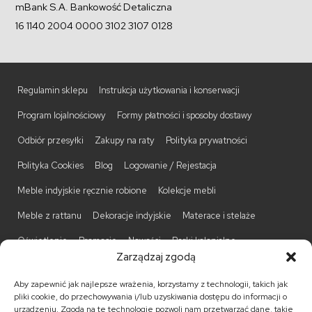
mBank S.A. Bankowość Detaliczna
16 1140 2004 0000 3102 3107 0128
Regulamin sklepu
Instrukcja użytkowania i konserwacji
Program lojalnościowy
Formy płatności i sposoby dostawy
Odbiór przesyłki
Zakupy na raty
Polityka prywatności
Polityka Cookies
Blog
Logowanie / Rejestacja
Meble indyjskie ręcznie robione
Kolekcje mebli
Meble z rattanu
Dekoracje indyjskie
Materace i stelaże
Oświetlenie
Promocje
Nowości
Barki kolonialne
Zarządzaj zgodą
Biurka kolonialne
Komody kolonialne
Krzesła kolonialne
Aby zapewnić jak najlepsze wrażenia, korzystamy z technologii, takich jak
Kufry indyjskie
Ławki kolonialne
Łóżka kolonialne
pliki cookie, do przechowywania i/lub uzyskiwania dostępu do informacji o
urządzeniu. Zgoda na te technologie pozwoli nam przetwarzać dane, takie