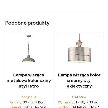
Podobne produkty
Lampa wisząca
Lampa wisząca kolor
metalowa kolor szary
srebrny styl
styl retro
eklektyczny
568,00
zł
1.141,00
zł
Wymiary:
30 × 30 × 16,2 cm
Wymiary:
38,1 × 38,1 × 33,9 cm
Symbol:
FRANKLIN-P-GY
Symbol:
FB-FRAGMENT-S-PL