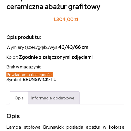
ceramiczna abażur grafitowy
1.304,00
zł
Opis produktu:
Wymiary (szer./głęb./wys.
43/43
/66 cm
Kolor:
Zgodnie z załączonymi zdjęciami
Brak w magazynie
Powiadom o dostępności
Symbol:
BRUNSWICK-TL
Opis
Informacje dodatkowe
Opis
Lampa stołowa Brunswick posiada abażur w kolorze