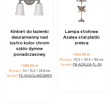
Kinkiet do łazienki
Lampa stołowa
dwuramienny nad
Azalea stal płatki
lustro kolor chrom
srebra
szkło dymne
ponadczasowy
1.532,00
zł
Wymiary:
30,5 × 30,5 × 86 cm
Symbol:
FB-AZALEA-TL-SV
1.085,00
zł
Wymiary:
33 × 15,2 × 24,8 cm
Symbol:
FE-HUGOLAKE2BATH