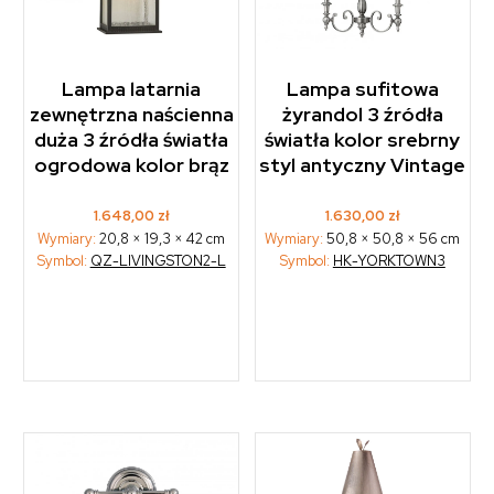
Lampa latarnia
Lampa sufitowa
zewnętrzna naścienna
żyrandol 3 źródła
duża 3 źródła światła
światła kolor srebrny
ogrodowa kolor brąz
styl antyczny Vintage
1.648,00
zł
1.630,00
zł
Wymiary:
20,8 × 19,3 × 42 cm
Wymiary:
50,8 × 50,8 × 56 cm
Symbol:
QZ-LIVINGSTON2-L
Symbol:
HK-YORKTOWN3