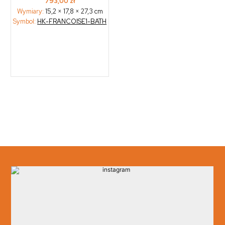
793,00
zł
Wymiary:
15,2 × 17,8 × 27,3 cm
Symbol:
HK-FRANCOISE1-BATH