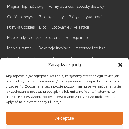
Program lojalnościowy
Formy płatności i sposoby dostawy
Odbiór przesyłki
Zakupy na raty
Polityka prywatności
Polityka Cookies
Blog
Logowanie / Rejestacja
Meble indyjskie ręcznie robione
Kolekcje mebli
Meble z rattanu
Dekoracje indyjskie
Materace i stelaże
Oświetlenie
Promocje
Nowości
Barki kolonialne
Zarządzaj zgodą
Biurka kolonialne
Komody kolonialne
Krzesła kolonialne
Aby zapewnić jak najlepsze wrażenia, korzystamy z technologii, takich jak
Kufry indyjskie
Ławki kolonialne
Łóżka kolonialne
pliki cookie, do przechowywania i/lub uzyskiwania dostępu do informacji o
urządzeniu. Zgoda na te technologie pozwoli nam przetwarzać dane, takie
Parawany kolonialne
Półki kolonialne
Regały kolonialne
jak zachowanie podczas przeglądania lub unikalne identyfikatory na tej
stronie. Brak wyrażenia zgody lub wycofanie zgody może niekorzystnie
Stojaki na CD
Stoliki kawowe
Stoliki nocne
wpłynąć na niektóre cechy i funkcje.
Taborety kolonialne
Witryny kolonialne
Akceptuję