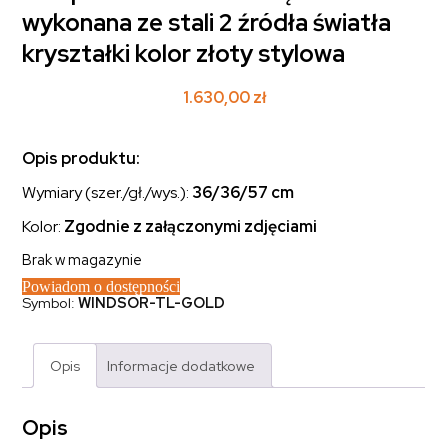
wykonana ze stali 2 źródła światła
kryształki kolor złoty stylowa
1.630,00
zł
Opis produktu:
Wymiary (szer./gł./wys.):
36
/36/57 cm
Kolor:
Zgodnie z załączonymi zdjęciami
Brak w magazynie
Powiadom o dostępności
Symbol:
WINDSOR-TL-GOLD
Opis
Informacje dodatkowe
Opis