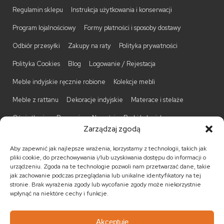
Regulamin sklepu
Instrukcja użytkowania i konserwacji
Program lojalnościowy
Formy płatności i sposoby dostawy
Odbiór przesyłki
Zakupy na raty
Polityka prywatności
Polityka Cookies
Blog
Logowanie / Rejestacja
Meble indyjskie ręcznie robione
Kolekcje mebli
Meble z rattanu
Dekoracje indyjskie
Materace i stelaże
Oświetlenie
Promocje
Nowości
Barki kolonialne
Zarządzaj zgodą
Biurka kolonialne
Komody kolonialne
Krzesła kolonialne
Aby zapewnić jak najlepsze wrażenia, korzystamy z technologii, takich jak
Kufry indyjskie
Ławki kolonialne
Łóżka kolonialne
pliki cookie, do przechowywania i/lub uzyskiwania dostępu do informacji o
urządzeniu. Zgoda na te technologie pozwoli nam przetwarzać dane, takie
Parawany kolonialne
Półki kolonialne
Regały kolonialne
jak zachowanie podczas przeglądania lub unikalne identyfikatory na tej
stronie. Brak wyrażenia zgody lub wycofanie zgody może niekorzystnie
Stojaki na CD
Stoliki kawowe
Stoliki nocne
wpłynąć na niektóre cechy i funkcje.
Taborety kolonialne
Witryny kolonialne
Akceptuję