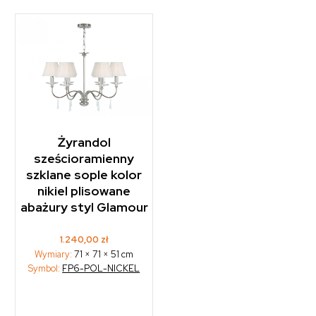
Żyrandol
sześcioramienny
szklane sople kolor
nikiel plisowane
abażury styl Glamour
1.240,00
zł
Wymiary:
71 × 71 × 51 cm
Symbol:
FP6-POL-NICKEL