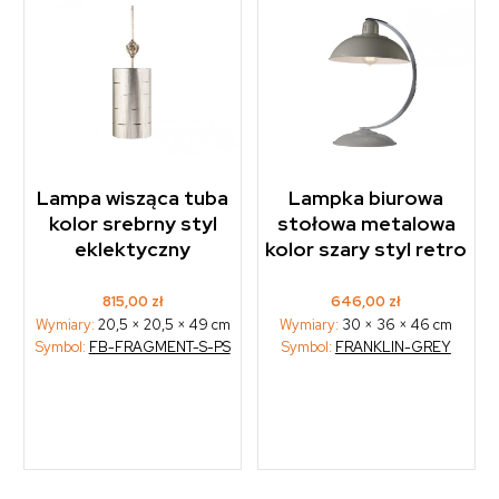
Lampa wisząca tuba
Lampka biurowa
kolor srebrny styl
stołowa metalowa
eklektyczny
kolor szary styl retro
815,00
zł
646,00
zł
Wymiary:
20,5 × 20,5 × 49 cm
Wymiary:
30 × 36 × 46 cm
Symbol:
FB-FRAGMENT-S-PS
Symbol:
FRANKLIN-GREY