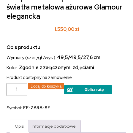
światła metalowa ażurowa Glamour
elegancka
1.550,00
zł
Opis produktu:
Wymiary (szer./gł./wys.):
49,5
/49,5/27,6 cm
Kolor:
Zgodnie z załączonymi zdjęciami
Produkt dostępny na zamówienie
ilość
Dodaj do koszyka
Lampa
sufitowa
plafon
3
Symbol:
FE-ZARA-SF
źródła
światła
metalowa
ażurowa
Opis
Informacje dodatkowe
Glamour
elegancka