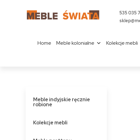
535 035 
sklep@me
Home
Meble kolonialne
Kolekcje mebli
Meble indyjskie ręcznie
robione
Kolekcje mebli