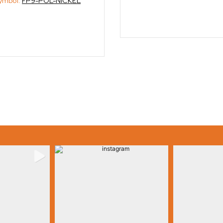
ymbol:
FP9-POL-NICKEL