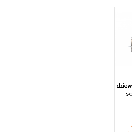
dziew
so