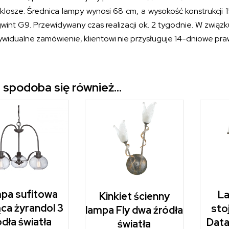
 klosze. Średnica lampy wynosi 68 cm, a wysokość konstrukcj
wint G9. Przewidywany czas realizacji ok. 2 tygodnie. W związ
ywidualne zamówienie, klientowi nie przysługuje 14-dniowe pr
 spodoba się również…
pa sufitowa
L
Kinkiet ścienny
ca żyrandol 3
sto
lampa Fly dwa źródła
ódła światła
Data
światła