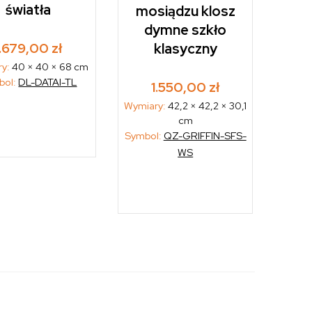
światła
mosiądzu klosz
dymne szkło
1.679,00
zł
klasyczny
ry:
40 × 40 × 68 cm
bol:
DL-DATAI-TL
1.550,00
zł
Wymiary:
42,2 × 42,2 × 30,1
cm
Symbol:
QZ-GRIFFIN-SFS-
WS