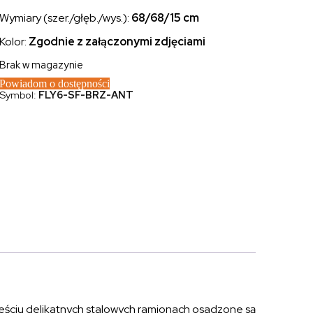
Wymiary (szer./głęb./wys.):
68/68
/15 cm
Kolor:
Zgodnie z załączonymi zdjęciami
Brak w magazynie
Powiadom o dostępności
Symbol:
FLY6-SF-BRZ-ANT
 sześciu delikatnych stalowych ramionach osadzone są