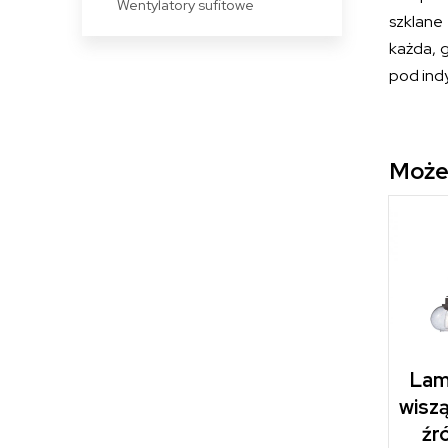
Wentylatory sufitowe
szklane
każda, g
pod ind
Może
Lam
wiszą
źr