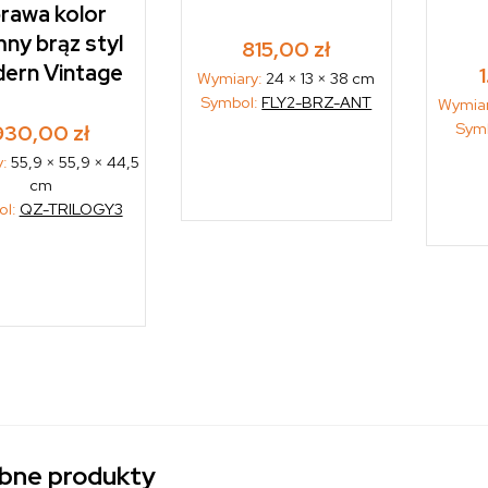
rawa kolor
ny brąz styl
815,00
zł
ern Vintage
Wymiary:
24 × 13 × 38 cm
Symbol:
FLY2-BRZ-ANT
Wymia
Sym
930,00
zł
y:
55,9 × 55,9 × 44,5
cm
ol:
QZ-TRILOGY3
bne produkty