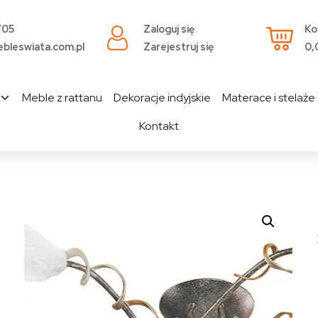
705
Zaloguj się
Ko
bleswiata.com.pl
Zarejestruj się
0,
Meble z rattanu
Dekoracje indyjskie
Materace i stelaże
Kontakt