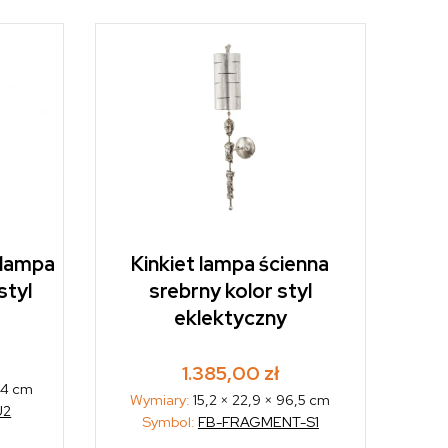
 lampa
Kinkiet lampa ścienna
styl
srebrny kolor styl
eklektyczny
1.385,00
zł
,4 cm
Wymiary:
15,2 × 22,9 × 96,5 cm
U2
Symbol:
FB-FRAGMENT-S1