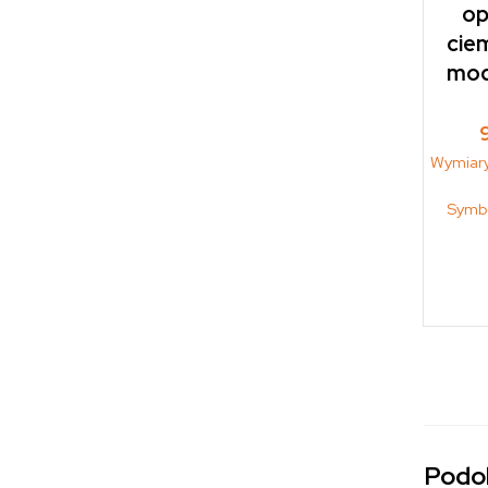
op
ciem
mod
Wymiar
Symb
Podo