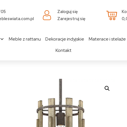
705
Zaloguj się
Ko
bleswiata.com.pl
Zarejestruj się
0,
Meble z rattanu
Dekoracje indyjskie
Materace i stelaże
Kontakt