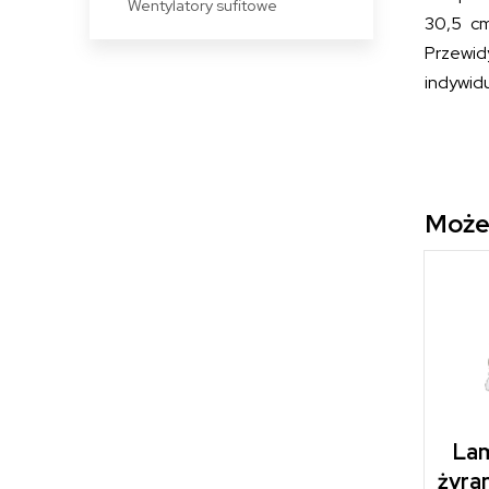
Wentylatory sufitowe
30,5 cm
Przewid
indywid
Może
Lam
żyra