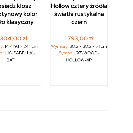
siądz klosz
Hollow cztery źródła
ztynowy kolor
światła rustykalna
ło klasyczny
czerń
1.304,00
zł
1.793,00
zł
ry:
14 × 19,1 × 24,1 cm
Wymiary:
38,2 × 38,2 × 71 cm
ol:
HK-ISABELLA1-
Symbol:
QZ-WOOD-
BATH
HOLLOW-4P