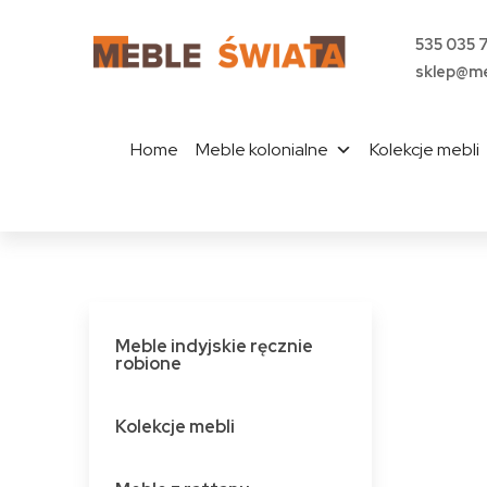
535 035 
sklep@me
Home
Meble kolonialne
Kolekcje mebli
Meble indyjskie ręcznie
robione
Kolekcje mebli