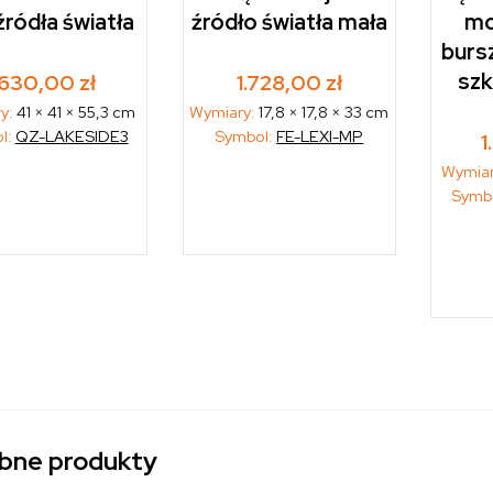
źródła światła
źródło światła mała
mo
burs
szk
.630,00
zł
1.728,00
zł
y:
41 × 41 × 55,3 cm
Wymiary:
17,8 × 17,8 × 33 cm
l:
QZ-LAKESIDE3
Symbol:
FE-LEXI-MP
Wymia
Symb
bne produkty