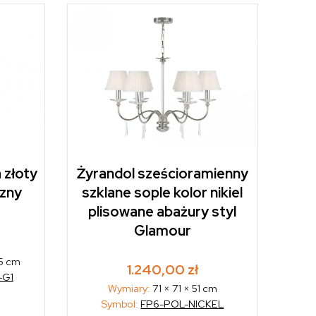
 złoty
Żyrandol sześcioramienny
czny
szklane sople kolor nikiel
plisowane abażury styl
Glamour
,5 cm
1.240,00
zł
-G1
Wymiary:
71 × 71 × 51 cm
Symbol:
FP6-POL-NICKEL