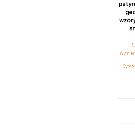
patyn
ge
wzor
a
1
Wymiar
Symbo