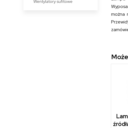
Wentylatory sufitowe
Wyposaż
można r
Przewidy
zamówie
Może
Lam
źródł