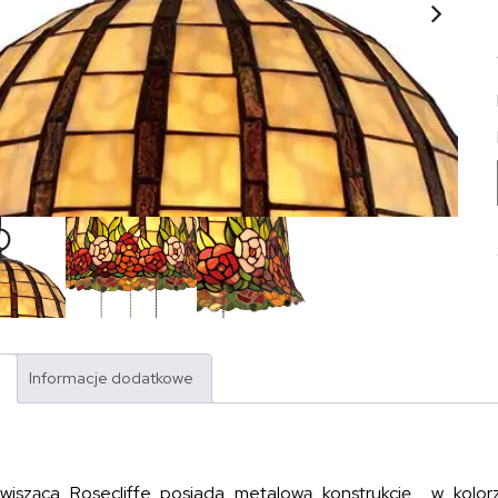
Informacje dodatkowe
isząca Rosecliffe posiada metalową konstrukcję w kolorz