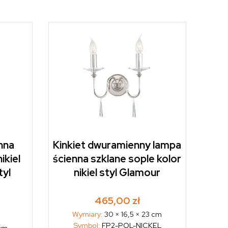
nna
Kinkiet dwuramienny lampa
ikiel
ścienna szklane sople kolor
tyl
nikiel styl Glamour
465,00
zł
Wymiary:
30 × 16,5 × 23 cm
Symbol:
FP2-POL-NICKEL
 cm