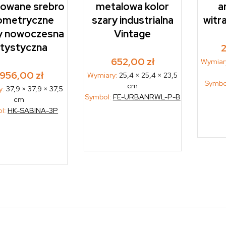
owane srebro
metalowa kolor
a
ometryczne
szary industrialna
witr
y nowoczesna
Vintage
rtystyczna
652,00
zł
Wymiar
.956,00
zł
Wymiary:
25,4 × 25,4 × 23,5
Symbo
cm
y:
37,9 × 37,9 × 37,5
Symbol:
FE-URBANRWL-P-B
cm
l:
HK-SABINA-3P