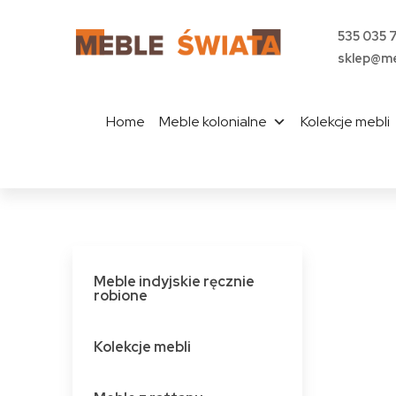
535 035 
sklep@me
Home
Meble kolonialne
Kolekcje mebli
Meble indyjskie ręcznie
robione
Kolekcje mebli