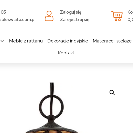
705
Zaloguj się
Ko
bleswiata.com.pl
Zarejestruj się
0,
Meble z rattanu
Dekoracje indyjskie
Materace i stelaże
Kontakt