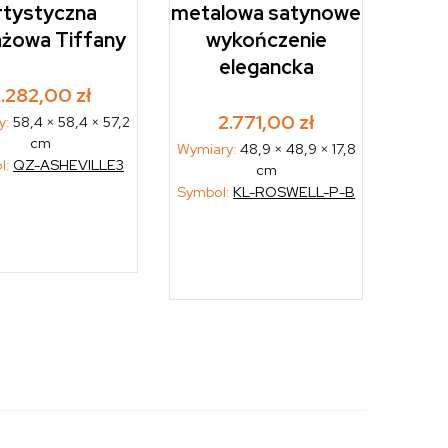
rtystyczna
metalowa satynowe
ażowa Tiffany
wykończenie
elegancka
2.282,00
zł
2.771,00
zł
y:
58,4 × 58,4 × 57,2
cm
Wymiary:
48,9 × 48,9 × 17,8
l:
QZ-ASHEVILLE3
cm
Symbol:
KL-ROSWELL-P-B