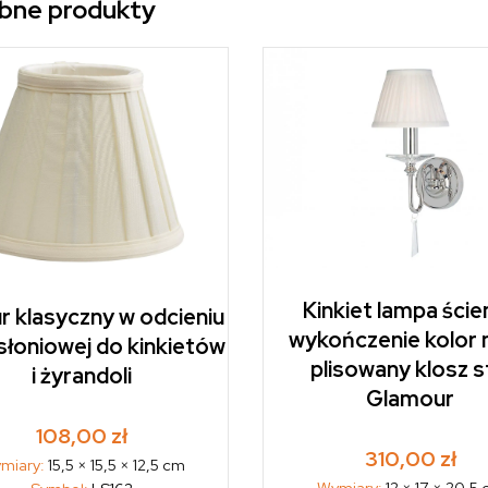
bne produkty
Kinkiet lampa ście
r klasyczny w odcieniu
wykończenie kolor n
słoniowej do kinkietów
plisowany klosz s
i żyrandoli
Glamour
108,00
zł
310,00
zł
miary:
15,5 × 15,5 × 12,5 cm
Wymiary:
12 × 17 × 20,5
Symbol:
LS162