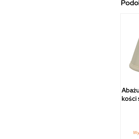
Podo
Abażu
kości 
Wy