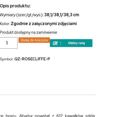
Opis produktu:
Wymiary (szer./gł./wys.):
38,1/38,1/38,3 cm
Kolor:
Zgodnie z załączonymi zdjęciami
Produkt dostępny na zamówienie
ilość
Dodaj do koszyka
Lampa
wisząca
3
źródła
Symbol:
QZ-ROSECLIFFE-P
światła
witrażowa
Tiffany
artystyczna
motyw
kwiaty
e brązu. Abażur powstał z 612 kawałków szkła.