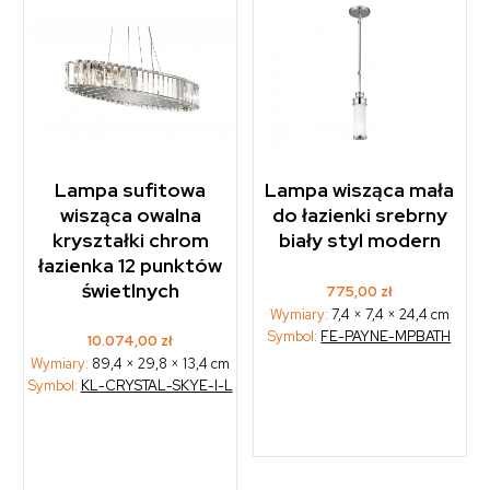
Lampa sufitowa
Lampa wisząca mała
wisząca owalna
do łazienki srebrny
kryształki chrom
biały styl modern
łazienka 12 punktów
świetlnych
775,00
zł
Wymiary:
7,4 × 7,4 × 24,4 cm
Symbol:
FE-PAYNE-MPBATH
10.074,00
zł
Wymiary:
89,4 × 29,8 × 13,4 cm
Symbol:
KL-CRYSTAL-SKYE-I-L