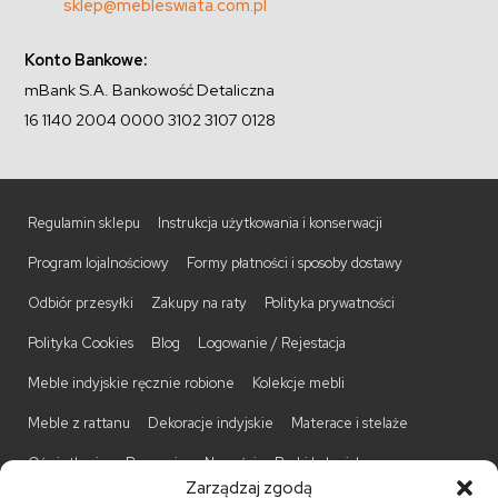
sklep@mebleswiata.com.pl
Konto Bankowe:
mBank S.A. Bankowość Detaliczna
16 1140 2004 0000 3102 3107 0128
Regulamin sklepu
Instrukcja użytkowania i konserwacji
Program lojalnościowy
Formy płatności i sposoby dostawy
Odbiór przesyłki
Zakupy na raty
Polityka prywatności
Polityka Cookies
Blog
Logowanie / Rejestacja
Meble indyjskie ręcznie robione
Kolekcje mebli
Meble z rattanu
Dekoracje indyjskie
Materace i stelaże
Oświetlenie
Promocje
Nowości
Barki kolonialne
Zarządzaj zgodą