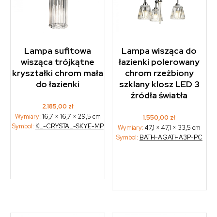
Lampa sufitowa
Lampa wisząca do
wisząca trójkątne
łazienki polerowany
kryształki chrom mała
chrom rzeźbiony
do łazienki
szklany klosz LED 3
źródła światła
2.185,00
zł
Wymiary:
16,7 × 16,7 × 29,5 cm
1.550,00
zł
Symbol:
KL-CRYSTAL-SKYE-MP
Wymiary:
47,1 × 47,1 × 33,5 cm
Symbol:
BATH-AGATHA3P-PC