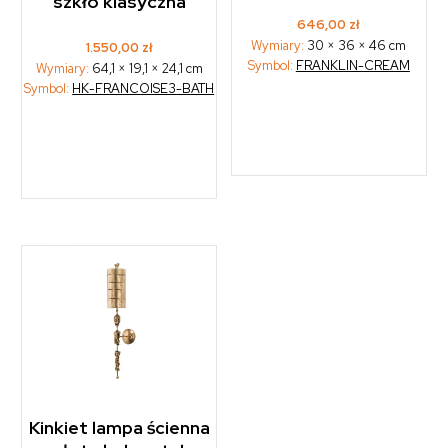
szkło klasyczna
646,00
zł
Wymiary:
30 × 36 × 46 cm
1.550,00
zł
Symbol:
FRANKLIN-CREAM
Wymiary:
64,1 × 19,1 × 24,1 cm
Symbol:
HK-FRANCOISE3-BATH
Kinkiet lampa ścienna