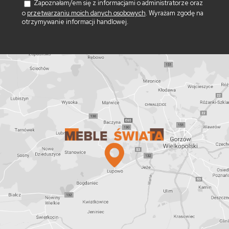
Zapoznałam/em się z informacjami o administratorze oraz
o
przetwarzaniu moich danych osobowych
. Wyrażam zgodę na
otrzymywanie informacji handlowej.