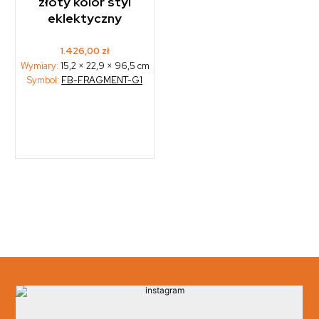
złoty kolor styl
eklektyczny
1.426,00
zł
Wymiary:
15,2 × 22,9 × 96,5 cm
Symbol:
FB-FRAGMENT-G1