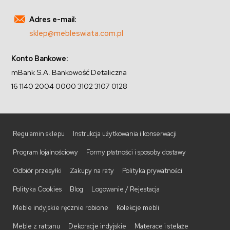
Adres e-mail:
sklep@mebleswiata.com.pl
Konto Bankowe:
mBank S.A. Bankowość Detaliczna
16 1140 2004 0000 3102 3107 0128
Regulamin sklepu
Instrukcja użytkowania i konserwacji
Program lojalnościowy
Formy płatności i sposoby dostawy
Odbiór przesyłki
Zakupy na raty
Polityka prywatności
Polityka Cookies
Blog
Logowanie / Rejestacja
Meble indyjskie ręcznie robione
Kolekcje mebli
Meble z rattanu
Dekoracje indyjskie
Materace i stelaże