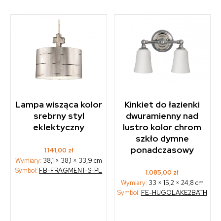
Lampa wisząca kolor
Kinkiet do łazienki
srebrny styl
dwuramienny nad
eklektyczny
lustro kolor chrom
szkło dymne
ponadczasowy
1.141,00
zł
Wymiary:
38,1 × 38,1 × 33,9 cm
Symbol:
FB-FRAGMENT-S-PL
1.085,00
zł
Wymiary:
33 × 15,2 × 24,8 cm
Symbol:
FE-HUGOLAKE2BATH