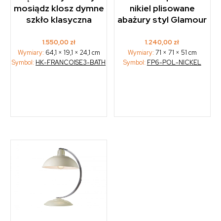
mosiądz klosz dymne
nikiel plisowane
szkło klasyczna
abażury styl Glamour
1.550,00
zł
1.240,00
zł
Wymiary:
64,1 × 19,1 × 24,1 cm
Wymiary:
71 × 71 × 51 cm
Symbol:
HK-FRANCOISE3-BATH
Symbol:
FP6-POL-NICKEL