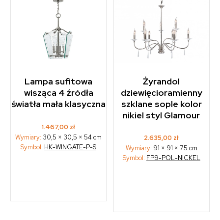
Lampa sufitowa
Żyrandol
wisząca 4 źródła
dziewięcioramienny
światła mała klasyczna
szklane sople kolor
nikiel styl Glamour
1.467,00
zł
Wymiary:
30,5 × 30,5 × 54 cm
2.635,00
zł
Symbol:
HK-WINGATE-P-S
Wymiary:
91 × 91 × 75 cm
Symbol:
FP9-POL-NICKEL