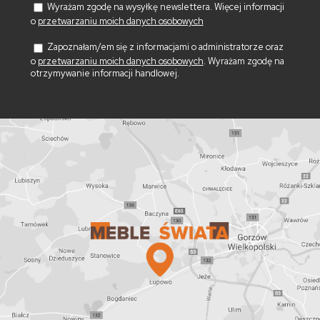
Wyrażam zgodę na wysyłkę newslettera. Więcej informacji
o
przetwarzaniu moich danych osobowych
Zapoznałam/em się z informacjami o administratorze oraz
o
przetwarzaniu moich danych osobowych
. Wyrażam zgodę na
otrzymywanie informacji handlowej.