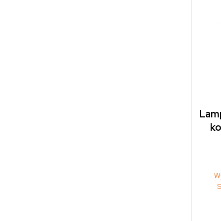
Lamp
ko
W