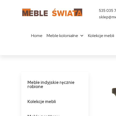
535 035 
sklep@me
Home
Meble kolonialne
Kolekcje mebli
Meble indyjskie ręcznie
robione
Kolekcje mebli