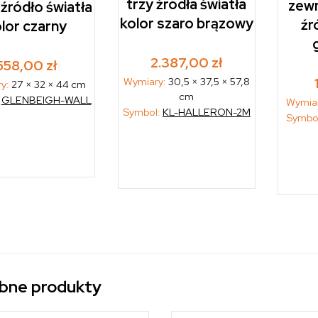
trzy źródła światła
zewn
 źródło światła
kolor szaro brązowy
źr
lor czarny
2.387,00
zł
558,00
zł
Wymiary:
30,5 × 37,5 × 57,8
ry:
27 × 32 × 44 cm
cm
:
GLENBEIGH-WALL
Wymia
Symbol:
KL-HALLERON-2M
Symbo
bne produkty