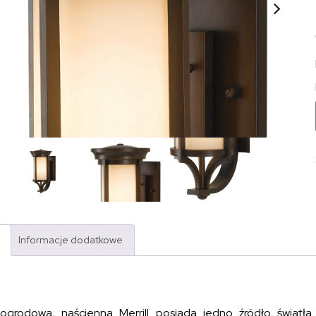
Informacje dodatkowe
grodowa, naścienna Merrill posiada jedno źródło światła.