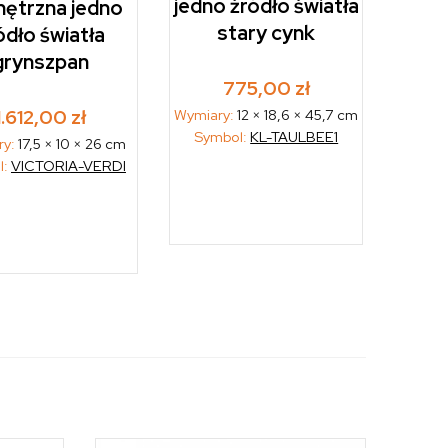
jedno źródło światła
ętrzna jedno
stary cynk
ódło światła
grynszpan
775,00
zł
1.612,00
zł
Wymiary:
12 × 18,6 × 45,7 cm
Symbol:
KL-TAULBEE1
ry:
17,5 × 10 × 26 cm
l:
VICTORIA-VERDI