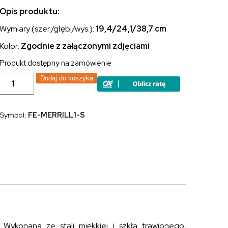
Opis produktu:
Wymiary (szer./głęb./wys.):
19,4/24,1/38,7
cm
Kolor:
Zgodnie z załączonymi zdjęciami
Produkt dostępny na zamówienie
ilość
Dodaj do koszyka
Latarnia
lampa
zewnętrzna
naścienna
Symbol:
FE-MERRILL1-S
kinkiet
ze
stali
brązowa
dymne
szkło
mała
 Wykonana ze stali miękkiej i szkła trawionego,