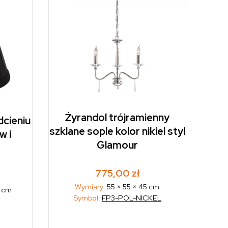
Żyrandol trójramienny
dcieniu
szklane sople kolor nikiel styl
w i
Glamour
775,00
zł
Wymiary:
55 × 55 × 45 cm
5 cm
Symbol:
FP3-POL-NICKEL