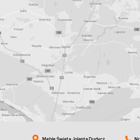
Meble Świata Jolanta Dudycz
Nr