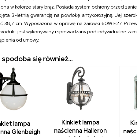
ona w kolorze stary brąz. Posiada system ochrony przed zan
bjęta 3-letnią gwarancją na powłokę antykorozyjną. Jej szero
ć 38,7 cm. Wyposażona w oprawę na żarówki 60W E27. Przewidy
 produkt jest wykonywany i sprowadzany pod indywidualne zamó
ąpienia od umowy.
 spodoba się również…
Kinkiet lampa
Ki
nkiet lampa
naścienna Halleron
naśc
enna Glenbeigh