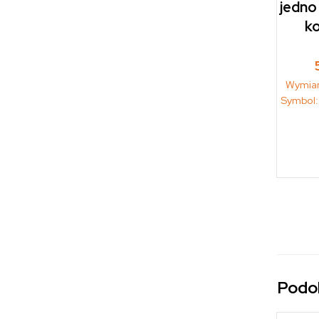
jedno
ko
Wymia
Symbol
Podo