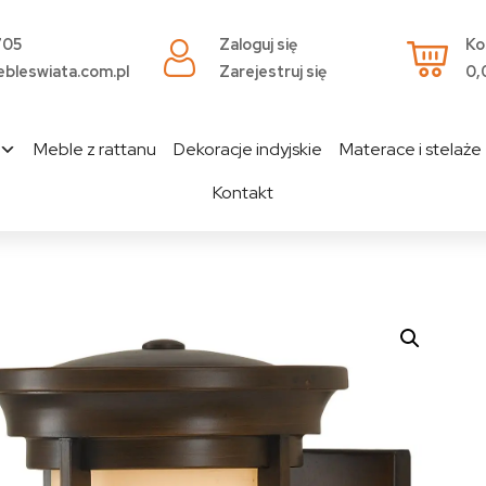
705
Zaloguj się
Ko
bleswiata.com.pl
Zarejestruj się
0,
Meble z rattanu
Dekoracje indyjskie
Materace i stelaże
Kontakt