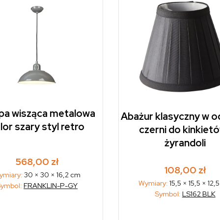
a wisząca metalowa
Abażur klasyczny w o
lor szary styl retro
czerni do kinkietó
żyrandoli
568,00
zł
108,00
zł
ymiary:
30 × 30 × 16,2 cm
Wymiary:
15,5 × 15,5 × 12,
Symbol:
FRANKLIN-P-GY
Symbol:
LS162 BLK