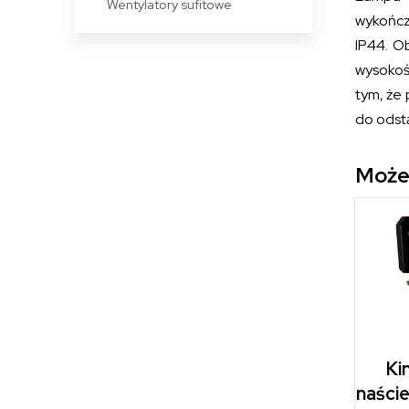
Wentylatory sufitowe
wykończ
IP44. O
wysokoś
tym, że
do odst
Może
Ki
naści