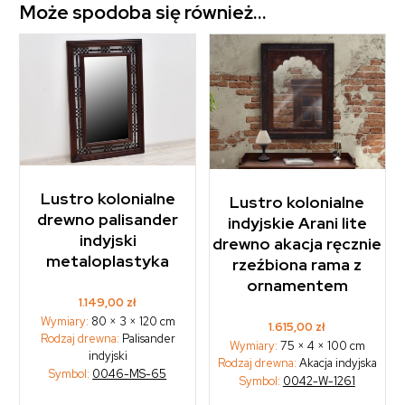
Może spodoba się również…
Lustro kolonialne
Lustro kolonialne
drewno palisander
indyjskie Arani lite
indyjski
drewno akacja ręcznie
metaloplastyka
rzeźbiona rama z
ornamentem
1.149,00
zł
Wymiary:
80 × 3 × 120 cm
1.615,00
zł
Rodzaj drewna:
Palisander
Wymiary:
75 × 4 × 100 cm
indyjski
Rodzaj drewna:
Akacja indyjska
Symbol:
0046-MS-65
Symbol:
0042-W-1261