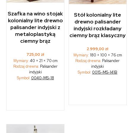
Szafka na wino stojak
Stół kolonialny lite
kolonialny lite drewno
drewno palisander
palisander indyjski z
indyjski rozkładany
metaloplastyką
ciemny brąz klasyczny
ciemny brąz
2.999,00
zł
725,00
zł
Wymiary:
180 × 100 × 76 cm
Wymiary:
40 × 21 × 70 cm
Rodzaj drewna:
Palisander
Rodzaj drewna:
Palisander
indyjski
indyjski
Symbol:
0015-MS-141B
Symbol:
0040-MS-18