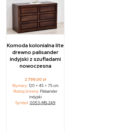
Komoda kolonialna lite
drewno palisander
indyjski z szufladami
nowoczesna
2.799,00
zł
Wymiary:
120 × 45 × 75 cm
Rodzaj drewna:
Palisander
indyjski
Symbol:
0053-MS-249