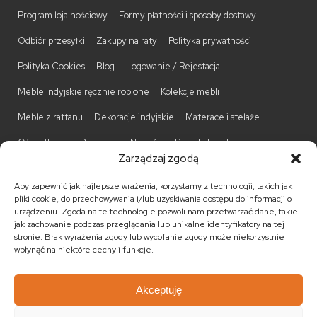
Program lojalnościowy
Formy płatności i sposoby dostawy
Odbiór przesyłki
Zakupy na raty
Polityka prywatności
Polityka Cookies
Blog
Logowanie / Rejestacja
Meble indyjskie ręcznie robione
Kolekcje mebli
Meble z rattanu
Dekoracje indyjskie
Materace i stelaże
Oświetlenie
Promocje
Nowości
Barki kolonialne
Zarządzaj zgodą
Biurka kolonialne
Komody kolonialne
Krzesła kolonialne
Aby zapewnić jak najlepsze wrażenia, korzystamy z technologii, takich jak
Kufry indyjskie
Ławki kolonialne
Łóżka kolonialne
pliki cookie, do przechowywania i/lub uzyskiwania dostępu do informacji o
urządzeniu. Zgoda na te technologie pozwoli nam przetwarzać dane, takie
Parawany kolonialne
Półki kolonialne
Regały kolonialne
jak zachowanie podczas przeglądania lub unikalne identyfikatory na tej
stronie. Brak wyrażenia zgody lub wycofanie zgody może niekorzystnie
Stojaki na CD
Stoliki kawowe
Stoliki nocne
wpłynąć na niektóre cechy i funkcje.
Taborety kolonialne
Witryny kolonialne
Akceptuję