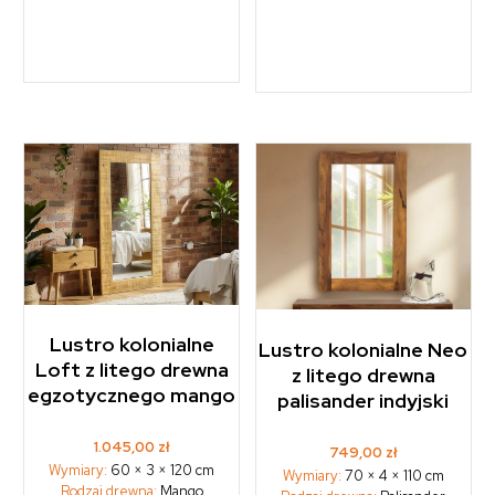
Lustro kolonialne
Lustro kolonialne Neo
Loft z litego drewna
z litego drewna
egzotycznego mango
palisander indyjski
1.045,00
zł
749,00
zł
Wymiary:
60 × 3 × 120 cm
Wymiary:
70 × 4 × 110 cm
Rodzaj drewna:
Mango