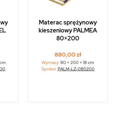
owy
Materac sprężynowy
EL
kieszeniowy PALMEA
80×200
880,00
zł
 cm
Wymiary:
80 × 200 × 18 cm
200
Symbol:
PALM-LZ-080200