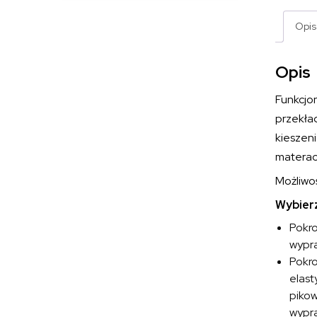
Opis
Opis
Funkcjo
przekła
kieszeni
materac
Możliwo
Wybierz
Pokro
wypra
Pokr
elast
pikow
wypra