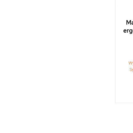
Ma
er
W
S