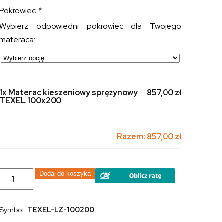
Pokrowiec
*
Wybierz odpowiedni pokrowiec dla Twojego
materaca:
1x Materac kieszeniowy sprężynowy
857,00 zł
TEXEL 100x200
Razem:
857,00 zł
ilość
Dodaj do koszyka
Materac
kieszeniowy
sprężynowy
TEXEL
Symbol:
TEXEL-LZ-100200
100x200