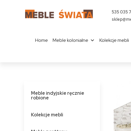
535 035 
sklep@me
Home
Meble kolonialne
Kolekcje mebli
Meble indyjskie ręcznie
robione
Kolekcje mebli