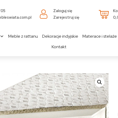
705
Zaloguj się
Ko
bleswiata.com.pl
Zarejestruj się
0,
Meble z rattanu
Dekoracje indyjskie
Materace i stelaże
Kontakt