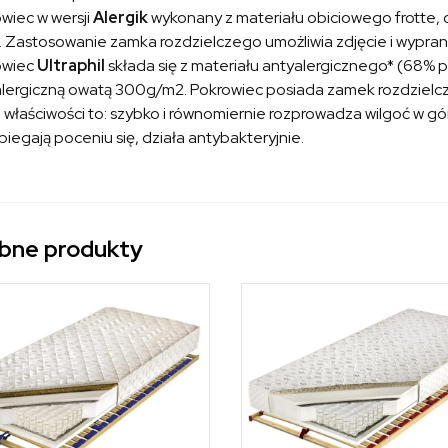
wiec w wersji
Alergik
wykonany z materiału obiciowego frotte,
 Zastosowanie zamka rozdzielczego umożliwia zdjęcie i wypra
owiec
Ultraphil
składa się z materiału antyalergicznego* (68% p
lergiczną owatą 300g/m2. Pokrowiec posiada zamek rozdzielczy
właściwości to: szybko i równomiernie rozprowadza wilgoć w gó
iegają poceniu się, działa antybakteryjnie.
bne produkty