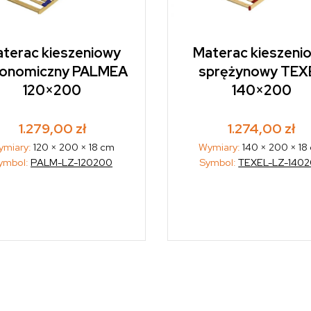
terac kieszeniowy
Materac kieszeni
gonomiczny PALMEA
sprężynowy TEX
120×200
140×200
1.279,00
zł
1.274,00
zł
ymiary:
120 × 200 × 18 cm
Wymiary:
140 × 200 × 18
ymbol:
PALM-LZ-120200
Symbol:
TEXEL-LZ-140