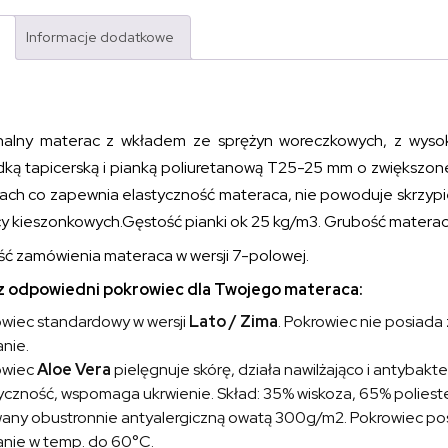
Informacje dodatkowe
nalny materac z wkładem ze sprężyn woreczkowych, z wyso
dką tapicerską i pianką poliuretanową T25-25 mm o zwiększonej
ach co zapewnia elastyczność materaca, nie powoduje skrzypien
y kieszonkowych.Gęstość pianki ok 25 kg/m3. Grubość materac
ść zamówienia materaca w wersji 7-polowej.
 odpowiedni pokrowiec dla Twojego materaca:
wiec standardowy w wersji
Lato / Zima
. Pokrowiec nie posiada
nie.
owiec
Aloe Vera
pielęgnuje skórę, działa nawilżająco i antybakte
yczność, wspomaga ukrwienie. Skład: 35% wiskoza, 65% poliester
any obustronnie antyalergiczną owatą 300g/m2. Pokrowiec posi
nie w temp. do 60°C.