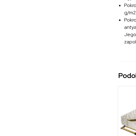
Pokro
g/m2.
Pokr
antya
Jego 
zapob
Podo