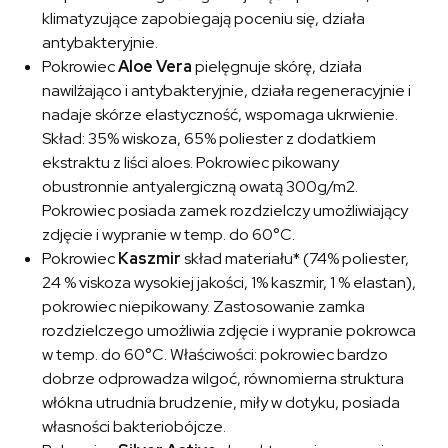
klimatyzujące zapobiegają poceniu się, działa
antybakteryjnie.
Pokrowiec
Aloe Vera
pielęgnuje skórę, działa
nawilżająco i antybakteryjnie, działa regeneracyjnie i
nadaje skórze elastyczność, wspomaga ukrwienie.
Skład: 35% wiskoza, 65% poliester z dodatkiem
ekstraktu z liści aloes. Pokrowiec pikowany
obustronnie antyalergiczną owatą 300g/m2.
Pokrowiec posiada zamek rozdzielczy umożliwiający
zdjęcie i wypranie w temp. do 60°C.
Pokrowiec
Kaszmir
skład materiału* (74% poliester,
24 % viskoza wysokiej jakości, 1% kaszmir, 1 % elastan),
pokrowiec niepikowany. Zastosowanie zamka
rozdzielczego umożliwia zdjęcie i wypranie pokrowca
w temp. do 60°C. Właściwości: pokrowiec bardzo
dobrze odprowadza wilgoć, równomierna struktura
włókna utrudnia brudzenie, miły w dotyku, posiada
własności bakteriobójcze.