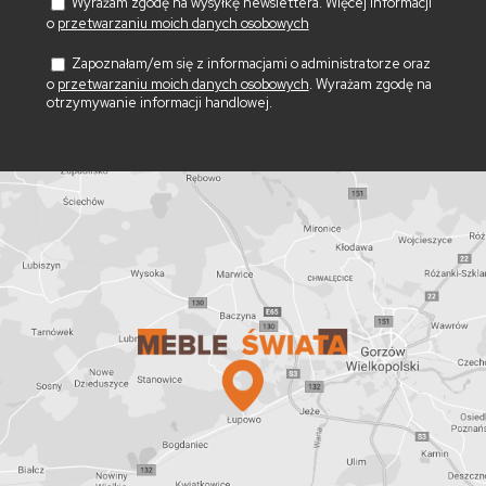
Wyrażam zgodę na wysyłkę newslettera. Więcej informacji
o
przetwarzaniu moich danych osobowych
Zapoznałam/em się z informacjami o administratorze oraz
o
przetwarzaniu moich danych osobowych
. Wyrażam zgodę na
otrzymywanie informacji handlowej.