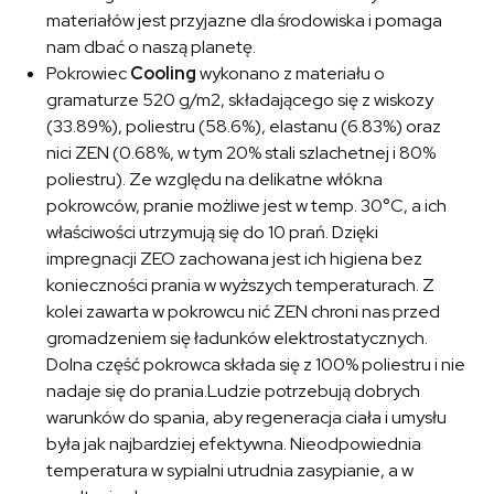
materiałów jest przyjazne dla środowiska i pomaga
nam dbać o naszą planetę.
Pokrowiec
Cooling
wykonano z materiału o
gramaturze 520 g/m2, składającego się z wiskozy
(33.89%), poliestru (58.6%), elastanu (6.83%) oraz
nici ZEN (0.68%, w tym 20% stali szlachetnej i 80%
poliestru). Ze względu na delikatne włókna
pokrowców, pranie możliwe jest w temp. 30°C, a ich
właściwości utrzymują się do 10 prań. Dzięki
impregnacji ZEO zachowana jest ich higiena bez
konieczności prania w wyższych temperaturach. Z
kolei zawarta w pokrowcu nić ZEN chroni nas przed
gromadzeniem się ładunków elektrostatycznych.
Dolna część pokrowca składa się z 100% poliestru i nie
nadaje się do prania.Ludzie potrzebują dobrych
warunków do spania, aby regeneracja ciała i umysłu
była jak najbardziej efektywna. Nieodpowiednia
temperatura w sypialni utrudnia zasypianie, a w