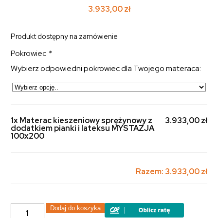
3.933,00
zł
Produkt dostępny na zamówienie
Pokrowiec
*
Wybierz odpowiedni pokrowiec dla Twojego materaca:
1x Materac kieszeniowy sprężynowy z
3.933,00 zł
dodatkiem pianki i lateksu MYSTAZJA
100x200
Razem:
3.933,00 zł
ilość
Dodaj do koszyka
Materac