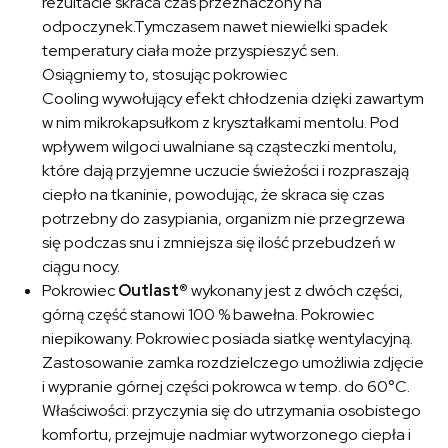
rezultacie skraca czas przeznaczony na
odpoczynek.Tymczasem nawet niewielki spadek
temperatury ciała może przyspieszyć sen.
Osiągniemy to, stosując pokrowiec
Cooling wywołujący efekt chłodzenia dzięki zawartym
w nim mikrokapsułkom z kryształkami mentolu. Pod
wpływem wilgoci uwalniane są cząsteczki mentolu,
które dają przyjemne uczucie świeżości i rozpraszają
ciepło na tkaninie, powodując, że skraca się czas
potrzebny do zasypiania, organizm nie przegrzewa
się podczas snu i zmniejsza się ilość przebudzeń w
ciągu nocy.
Pokrowiec
Outlast®
wykonany jest z dwóch części,
górną część stanowi 100 % bawełna. Pokrowiec
niepikowany. Pokrowiec posiada siatkę wentylacyjną.
Zastosowanie zamka rozdzielczego umożliwia zdjęcie
i wypranie górnej części pokrowca w temp. do 60°C.
Właściwości: przyczynia się do utrzymania osobistego
komfortu, przejmuje nadmiar wytworzonego ciepła i