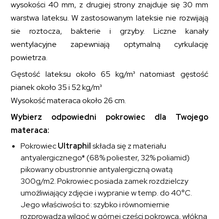
wysokości 40 mm, z drugiej strony znajduje się 30 mm
warstwa lateksu. W zastosowanym lateksie nie rozwijają
sie roztocza, bakterie i grzyby. Liczne kanały
wentylacyjne zapewniają optymalną cyrkulację
powietrza.
Gęstość lateksu około 65 kg/m³ natomiast gęstość
pianek około 35 i 52 kg/m³
Wysokość materaca około 26 cm.
Wybierz odpowiedni pokrowiec dla Twojego
materaca:
Pokrowiec
Ultraphil
składa się z materiału
antyalergicznego* (68% poliester, 32% poliamid)
pikowany obustronnie antyalergiczną owatą
300g/m2. Pokrowiec posiada zamek rozdzielczy
umożliwiający zdjęcie i wypranie w temp. do 40°C.
Jego właściwości to: szybko i równomiernie
rozprowadza wilgoć w górnej części pokrowca, włókna