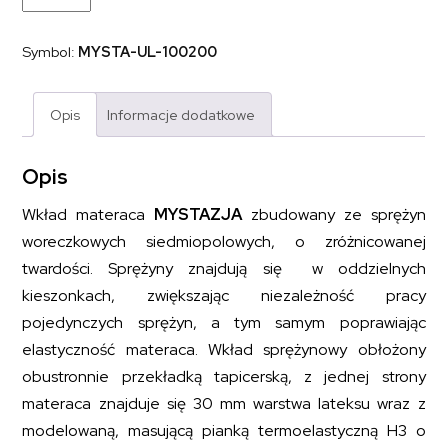
kieszeniowy
sprężynowy
z
Symbol:
MYSTA-UL-100200
dodatkiem
pianki
i
lateksu
Opis
Informacje dodatkowe
MYSTAZJA
100x200
Opis
Wkład materaca
MYSTAZJA
zbudowany ze sprężyn
woreczkowych siedmiopolowych, o zróżnicowanej
twardości. Sprężyny znajdują się w oddzielnych
kieszonkach, zwiększając niezależność pracy
pojedynczych sprężyn, a tym samym poprawiając
elastyczność materaca. Wkład sprężynowy obłożony
obustronnie przekładką tapicerską, z jednej strony
materaca znajduje się 30 mm warstwa lateksu wraz z
modelowaną, masującą pianką termoelastyczną H3 o