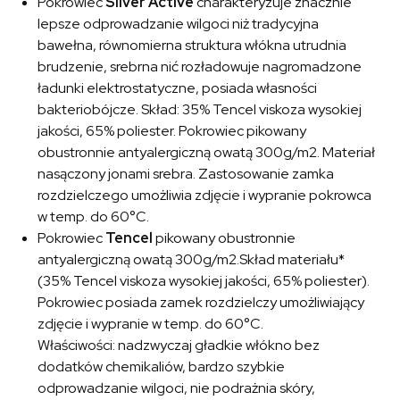
Pokrowiec
Silver Active
charakteryzuje znacznie
lepsze odprowadzanie wilgoci niż tradycyjna
bawełna, równomierna struktura włókna utrudnia
brudzenie, srebrna nić rozładowuje nagromadzone
ładunki elektrostatyczne, posiada własności
bakteriobójcze. Skład: 35% Tencel viskoza wysokiej
jakości, 65% poliester. Pokrowiec pikowany
obustronnie antyalergiczną owatą 300g/m2. Materiał
nasączony jonami srebra. Zastosowanie zamka
rozdzielczego umożliwia zdjęcie i wypranie pokrowca
w temp. do 60°C.
Pokrowiec
Tencel
pikowany obustronnie
antyalergiczną owatą 300g/m2.Skład materiału*
(35% Tencel viskoza wysokiej jakości, 65% poliester).
Pokrowiec posiada zamek rozdzielczy umożliwiający
zdjęcie i wypranie w temp. do 60°C.
Właściwości: nadzwyczaj gładkie włókno bez
dodatków chemikaliów, bardzo szybkie
odprowadzanie wilgoci, nie podrażnia skóry,