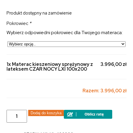
Produkt dostępny na zamówienie
Pokrowiec
*
Wybierz odpowiedni pokrowiec dla Twojego materaca:
1x Materac kieszeniowy sprężynowy z
3.996,00 zł
lateksem CZAR NOCY LXI 100x200
Razem:
3.996,00 zł
ilość
Dodaj do koszyka
Materac
kieszeniowy
sprężynowy
z