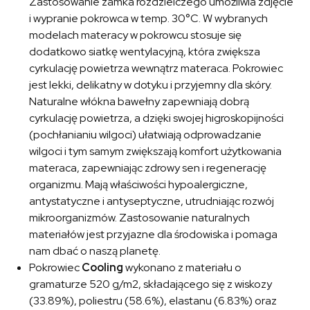
Zastosowanie zamka rozdzielczego umożliwia zdjęcie
i wypranie pokrowca w temp. 30°C. W wybranych
modelach materacy w pokrowcu stosuje się
dodatkowo siatkę wentylacyjną, która zwiększa
cyrkulację powietrza wewnątrz materaca. Pokrowiec
jest lekki, delikatny w dotyku i przyjemny dla skóry.
Naturalne włókna bawełny zapewniają dobrą
cyrkulację powietrza, a dzięki swojej higroskopijności
(pochłanianiu wilgoci) ułatwiają odprowadzanie
wilgoci i tym samym zwiększają komfort użytkowania
materaca, zapewniając zdrowy sen i regenerację
organizmu. Mają właściwości hypoalergiczne,
antystatyczne i antyseptyczne, utrudniając rozwój
mikroorganizmów. Zastosowanie naturalnych
materiałów jest przyjazne dla środowiska i pomaga
nam dbać o naszą planetę.
Pokrowiec
Cooling
wykonano z materiału o
gramaturze 520 g/m2, składającego się z wiskozy
(33.89%), poliestru (58.6%), elastanu (6.83%) oraz