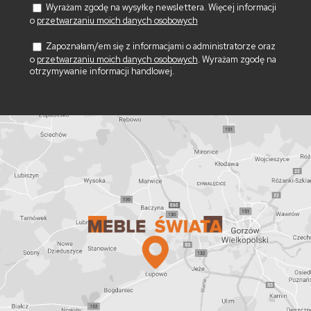
Wyrażam zgodę na wysyłkę newslettera. Więcej informacji
o
przetwarzaniu moich danych osobowych
Zapoznałam/em się z informacjami o administratorze oraz
o
przetwarzaniu moich danych osobowych
. Wyrażam zgodę na
otrzymywanie informacji handlowej.