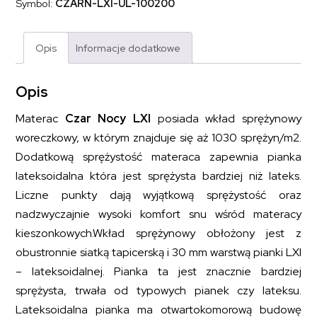
Symbol:
CZARN-LXI-UL-100200
lateksem
CZAR
NOCY
LXI
Opis
Informacje dodatkowe
100x200
Opis
Materac
Czar Nocy LXI
posiada wkład sprężynowy
woreczkowy, w którym znajduje się aż 1030 sprężyn/m2.
Dodatkową sprężystość materaca zapewnia pianka
lateksoidalna która jest sprężysta bardziej niż lateks.
Liczne punkty dają wyjątkową sprężystość oraz
nadzwyczajnie wysoki komfort snu wśród materacy
kieszonkowych.Wkład sprężynowy obłożony jest z
obustronnie siatką tapicerską i 30 mm warstwą pianki LXI
– lateksoidalnej. Pianka ta jest znacznie bardziej
sprężysta, trwała od typowych pianek czy lateksu.
Lateksoidalna pianka ma otwartokomorową budowę