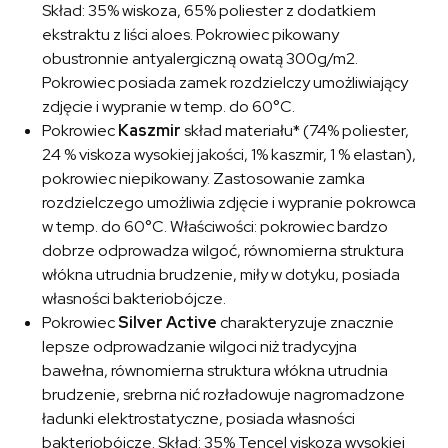
Skład: 35% wiskoza, 65% poliester z dodatkiem
ekstraktu z liści aloes. Pokrowiec pikowany
obustronnie antyalergiczną owatą 300g/m2.
Pokrowiec posiada zamek rozdzielczy umożliwiający
zdjęcie i wypranie w temp. do 60°C.
Pokrowiec
Kaszmir
skład materiału* (74% poliester,
24 % viskoza wysokiej jakości, 1% kaszmir, 1 % elastan),
pokrowiec niepikowany. Zastosowanie zamka
rozdzielczego umożliwia zdjęcie i wypranie pokrowca
w temp. do 60°C. Właściwości: pokrowiec bardzo
dobrze odprowadza wilgoć, równomierna struktura
włókna utrudnia brudzenie, miły w dotyku, posiada
własności bakteriobójcze.
Pokrowiec
Silver Active
charakteryzuje znacznie
lepsze odprowadzanie wilgoci niż tradycyjna
bawełna, równomierna struktura włókna utrudnia
brudzenie, srebrna nić rozładowuje nagromadzone
ładunki elektrostatyczne, posiada własności
bakteriobójcze. Skład: 35% Tencel viskoza wysokiej