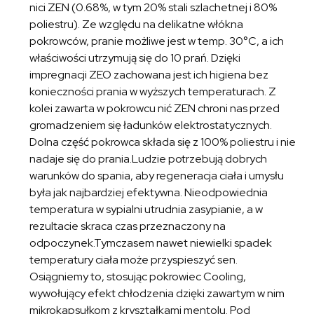
nici ZEN (0.68%, w tym 20% stali szlachetnej i 80%
poliestru). Ze względu na delikatne włókna
pokrowców, pranie możliwe jest w temp. 30°C, a ich
właściwości utrzymują się do 10 prań. Dzięki
impregnacji ZEO zachowana jest ich higiena bez
konieczności prania w wyższych temperaturach. Z
kolei zawarta w pokrowcu nić ZEN chroni nas przed
gromadzeniem się ładunków elektrostatycznych.
Dolna część pokrowca składa się z 100% poliestru i nie
nadaje się do prania.Ludzie potrzebują dobrych
warunków do spania, aby regeneracja ciała i umysłu
była jak najbardziej efektywna. Nieodpowiednia
temperatura w sypialni utrudnia zasypianie, a w
rezultacie skraca czas przeznaczony na
odpoczynek.Tymczasem nawet niewielki spadek
temperatury ciała może przyspieszyć sen.
Osiągniemy to, stosując pokrowiec Cooling,
wywołujący efekt chłodzenia dzięki zawartym w nim
mikrokapsułkom z kryształkami mentolu. Pod