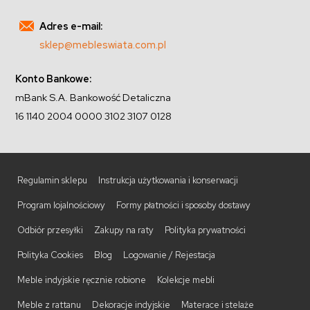
Adres e-mail:
sklep@mebleswiata.com.pl
Konto Bankowe:
mBank S.A. Bankowość Detaliczna
16 1140 2004 0000 3102 3107 0128
Regulamin sklepu
Instrukcja użytkowania i konserwacji
Program lojalnościowy
Formy płatności i sposoby dostawy
Odbiór przesyłki
Zakupy na raty
Polityka prywatności
Polityka Cookies
Blog
Logowanie / Rejestacja
Meble indyjskie ręcznie robione
Kolekcje mebli
Meble z rattanu
Dekoracje indyjskie
Materace i stelaże