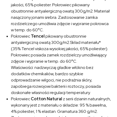
jakości, 65% poliester. Pokrowiec pikowany
obustronnie antyalergiczną owatą 300g/m2. Materiał
nasączony jonami srebra. Zastosowanie zamka
rozdzielczego umożliwia zdjęcie i wypranie pokrowca
w temp. do 60°C.
Pokrowiec
Tencel
pikowany obustronnie
antyalergiczną owatą 300g/m2.Skład materiału*
(35% Tencel viskoza wysokiej jakości, 65% poliester).
Pokrowiec posiada zamek rozdzielczy umożliwiający
zdjęcie i wypranie w temp. do 60°C.
Właściwości: nadzwyczaj gładkie włókno bez
dodatków chemikaliów, bardzo szybkie
odprowadzanie wilgoci, nie podrażnia skóry,
zapobiega rozwojowi bakterii i roztoczy, posiada
doskonałe własności regulacji temperatury.
Pokrowiec
Cotton Natural
z serii dzianin naturalnych,
wykonany jest z materiału o składzie: 95 % bawełna,
4% poliester, 1 % elastan. Gramatura 360 g/m2.