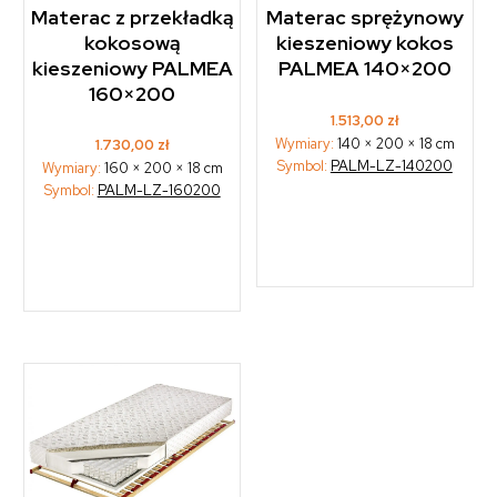
Materac z przekładką
Materac sprężynowy
kokosową
kieszeniowy kokos
kieszeniowy PALMEA
PALMEA 140×200
160×200
1.513,00
zł
Wymiary:
140 × 200 × 18 cm
1.730,00
zł
Symbol:
PALM-LZ-140200
Wymiary:
160 × 200 × 18 cm
Symbol:
PALM-LZ-160200