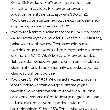
Skład: 35% wiskoza, 65% poliester z dodatkiem
ekstraktu z liści aloes. Pokrowiec pikowany
obustronnie antyalergiczną owatą 300g/m2.
Pokrowiec posiada zamek rozdzielczy umożliwiający
zdjęcie i wypranie w temp. do 60°C.
Pokrowiec
Kaszmir
skład materiału* (74% poliester,
24 % viskoza wysokiej jakości, 1% kaszmir, 1 % elastan),
pokrowiec niepikowany. Zastosowanie zamka
rozdzielczego umożliwia zdjęcie i wypranie pokrowca
w temp. do 60°C. Właściwości: pokrowiec bardzo
dobrze odprowadza wilgoć, równomierna struktura
włókna utrudnia brudzenie, miły w dotyku, posiada
własności bakteriobójcze.
Pokrowiec
Silver Active
charakteryzuje znacznie
lepsze odprowadzanie wilgoci niż tradycyjna
bawełna, równomierna struktura włókna utrudnia
brudzenie, srebrna nić rozładowuje nagromadzone
ładunki elektrostatyczne, posiada własności
bakteriobójcze. Skład: 35% Tencel viskoza wysokiej