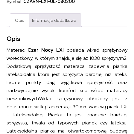
Symbol:
CZARN-LXI-UL-080200
lateksem
CZAR
NOCY
LXI
Opis
Informacje dodatkowe
80x200
Opis
Materac
Czar Nocy LXI
posiada wkład sprężynowy
woreczkowy, w którym znajduje się aż 1030 sprężyn/m2.
Dodatkową sprężystość materaca zapewnia pianka
lateksoidalna która jest sprężysta bardziej niż lateks.
Liczne punkty dają wyjątkową sprężystość oraz
nadzwyczajnie wysoki komfort snu wśród materacy
kieszonkowych.Wkład sprężynowy obłożony jest z
obustronnie siatką tapicerską i 30 mm warstwą pianki LXI
– lateksoidalnej. Pianka ta jest znacznie bardziej
sprężysta, trwała od typowych pianek czy lateksu.
Lateksoidalna pianka ma otwartokomorową budowę