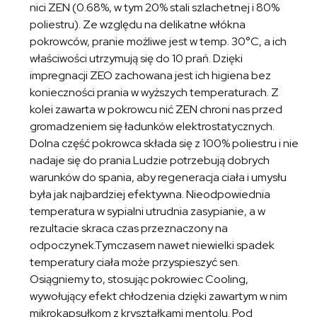
nici ZEN (0.68%, w tym 20% stali szlachetnej i 80%
poliestru). Ze względu na delikatne włókna
pokrowców, pranie możliwe jest w temp. 30°C, a ich
właściwości utrzymują się do 10 prań. Dzięki
impregnacji ZEO zachowana jest ich higiena bez
konieczności prania w wyższych temperaturach. Z
kolei zawarta w pokrowcu nić ZEN chroni nas przed
gromadzeniem się ładunków elektrostatycznych.
Dolna część pokrowca składa się z 100% poliestru i nie
nadaje się do prania.Ludzie potrzebują dobrych
warunków do spania, aby regeneracja ciała i umysłu
była jak najbardziej efektywna. Nieodpowiednia
temperatura w sypialni utrudnia zasypianie, a w
rezultacie skraca czas przeznaczony na
odpoczynek.Tymczasem nawet niewielki spadek
temperatury ciała może przyspieszyć sen.
Osiągniemy to, stosując pokrowiec Cooling,
wywołujący efekt chłodzenia dzięki zawartym w nim
mikrokapsułkom z kryształkami mentolu. Pod