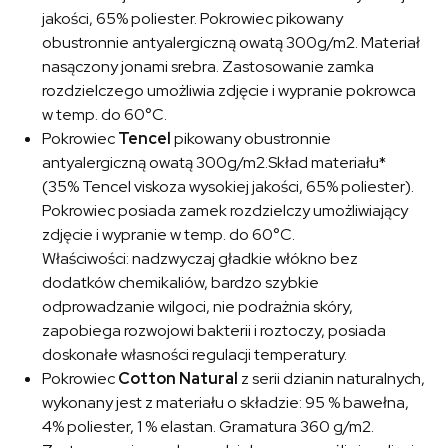
jakości, 65% poliester. Pokrowiec pikowany
obustronnie antyalergiczną owatą 300g/m2. Materiał
nasączony jonami srebra. Zastosowanie zamka
rozdzielczego umożliwia zdjęcie i wypranie pokrowca
w temp. do 60°C.
Pokrowiec
Tencel
pikowany obustronnie
antyalergiczną owatą 300g/m2.Skład materiału*
(35% Tencel viskoza wysokiej jakości, 65% poliester).
Pokrowiec posiada zamek rozdzielczy umożliwiający
zdjęcie i wypranie w temp. do 60°C.
Właściwości: nadzwyczaj gładkie włókno bez
dodatków chemikaliów, bardzo szybkie
odprowadzanie wilgoci, nie podrażnia skóry,
zapobiega rozwojowi bakterii i roztoczy, posiada
doskonałe własności regulacji temperatury.
Pokrowiec
Cotton Natural
z serii dzianin naturalnych,
wykonany jest z materiału o składzie: 95 % bawełna,
4% poliester, 1 % elastan. Gramatura 360 g/m2.