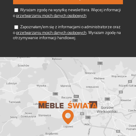
Wyrażam zgodę na wysyłkę newslettera. Więcej informacji
o
przetwarzaniu moich danych osobowych
Zapoznałam/em się z informacjami o administratorze oraz
o
przetwarzaniu moich danych osobowych
. Wyrażam zgodę na
otrzymywanie informacji handlowej.