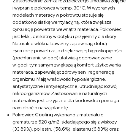
Zastosowanie zamka rozdzielczego umożliwia zdjęcie
i wypranie pokrowca w temp. 30°C. W wybranych
modelach materacy w pokrowcu stosuje się
dodatkowo siatkę wentylacyjną, która zwiększa
cyrkulację powietrza wewnątrz materaca. Pokrowiec
jest lekki, delikatny w dotyku i przyjemny dla skóry.
Naturalne włókna bawełny zapewniają dobrą
cyrkulację powietrza, a dzięki swojej higroskopijności
(pochłanianiu wilgoci) ułatwiają odprowadzanie
wilgoci i tym samym zwiększają komfort użytkowania
materaca, zapewniając zdrowy sen i regenerację
organizmu. Mają właściwości hypoalergiczne,
antystatyczne i antyseptyczne, utrudniając rozwój
mikroorganizmów. Zastosowanie naturalnych
materiałów jest przyjazne dla środowiska i pomaga
nam dbać o naszą planetę.
Pokrowiec
Cooling
wykonano z materiału o
gramaturze 520 g/m2, składającego się z wiskozy
(33.89%), poliestru (58.6%), elastanu (6.83%) oraz