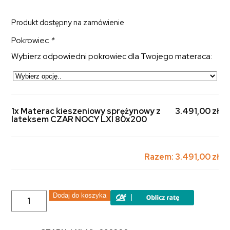
Produkt dostępny na zamówienie
Pokrowiec
*
Wybierz odpowiedni pokrowiec dla Twojego materaca:
1x Materac kieszeniowy sprężynowy z
3.491,00 zł
lateksem CZAR NOCY LXI 80x200
Razem:
3.491,00 zł
ilość
Dodaj do koszyka
Materac
kieszeniowy
sprężynowy
z