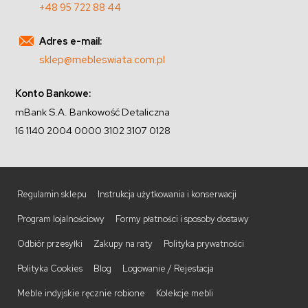
+48 95 722 88 44
Adres e-mail:
sklep@mebleswiata.com.pl
Konto Bankowe:
mBank S.A. Bankowość Detaliczna
16 1140 2004 0000 3102 3107 0128
Regulamin sklepu
Instrukcja użytkowania i konserwacji
Program lojalnościowy
Formy płatności i sposoby dostawy
Odbiór przesyłki
Zakupy na raty
Polityka prywatności
Polityka Cookies
Blog
Logowanie / Rejestacja
Meble indyjskie ręcznie robione
Kolekcje mebli