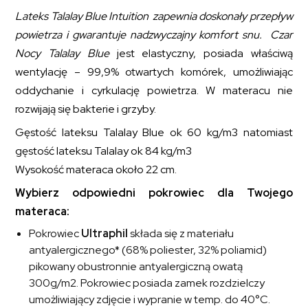
Lateks Talalay Blue Intuition zapewnia doskonały przepływ
powietrza i gwarantuje nadzwyczajny komfort snu.
Czar
Nocy Talalay Blue
jest elastyczny, posiada właściwą
wentylację – 99,9% otwartych komórek, umożliwiając
oddychanie i cyrkulację powietrza. W materacu nie
rozwijają się bakterie i grzyby.
Gęstość lateksu Talalay Blue ok 60 kg/m3 natomiast
gęstość lateksu Talalay ok 84 kg/m3
Wysokość materaca około 22 cm.
Wybierz odpowiedni pokrowiec dla Twojego
materaca:
Pokrowiec
Ultraphil
składa się z materiału
antyalergicznego* (68% poliester, 32% poliamid)
pikowany obustronnie antyalergiczną owatą
300g/m2. Pokrowiec posiada zamek rozdzielczy
umożliwiający zdjęcie i wypranie w temp. do 40°C.