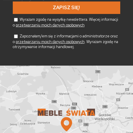
*
Wyrażam zgodę na wysyłkę newslettera. Więcej informacji
o
przetwarzaniu moich danych osobowych
Zapoznałam/em się z informacjami o administratorze oraz
o
przetwarzaniu moich danych osobowych
. Wyrażam zgodę na
otrzymywanie informacji handlowej.