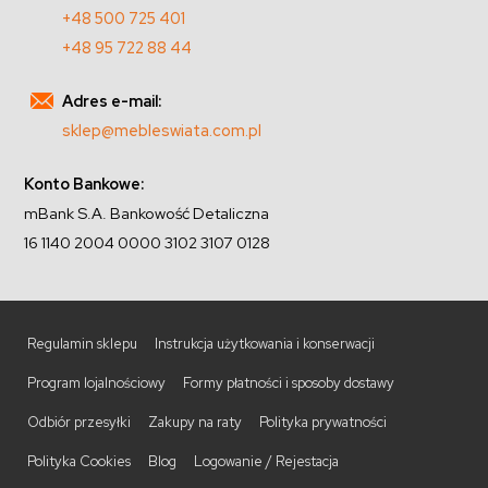
+48 500 725 401
+48 95 722 88 44
Adres e-mail:
sklep@mebleswiata.com.pl
Konto Bankowe:
mBank S.A. Bankowość Detaliczna
16 1140 2004 0000 3102 3107 0128
Regulamin sklepu
Instrukcja użytkowania i konserwacji
Program lojalnościowy
Formy płatności i sposoby dostawy
Odbiór przesyłki
Zakupy na raty
Polityka prywatności
Polityka Cookies
Blog
Logowanie / Rejestacja