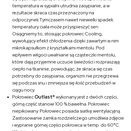
temperatura w sypialni utrudnia zasypianie, a w
rezultacie skraca czas przeznaczony na
odpoczynek.Tymczasem nawet niewielki spadek
temperatury ciała może przyspieszyć sen.
Osiągniemy to, stosując pokrowiec Cooling,
wywołujący efekt chłodzenia dzięki zawartym w nim
mikrokapsułkom z kryształkami mentolu. Pod
wpływem wilgoci uwalniane są cząsteczki mentolu,
które dają przyjemne uczucie świeżości i rozpraszają
ciepło na tkaninie, powodując, że skraca się czas
potrzebny do zasypiania, organizm nie przegrzewa
się podczas snu i zmniejsza się ilość przebudzeń w
ciągu nocy.
Pokrowiec
Outlast®
wykonany jest z dwóch części,
górną część stanowi 100 % bawełna. Pokrowiec
niepikowany. Pokrowiec posiada siatkę wentylacyjną.
Zastosowanie zamka rozdzielczego umożliwia zdjęcie
i wypranie górnej części pokrowca w temp. do 60°C.