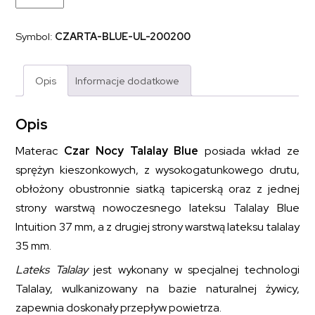
kieszeniowy
sprężynowy
z
Symbol:
CZARTA-BLUE-UL-200200
lateksem
CZAR
NOCY
TALALAY
Opis
Informacje dodatkowe
BLUE
200x200
Opis
Materac
Czar Nocy Talalay Blue
posiada wkład ze
sprężyn kieszonkowych, z wysokogatunkowego drutu,
obłożony obustronnie siatką tapicerską oraz z jednej
strony warstwą nowoczesnego lateksu Talalay Blue
Intuition 37 mm, a z drugiej strony warstwą lateksu talalay
35 mm.
Lateks Talalay
jest wykonany w specjalnej technologi
Talalay, wulkanizowany na bazie naturalnej żywicy,
zapewnia doskonały przepływ powietrza.