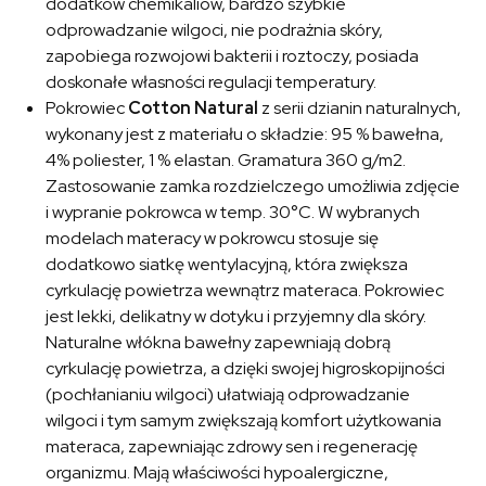
dodatków chemikaliów, bardzo szybkie
odprowadzanie wilgoci, nie podrażnia skóry,
zapobiega rozwojowi bakterii i roztoczy, posiada
doskonałe własności regulacji temperatury.
Pokrowiec
Cotton Natural
z serii dzianin naturalnych,
wykonany jest z materiału o składzie: 95 % bawełna,
4% poliester, 1 % elastan. Gramatura 360 g/m2.
Zastosowanie zamka rozdzielczego umożliwia zdjęcie
i wypranie pokrowca w temp. 30°C. W wybranych
modelach materacy w pokrowcu stosuje się
dodatkowo siatkę wentylacyjną, która zwiększa
cyrkulację powietrza wewnątrz materaca. Pokrowiec
jest lekki, delikatny w dotyku i przyjemny dla skóry.
Naturalne włókna bawełny zapewniają dobrą
cyrkulację powietrza, a dzięki swojej higroskopijności
(pochłanianiu wilgoci) ułatwiają odprowadzanie
wilgoci i tym samym zwiększają komfort użytkowania
materaca, zapewniając zdrowy sen i regenerację
organizmu. Mają właściwości hypoalergiczne,