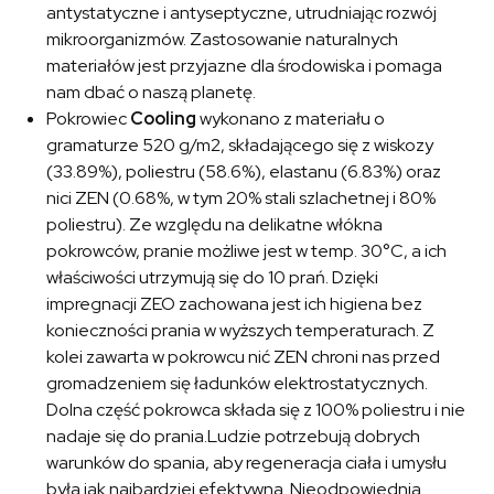
antystatyczne i antyseptyczne, utrudniając rozwój
mikroorganizmów. Zastosowanie naturalnych
materiałów jest przyjazne dla środowiska i pomaga
nam dbać o naszą planetę.
Pokrowiec
Cooling
wykonano z materiału o
gramaturze 520 g/m2, składającego się z wiskozy
(33.89%), poliestru (58.6%), elastanu (6.83%) oraz
nici ZEN (0.68%, w tym 20% stali szlachetnej i 80%
poliestru). Ze względu na delikatne włókna
pokrowców, pranie możliwe jest w temp. 30°C, a ich
właściwości utrzymują się do 10 prań. Dzięki
impregnacji ZEO zachowana jest ich higiena bez
konieczności prania w wyższych temperaturach. Z
kolei zawarta w pokrowcu nić ZEN chroni nas przed
gromadzeniem się ładunków elektrostatycznych.
Dolna część pokrowca składa się z 100% poliestru i nie
nadaje się do prania.Ludzie potrzebują dobrych
warunków do spania, aby regeneracja ciała i umysłu
była jak najbardziej efektywna. Nieodpowiednia