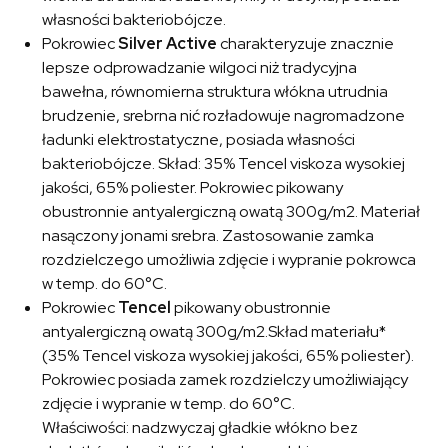
własności bakteriobójcze.
Pokrowiec
Silver Active
charakteryzuje znacznie
lepsze odprowadzanie wilgoci niż tradycyjna
bawełna, równomierna struktura włókna utrudnia
brudzenie, srebrna nić rozładowuje nagromadzone
ładunki elektrostatyczne, posiada własności
bakteriobójcze. Skład: 35% Tencel viskoza wysokiej
jakości, 65% poliester. Pokrowiec pikowany
obustronnie antyalergiczną owatą 300g/m2. Materiał
nasączony jonami srebra. Zastosowanie zamka
rozdzielczego umożliwia zdjęcie i wypranie pokrowca
w temp. do 60°C.
Pokrowiec
Tencel
pikowany obustronnie
antyalergiczną owatą 300g/m2.Skład materiału*
(35% Tencel viskoza wysokiej jakości, 65% poliester).
Pokrowiec posiada zamek rozdzielczy umożliwiający
zdjęcie i wypranie w temp. do 60°C.
Właściwości: nadzwyczaj gładkie włókno bez