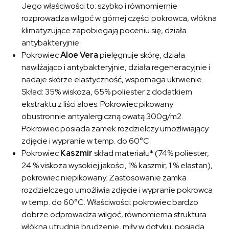
Jego właściwości to: szybko i równomiernie
rozprowadza wilgoć w górnej części pokrowca, włókna
klimatyzujące zapobiegają poceniu się, działa
antybakteryjnie.
Pokrowiec
Aloe Vera
pielęgnuje skórę, działa
nawilżająco i antybakteryjnie, działa regeneracyjnie i
nadaje skórze elastyczność, wspomaga ukrwienie.
Skład: 35% wiskoza, 65% poliester z dodatkiem
ekstraktu z liści aloes. Pokrowiec pikowany
obustronnie antyalergiczną owatą 300g/m2.
Pokrowiec posiada zamek rozdzielczy umożliwiający
zdjęcie i wypranie w temp. do 60°C.
Pokrowiec
Kaszmir
skład materiału* (74% poliester,
24 % viskoza wysokiej jakości, 1% kaszmir, 1 % elastan),
pokrowiec niepikowany. Zastosowanie zamka
rozdzielczego umożliwia zdjęcie i wypranie pokrowca
w temp. do 60°C. Właściwości: pokrowiec bardzo
dobrze odprowadza wilgoć, równomierna struktura
włókna utrudnia brudzenie, miły w dotyku, posiada