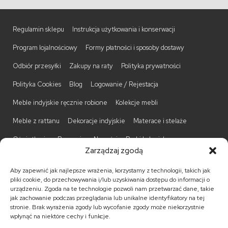
Regulamin sklepu
Instrukcja użytkowania i konserwacji
Program lojalnościowy
Formy płatności i sposoby dostawy
Odbiór przesyłki
Zakupy na raty
Polityka prywatności
Polityka Cookies
Blog
Logowanie / Rejestacja
Meble indyjskie ręcznie robione
Kolekcje mebli
Meble z rattanu
Dekoracje indyjskie
Materace i stelaże
Oświetlenie
Promocje
Nowości
Barki kolonialne
Zarządzaj zgodą
Biurka kolonialne
Komody kolonialne
Krzesła kolonialne
Aby zapewnić jak najlepsze wrażenia, korzystamy z technologii, takich jak
Kufry indyjskie
Ławki kolonialne
Łóżka kolonialne
pliki cookie, do przechowywania i/lub uzyskiwania dostępu do informacji o
urządzeniu. Zgoda na te technologie pozwoli nam przetwarzać dane, takie
Parawany kolonialne
Półki kolonialne
Regały kolonialne
jak zachowanie podczas przeglądania lub unikalne identyfikatory na tej
stronie. Brak wyrażenia zgody lub wycofanie zgody może niekorzystnie
Stojaki na CD
Stoliki kawowe
Stoliki nocne
wpłynąć na niektóre cechy i funkcje.