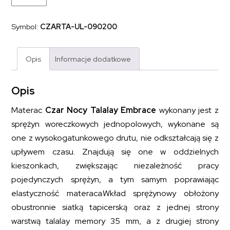
kieszeniowy
sprężynowy
z
Symbol:
CZARTA-UL-090200
lateksem
CZAR
NOCY
TALALAY
Opis
Informacje dodatkowe
EMBRACE
90x200
Opis
Materac
Czar Nocy Talalay Embrace
wykonany jest z
sprężyn woreczkowych jednopolowych, wykonane są
one z wysokogatunkowego drutu, nie odkształcają się z
upływem czasu. Znajdują się one w oddzielnych
kieszonkach, zwiększając niezależność pracy
pojedynczych sprężyn, a tym samym poprawiając
elastyczność materaca.Wkład sprężynowy obłożony
obustronnie siatką tapicerską oraz z jednej strony
warstwą talalay memory 35 mm, a z drugiej strony