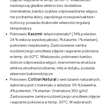
nadzwyczaj gładkie włókno bez dodatków
chemikaliów, bardzo szybkie odprowadzanie wilgoci,
nie podrażnia skóry, zapobiega rozwojowi bakterii i
roztoczy, posiada doskonałe własności regulacji
temperatury.
Pokrowiec
Kaszmir
skład materiału* (74% poliester,
24 % viskoza wysokiej jakości, 1% kaszmir, 1 % elastan),
pokrowiec niepikowany. Zastosowanie zamka
rozdzielczego umożliwia zdjęcie i wypranie pokrowca
w temp. do 60°C. Właściwości: pokrowiec bardzo
dobrze odprowadza wilgoć, równomierna struktura
włókna utrudnia brudzenie, miły w dotyku, posiada
własności bakteriobójcze.
Pokrowiec
Cotton Natural
z serii dzianin naturalnych,
wykonany jest z materiału o składzie: 95 % bawełna,
4% poliester, 1 % elastan. Gramatura 360 g/m2.
Zastosowanie zamka rozdzielczego umożliwia zdjęcie
i wypranie pokrowca w temp. 30°C. W wybranych