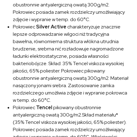
obustronnie antyalergiczną owatą 300g/m2.
Pokrowiec posiada zamek rozdzielczy umożliwiający
zdjęcie i wypranie w temp. do 60°C.
Pokrowiec
Silver Active
charakteryzuje znacznie
lepsze odprowadzanie wilgoci niż tradycyjna
bawełna, równomierna struktura włókna utrudnia
brudzenie, srebrna nić rozładowuje nagromadzone
ładunki elektrostatyczne, posiada własności
bakteriobójcze. Skład: 35% Tencel viskoza wysokiej
jakości, 65% poliester. Pokrowiec pikowany
obustronnie antyalergiczną owatą 300g/m2. Materiał
nasączony jonami srebra. Zastosowanie zamka
rozdzielczego umożliwia zdjęcie i wypranie pokrowca
w temp. do 60°C.
Pokrowiec
Tencel
pikowany obustronnie
antyalergiczną owatą 300g/m2.Skład materiału*
(35% Tencel viskoza wysokiej jakości, 65% poliester).
Pokrowiec posiada zamek rozdzielczy umożliwiający
zdjęcie i wypranie w temp. do 60°C. Właściwości: