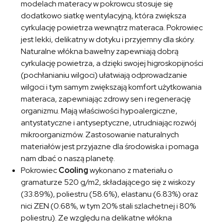
modelach materacy w pokrowcu stosuje się
dodatkowo siatkę wentylacyjną, która zwiększa
cyrkulację powietrza wewnątrz materaca. Pokrowiec
jest lekki, delikatny w dotyku i przyjemny dla skóry.
Naturalne włókna bawełny zapewniają dobrą
cyrkulację powietrza, a dzięki swojej higroskopijności
(pochłanianiu wilgoci) ułatwiają odprowadzanie
wilgoci i tym samym zwiększają komfort użytkowania
materaca, zapewniając zdrowy sen i regenerację
organizmu. Mają właściwości hypoalergiczne,
antystatyczne i antyseptyczne, utrudniając rozwój
mikroorganizmów. Zastosowanie naturalnych
materiałów jest przyjazne dla środowiska i pomaga
nam dbać o naszą planetę.
Pokrowiec
Cooling
wykonano z materiału o
gramaturze 520 g/m2, składającego się z wiskozy
(33.89%), poliestru (58.6%), elastanu (6.83%) oraz
nici ZEN (0.68%, w tym 20% stali szlachetnej i 80%
poliestru). Ze względu na delikatne włókna