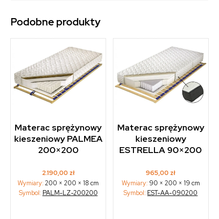
Podobne produkty
Materac sprężynowy
Materac sprężynowy
kieszeniowy PALMEA
kieszeniowy
200×200
ESTRELLA 90×200
2.190,00
zł
965,00
zł
Wymiary:
200 × 200 × 18 cm
Wymiary:
90 × 200 × 19 cm
Symbol:
PALM-LZ-200200
Symbol:
EST-AA-090200