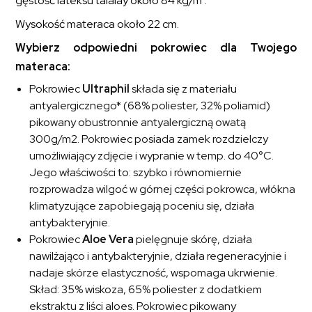
gęstość lateksu talalay około 84 kg/m³.
Wysokość materaca około 22 cm.
Wybierz odpowiedni pokrowiec dla Twojego
materaca:
Pokrowiec
Ultraphil
składa się z materiału
antyalergicznego* (68% poliester, 32% poliamid)
pikowany obustronnie antyalergiczną owatą
300g/m2. Pokrowiec posiada zamek rozdzielczy
umożliwiający zdjęcie i wypranie w temp. do 40°C.
Jego właściwości to: szybko i równomiernie
rozprowadza wilgoć w górnej części pokrowca, włókna
klimatyzujące zapobiegają poceniu się, działa
antybakteryjnie.
Pokrowiec
Aloe Vera
pielęgnuje skórę, działa
nawilżająco i antybakteryjnie, działa regeneracyjnie i
nadaje skórze elastyczność, wspomaga ukrwienie.
Skład: 35% wiskoza, 65% poliester z dodatkiem
ekstraktu z liści aloes. Pokrowiec pikowany