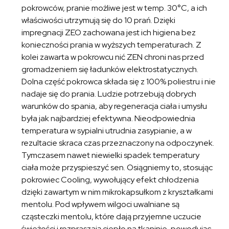
pokrowców, pranie możliwe jest w temp. 30°C, a ich
właściwości utrzymują się do 10 prań. Dzięki
impregnacji ZEO zachowana jest ich higiena bez
konieczności prania w wyższych temperaturach. Z
kolei zawarta w pokrowcu nić ZEN chroni nas przed
gromadzeniem się ładunków elektrostatycznych.
Dolna część pokrowca składa się z 100% poliestru i nie
nadaje się do prania. Ludzie potrzebują dobrych
warunków do spania, aby regeneracja ciała i umysłu
była jak najbardziej efektywna. Nieodpowiednia
temperatura w sypialni utrudnia zasypianie, a w
rezultacie skraca czas przeznaczony na odpoczynek.
Tymczasem nawet niewielki spadek temperatury
ciała może przyspieszyć sen. Osiągniemy to, stosując
pokrowiec Cooling, wywołujący efekt chłodzenia
dzięki zawartym w nim mikrokapsułkom z kryształkami
mentolu. Pod wpływem wilgoci uwalniane są
cząsteczki mentolu, które dają przyjemne uczucie
świeżości i rozpraszają ciepło na tkaninie, powodując,