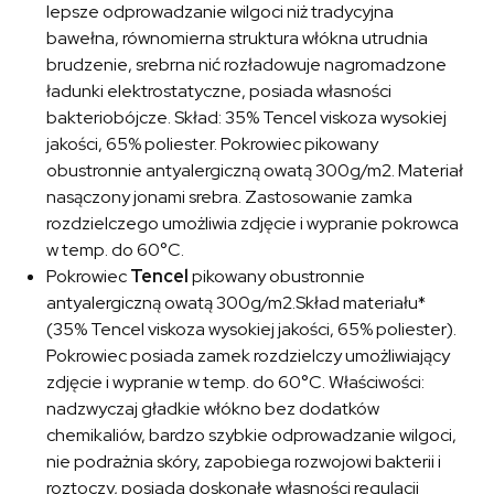
lepsze odprowadzanie wilgoci niż tradycyjna
bawełna, równomierna struktura włókna utrudnia
brudzenie, srebrna nić rozładowuje nagromadzone
ładunki elektrostatyczne, posiada własności
bakteriobójcze. Skład: 35% Tencel viskoza wysokiej
jakości, 65% poliester. Pokrowiec pikowany
obustronnie antyalergiczną owatą 300g/m2. Materiał
nasączony jonami srebra. Zastosowanie zamka
rozdzielczego umożliwia zdjęcie i wypranie pokrowca
w temp. do 60°C.
Pokrowiec
Tencel
pikowany obustronnie
antyalergiczną owatą 300g/m2.Skład materiału*
(35% Tencel viskoza wysokiej jakości, 65% poliester).
Pokrowiec posiada zamek rozdzielczy umożliwiający
zdjęcie i wypranie w temp. do 60°C. Właściwości:
nadzwyczaj gładkie włókno bez dodatków
chemikaliów, bardzo szybkie odprowadzanie wilgoci,
nie podrażnia skóry, zapobiega rozwojowi bakterii i
roztoczy, posiada doskonałe własności regulacji