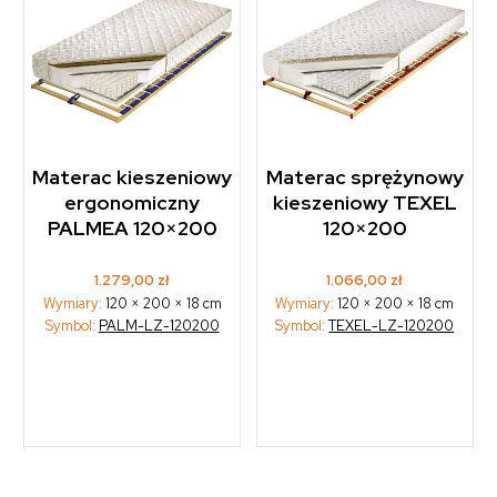
Materac kieszeniowy
Materac sprężynowy
ergonomiczny
kieszeniowy TEXEL
PALMEA 120×200
120×200
1.279,00
zł
1.066,00
zł
Wymiary:
120 × 200 × 18 cm
Wymiary:
120 × 200 × 18 cm
Symbol:
PALM-LZ-120200
Symbol:
TEXEL-LZ-120200