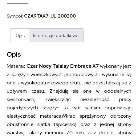
kieszeniowy
sprężynowy
z
Symbol:
CZARTAX7-UL-200200
lateksem
CZAR
NOCY
TALALAY
Opis
Informacje dodatkowe
EMBRACE
X7
200x200
Opis
Materac
Czar Nocy Talalay Embrace X7
wykonany jest
z sprężyn woreczkowych jednopolowych, wykonane są
one z wysokogatunkowego drutu, nie odkształcają się z
upływem czasu. Znajdują się one w oddzielnych
kieszonkach, zwiększając niezależność pracy
pojedynczych sprężyn, a tym samym poprawiając
elastyczność materaca.Wkład sprężynowy obłożony
obustronnie siatką tapicerską oraz z jednej strony
warstwą talalay memory 70 mm, a z drugiej strony