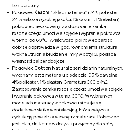
temperatury.
Pokrowiec
Kaszmir
skład materiału* (74% poliester,
24 % viskoza wysokiej jakości, 1% kaszmir, 1 % elastan),
pokrowiec niepikowany. Zastosowanie zamka
rozdzielczego umożliwia zdjęcie i wypranie pokrowca
w temp. do 60°C. Właściwości: pokrowiec bardzo
dobrze odprowadza wilgoć, równomierna struktura
włókna utrudnia brudzenie, miły w dotyku, posiada
własności bakteriobójcze.
Pokrowiec
Cotton Natural
z serii dzianin naturalnych,
wykonany jest z materiału o składzie: 95 % bawełna,
4% poliester, 1 % elastan. Gramatura 360 g/m2.
Zastosowanie zamka rozdzielczego umożliwia zdjęcie
i wypranie pokrowca w temp. 30°C. W wybranych
modelach materacy w pokrowcu stosuje się
dodatkowo siatkę wentylacyjną, która zwiększa
cyrkulację powietrza wewnątrz materaca. Pokrowiec
jest lekki, delikatny w dotyku i przyjemny dla skóry.