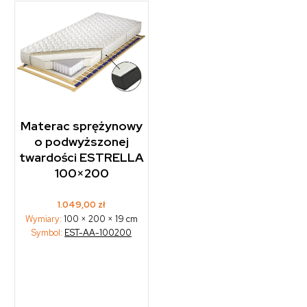
Materac sprężynowy
o podwyższonej
twardości ESTRELLA
100×200
1.049,00
zł
Wymiary:
100 × 200 × 19 cm
Symbol:
EST-AA-100200