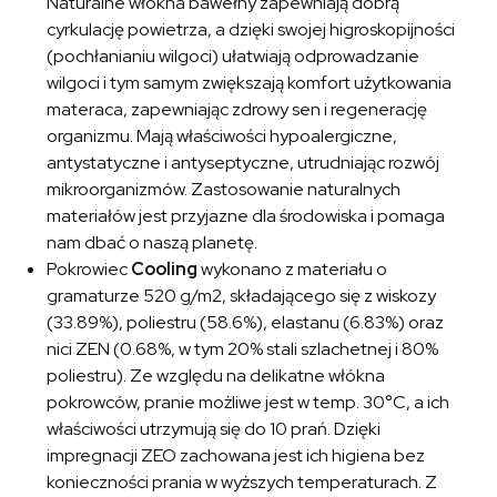
Naturalne włókna bawełny zapewniają dobrą
cyrkulację powietrza, a dzięki swojej higroskopijności
(pochłanianiu wilgoci) ułatwiają odprowadzanie
wilgoci i tym samym zwiększają komfort użytkowania
materaca, zapewniając zdrowy sen i regenerację
organizmu. Mają właściwości hypoalergiczne,
antystatyczne i antyseptyczne, utrudniając rozwój
mikroorganizmów. Zastosowanie naturalnych
materiałów jest przyjazne dla środowiska i pomaga
nam dbać o naszą planetę.
Pokrowiec
Cooling
wykonano z materiału o
gramaturze 520 g/m2, składającego się z wiskozy
(33.89%), poliestru (58.6%), elastanu (6.83%) oraz
nici ZEN (0.68%, w tym 20% stali szlachetnej i 80%
poliestru). Ze względu na delikatne włókna
pokrowców, pranie możliwe jest w temp. 30°C, a ich
właściwości utrzymują się do 10 prań. Dzięki
impregnacji ZEO zachowana jest ich higiena bez
konieczności prania w wyższych temperaturach. Z