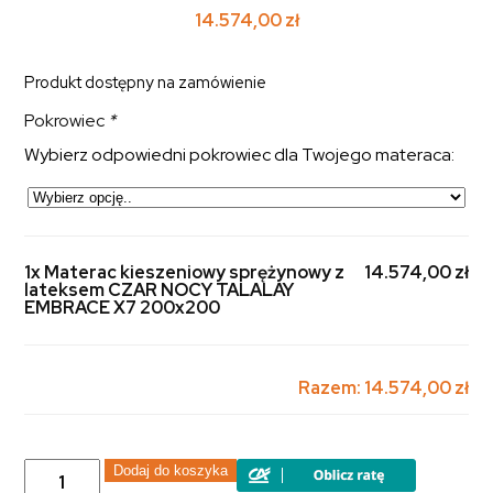
14.574,00
zł
Produkt dostępny na zamówienie
Pokrowiec
*
Wybierz odpowiedni pokrowiec dla Twojego materaca:
1x Materac kieszeniowy sprężynowy z
14.574,00 zł
lateksem CZAR NOCY TALALAY
EMBRACE X7 200x200
Razem:
14.574,00 zł
ilość
Dodaj do koszyka
Materac