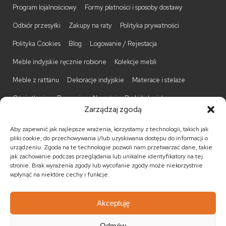
Program lojalnościowy
Formy płatności i sposoby dostawy
Odbiór przesyłki
Zakupy na raty
Polityka prywatności
Polityka Cookies
Blog
Logowanie / Rejestacja
Meble indyjskie ręcznie robione
Kolekcje mebli
Meble z rattanu
Dekoracje indyjskie
Materace i stelaże
Oświetlenie
Promocje
Nowości
Barki kolonialne
Zarządzaj zgodą
Biurka kolonialne
Komody kolonialne
Krzesła kolonialne
Aby zapewnić jak najlepsze wrażenia, korzystamy z technologii, takich jak
Kufry indyjskie
Ławki kolonialne
Łóżka kolonialne
pliki cookie, do przechowywania i/lub uzyskiwania dostępu do informacji o
urządzeniu. Zgoda na te technologie pozwoli nam przetwarzać dane, takie
Parawany kolonialne
Półki kolonialne
Regały kolonialne
jak zachowanie podczas przeglądania lub unikalne identyfikatory na tej
stronie. Brak wyrażenia zgody lub wycofanie zgody może niekorzystnie
Stojaki na CD
Stoliki kawowe
Stoliki nocne
wpłynąć na niektóre cechy i funkcje.
Taborety kolonialne
Witryny kolonialne
Akceptuję
Odmów