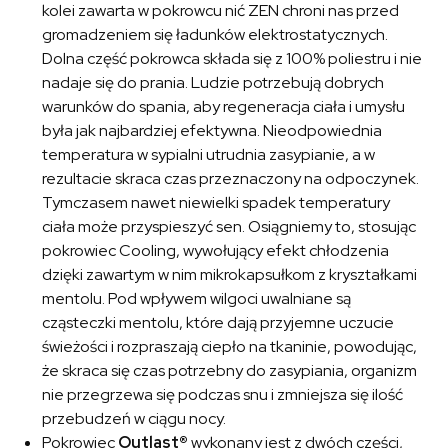
kolei zawarta w pokrowcu nić ZEN chroni nas przed
gromadzeniem się ładunków elektrostatycznych.
Dolna część pokrowca składa się z 100% poliestru i nie
nadaje się do prania. Ludzie potrzebują dobrych
warunków do spania, aby regeneracja ciała i umysłu
była jak najbardziej efektywna. Nieodpowiednia
temperatura w sypialni utrudnia zasypianie, a w
rezultacie skraca czas przeznaczony na odpoczynek.
Tymczasem nawet niewielki spadek temperatury
ciała może przyspieszyć sen. Osiągniemy to, stosując
pokrowiec Cooling, wywołujący efekt chłodzenia
dzięki zawartym w nim mikrokapsułkom z kryształkami
mentolu. Pod wpływem wilgoci uwalniane są
cząsteczki mentolu, które dają przyjemne uczucie
świeżości i rozpraszają ciepło na tkaninie, powodując,
że skraca się czas potrzebny do zasypiania, organizm
nie przegrzewa się podczas snu i zmniejsza się ilość
przebudzeń w ciągu nocy.
Pokrowiec
Outlast®
wykonany jest z dwóch części,