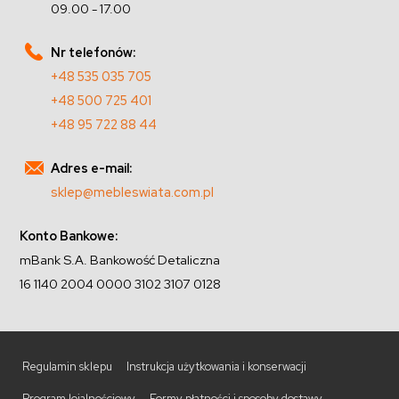
09.00 - 17.00
Nr telefonów:
+48 535 035 705
+48 500 725 401
+48 95 722 88 44
Adres e-mail:
sklep@mebleswiata.com.pl
Konto Bankowe:
mBank S.A. Bankowość Detaliczna
16 1140 2004 0000 3102 3107 0128
Regulamin sklepu
Instrukcja użytkowania i konserwacji
Program lojalnościowy
Formy płatności i sposoby dostawy