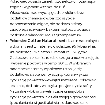
Pokrowiec posiada zamek rozdzielczy umożliwiający
zdjęcie i wypranie w temp. do 60°C.
Właściwości: nadzwyczaj gładkie włókno bez
dodatków chemikaliów, bardzo szybkie
odprowadzanie wilgoci, nie podrażnia skóry,
zapobiega rozwojowi bakterii i roztoczy, posiada
doskonałe własności regulacji temperatury.
Pokrowiec
Cotton Natural
z serii dzianin naturalnych,
wykonany jest z materiału o składzie: 95 % bawełna,
4% poliester, 1 % elastan. Gramatura 360 g/m2.
Zastosowanie zamka rozdzielczego umożliwia zdjęcie
i wypranie pokrowca w temp. 30°C. W wybranych
modelach materacy w pokrowcu stosuje się
dodatkowo siatkę wentylacyjną, która zwiększa
cyrkulację powietrza wewnątrz materaca. Pokrowiec
jest lekki, delikatny w dotyku i przyjemny dla skóry.
Naturalne włókna bawełny zapewniają dobrą
cyrkulację powietrza, a dzięki swojej higroskopijności
(pochłanianiu wilgoci) ułatwiają odprowadzanie