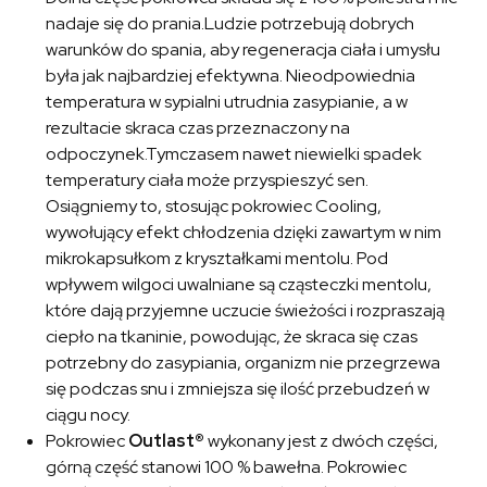
nadaje się do prania.Ludzie potrzebują dobrych
warunków do spania, aby regeneracja ciała i umysłu
była jak najbardziej efektywna. Nieodpowiednia
temperatura w sypialni utrudnia zasypianie, a w
rezultacie skraca czas przeznaczony na
odpoczynek.Tymczasem nawet niewielki spadek
temperatury ciała może przyspieszyć sen.
Osiągniemy to, stosując pokrowiec Cooling,
wywołujący efekt chłodzenia dzięki zawartym w nim
mikrokapsułkom z kryształkami mentolu. Pod
wpływem wilgoci uwalniane są cząsteczki mentolu,
które dają przyjemne uczucie świeżości i rozpraszają
ciepło na tkaninie, powodując, że skraca się czas
potrzebny do zasypiania, organizm nie przegrzewa
się podczas snu i zmniejsza się ilość przebudzeń w
ciągu nocy.
Pokrowiec
Outlast®
wykonany jest z dwóch części,
górną część stanowi 100 % bawełna. Pokrowiec