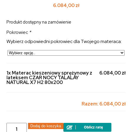
6.084,00
zł
Produkt dostępny na zamówienie
Pokrowiec
*
Wybierz odpowiedni pokrowiec dla Twojego materaca:
1x Materac kieszeniowy sprężynowy z
6.084,00 zł
lateksem CZAR NOCY TALALAY
NATURAL X7 H2 80x200
Razem:
6.084,00 zł
ilość
Dodaj do koszyka
Materac