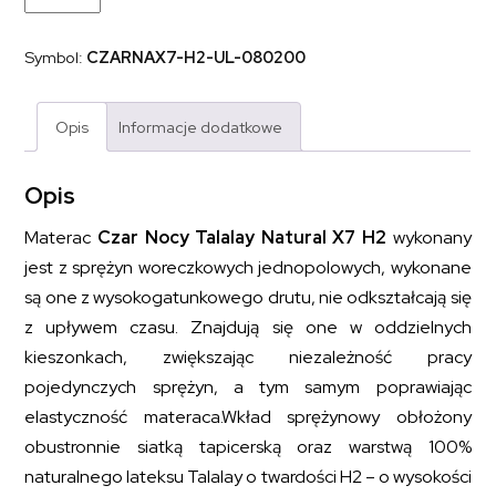
kieszeniowy
sprężynowy
z
Symbol:
CZARNAX7-H2-UL-080200
lateksem
CZAR
NOCY
TALALAY
Opis
Informacje dodatkowe
NATURAL
X7
H2
80x200
Opis
Materac
Czar Nocy Talalay Natural X7 H2
wykonany
jest z sprężyn woreczkowych jednopolowych, wykonane
są one z wysokogatunkowego drutu, nie odkształcają się
z upływem czasu. Znajdują się one w oddzielnych
kieszonkach, zwiększając niezależność pracy
pojedynczych sprężyn, a tym samym poprawiając
elastyczność materaca.Wkład sprężynowy obłożony
obustronnie siatką tapicerską oraz warstwą 100%
naturalnego lateksu Talalay o twardości H2 – o wysokości