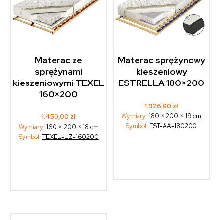
Materac ze
Materac sprężynowy
sprężynami
kieszeniowy
kieszeniowymi TEXEL
ESTRELLA 180×200
160×200
1.926,00
zł
Wymiary:
180 × 200 × 19 cm
1.450,00
zł
Symbol:
EST-AA-180200
Wymiary:
160 × 200 × 18 cm
Symbol:
TEXEL-LZ-160200