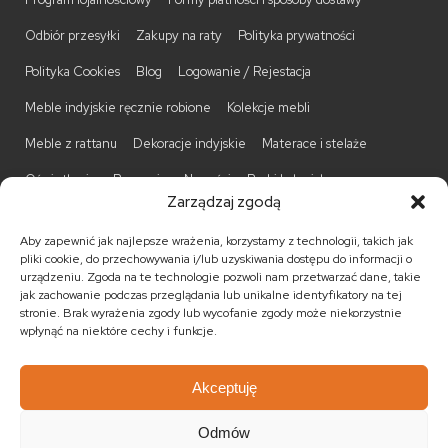
Odbiór przesyłki
Zakupy na raty
Polityka prywatności
Polityka Cookies
Blog
Logowanie / Rejestacja
Meble indyjskie ręcznie robione
Kolekcje mebli
Meble z rattanu
Dekoracje indyjskie
Materace i stelaże
Oświetlenie
Promocje
Nowości
Barki kolonialne
Zarządzaj zgodą
Biurka kolonialne
Komody kolonialne
Krzesła kolonialne
Aby zapewnić jak najlepsze wrażenia, korzystamy z technologii, takich jak
Kufry indyjskie
Ławki kolonialne
Łóżka kolonialne
pliki cookie, do przechowywania i/lub uzyskiwania dostępu do informacji o
urządzeniu. Zgoda na te technologie pozwoli nam przetwarzać dane, takie
Parawany kolonialne
Półki kolonialne
Regały kolonialne
jak zachowanie podczas przeglądania lub unikalne identyfikatory na tej
stronie. Brak wyrażenia zgody lub wycofanie zgody może niekorzystnie
Stojaki na CD
Stoliki kawowe
Stoliki nocne
wpłynąć na niektóre cechy i funkcje.
Taborety kolonialne
Witryny kolonialne
Akceptuję
Odmów
© 2026
Meble kolonialne
MEBLE ŚWIATA
. Wszystkie prawa