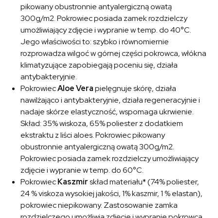
pikowany obustronnie antyalergiczną owatą
300g/m2. Pokrowiec posiada zamek rozdzielczy
umożliwiający zdjęcie i wypranie w temp. do 40°C.
Jego właściwości to: szybko i równomiernie
rozprowadza wilgoć w górnej części pokrowca, włókna
klimatyzujące zapobiegają poceniu się, działa
antybakteryjnie.
Pokrowiec
Aloe Vera
pielęgnuje skórę, działa
nawilżająco i antybakteryjnie, działa regeneracyjnie i
nadaje skórze elastyczność, wspomaga ukrwienie.
Skład: 35% wiskoza, 65% poliester z dodatkiem
ekstraktu z liści aloes. Pokrowiec pikowany
obustronnie antyalergiczną owatą 300g/m2.
Pokrowiec posiada zamek rozdzielczy umożliwiający
zdjęcie i wypranie w temp. do 60°C.
Pokrowiec
Kaszmir
skład materiału* (74% poliester,
24 % viskoza wysokiej jakości, 1% kaszmir, 1 % elastan),
pokrowiec niepikowany. Zastosowanie zamka
rozdzielczego umożliwia zdjęcie i wypranie pokrowca