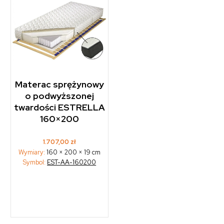
Materac sprężynowy
o podwyższonej
twardości ESTRELLA
160×200
1.707,00
zł
Wymiary:
160 × 200 × 19 cm
Symbol:
EST-AA-160200