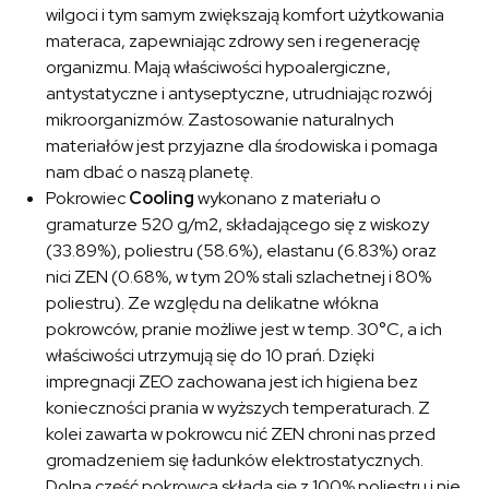
wilgoci i tym samym zwiększają komfort użytkowania
materaca, zapewniając zdrowy sen i regenerację
organizmu. Mają właściwości hypoalergiczne,
antystatyczne i antyseptyczne, utrudniając rozwój
mikroorganizmów. Zastosowanie naturalnych
materiałów jest przyjazne dla środowiska i pomaga
nam dbać o naszą planetę.
Pokrowiec
Cooling
wykonano z materiału o
gramaturze 520 g/m2, składającego się z wiskozy
(33.89%), poliestru (58.6%), elastanu (6.83%) oraz
nici ZEN (0.68%, w tym 20% stali szlachetnej i 80%
poliestru). Ze względu na delikatne włókna
pokrowców, pranie możliwe jest w temp. 30°C, a ich
właściwości utrzymują się do 10 prań. Dzięki
impregnacji ZEO zachowana jest ich higiena bez
konieczności prania w wyższych temperaturach. Z
kolei zawarta w pokrowcu nić ZEN chroni nas przed
gromadzeniem się ładunków elektrostatycznych.
Dolna część pokrowca składa się z 100% poliestru i nie