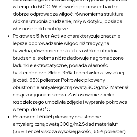
w temp. do 60°C. Właściwości: pokrowiec bardzo
dobrze odprowadza wilgoć, równomierna struktura
włókna utrudnia brudzenie, miły w dotyku, posiada
własności bakteriobójcze.
Pokrowiec
Silver Active
charakteryzuje znacznie
lepsze odprowadzanie wilgoci niż tradycyjna
bawełna, równomierna struktura włókna utrudnia
brudzenie, srebrna nić rozładowuje nagromadzone
ładunki elektrostatyczne, posiada własności
bakteriobójcze. Skład: 35% Tencel viskoza wysokiej
jakości, 65% poliester. Pokrowiec pikowany
obustronnie antyalergiczną owatą 300g/m2. Materiał
nasączony jonami srebra. Zastosowanie zamka
rozdzielczego umożliwia zdjęcie i wypranie pokrowca
w temp. do 60°C.
Pokrowiec
Tencel
pikowany obustronnie
antyalergiczną owatą 300g/m2.Skład materiału*
(35% Tencel viskoza wysokiej jakości, 65% poliester).