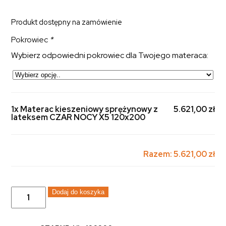
Produkt dostępny na zamówienie
Pokrowiec
*
Wybierz odpowiedni pokrowiec dla Twojego materaca:
1x Materac kieszeniowy sprężynowy z
5.621,00 zł
lateksem CZAR NOCY X5 120x200
Razem:
5.621,00 zł
ilość
Dodaj do koszyka
Materac
kieszeniowy
sprężynowy
z