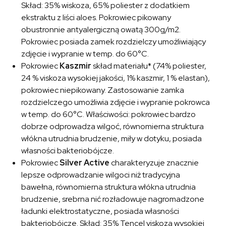
Skład: 35% wiskoza, 65% poliester z dodatkiem
ekstraktu z liści aloes. Pokrowiec pikowany
obustronnie antyalergiczną owatą 300g/m2.
Pokrowiec posiada zamek rozdzielczy umożliwiający
zdjęcie i wypranie w temp. do 60°C.
Pokrowiec
Kaszmir
skład materiału* (74% poliester,
24 % viskoza wysokiej jakości, 1% kaszmir, 1 % elastan),
pokrowiec niepikowany. Zastosowanie zamka
rozdzielczego umożliwia zdjęcie i wypranie pokrowca
w temp. do 60°C. Właściwości: pokrowiec bardzo
dobrze odprowadza wilgoć, równomierna struktura
włókna utrudnia brudzenie, miły w dotyku, posiada
własności bakteriobójcze.
Pokrowiec
Silver Active
charakteryzuje znacznie
lepsze odprowadzanie wilgoci niż tradycyjna
bawełna, równomierna struktura włókna utrudnia
brudzenie, srebrna nić rozładowuje nagromadzone
ładunki elektrostatyczne, posiada własności
bakteriobójcze. Skład: 35% Tencel viskoza wysokiej