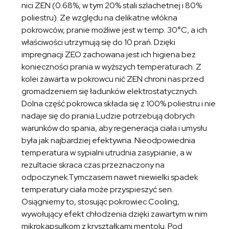
nici ZEN (0.68%, w tym 20% stali szlachetnej i 80%
poliestru). Ze względu na delikatne włókna
pokrowców, pranie możliwe jest w temp. 30°C, a ich
właściwości utrzymują się do 10 prań. Dzięki
impregnacji ZEO zachowana jest ich higiena bez
konieczności prania w wyższych temperaturach. Z
kolei zawarta w pokrowcu nić ZEN chroni nas przed
gromadzeniem się ładunków elektrostatycznych.
Dolna część pokrowca składa się z 100% poliestru i nie
nadaje się do prania.Ludzie potrzebują dobrych
warunków do spania, aby regeneracja ciała i umysłu
była jak najbardziej efektywna. Nieodpowiednia
temperatura w sypialni utrudnia zasypianie, a w
rezultacie skraca czas przeznaczony na
odpoczynek.Tymczasem nawet niewielki spadek
temperatury ciała może przyspieszyć sen.
Osiągniemy to, stosując pokrowiec Cooling,
wywołujący efekt chłodzenia dzięki zawartym w nim
mikrokapsułkom z kryształkami mentolu. Pod