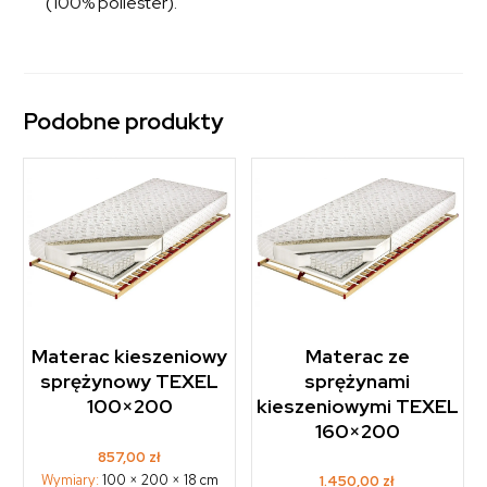
(100% poliester).
Podobne produkty
Materac kieszeniowy
Materac ze
sprężynowy TEXEL
sprężynami
100×200
kieszeniowymi TEXEL
160×200
857,00
zł
Wymiary:
100 × 200 × 18 cm
1.450,00
zł