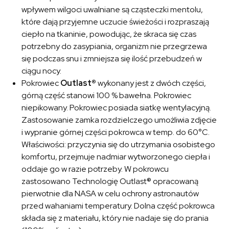
wpływem wilgoci uwalniane są cząsteczki mentolu,
które dają przyjemne uczucie świeżości i rozpraszają
ciepło na tkaninie, powodując, że skraca się czas
potrzebny do zasypiania, organizm nie przegrzewa
się podczas snu i zmniejsza się ilość przebudzeń w
ciągu nocy.
Pokrowiec
Outlast®
wykonany jest z dwóch części,
górną część stanowi 100 % bawełna. Pokrowiec
niepikowany. Pokrowiec posiada siatkę wentylacyjną.
Zastosowanie zamka rozdzielczego umożliwia zdjęcie
i wypranie górnej części pokrowca w temp. do 60°C.
Właściwości: przyczynia się do utrzymania osobistego
komfortu, przejmuje nadmiar wytworzonego ciepła i
oddaje go w razie potrzeby. W pokrowcu
zastosowano Technologię Outlast® opracowaną
pierwotnie dla NASA w celu ochrony astronautów
przed wahaniami temperatury. Dolna część pokrowca
składa się z materiału, który nie nadaje się do prania