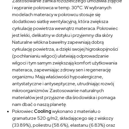
Zastosowanie zamka rozdzielczego umożliwia zdjęcie
i wypranie pokrowca w temp. 30°C. W wybranych
modelach materacy w pokrowcu stosuje się
dodatkowo siatkę wentylacyjną, która zwiększa
cyrkulację powietrza wewnątrz materaca. Pokrowiec
jest lekki, delikatny w dotyku i przyjemny dla skóry.
Naturalne włókna bawełny zapewniają dobrą
cyrkulację powietrza, a dzięki swojej higroskopijności
(pochłanianiu wilgoci) ułatwiają odprowadzanie
wilgoci i tym samym zwiększają komfort użytkowania
materaca, zapewniając zdrowy sen i regenerację
organizmu. Mają właściwości hypoalergiczne,
antystatyczne i antyseptyczne, utrudniając rozwój
mikroorganizmów. Zastosowanie naturalnych
materiałów jest przyjazne dla środowiska i pomaga
nam dbać o naszą planetę.
Pokrowiec
Cooling
wykonano z materiału o
gramaturze 520 g/m2, składającego się z wiskozy
(33.89%), poliestru (58.6%), elastanu (6.83%) oraz