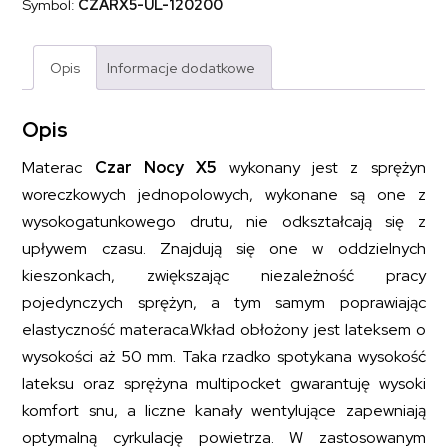
Symbol:
CZARX5-UL-120200
lateksem
CZAR
NOCY
X5
Opis
Informacje dodatkowe
120x200
Opis
Materac
Czar Nocy X5
wykonany jest z sprężyn
woreczkowych jednopolowych, wykonane są one z
wysokogatunkowego drutu, nie odkształcają się z
upływem czasu. Znajdują się one w oddzielnych
kieszonkach, zwiększając niezależność pracy
pojedynczych sprężyn, a tym samym poprawiając
elastyczność materaca.Wkład obłożony jest lateksem o
wysokości aż 50 mm. Taka rzadko spotykana wysokość
lateksu oraz sprężyna multipocket gwarantuję wysoki
komfort snu, a liczne kanały wentylujące zapewniają
optymalną cyrkulację powietrza. W zastosowanym