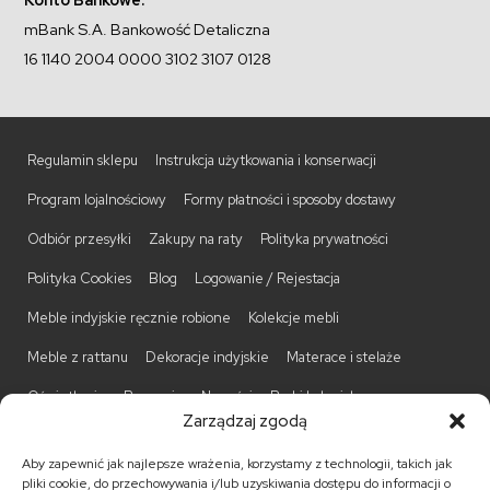
mBank S.A. Bankowość Detaliczna
16 1140 2004 0000 3102 3107 0128
Regulamin sklepu
Instrukcja użytkowania i konserwacji
Program lojalnościowy
Formy płatności i sposoby dostawy
Odbiór przesyłki
Zakupy na raty
Polityka prywatności
Polityka Cookies
Blog
Logowanie / Rejestacja
Meble indyjskie ręcznie robione
Kolekcje mebli
Meble z rattanu
Dekoracje indyjskie
Materace i stelaże
Oświetlenie
Promocje
Nowości
Barki kolonialne
Zarządzaj zgodą
Biurka kolonialne
Komody kolonialne
Krzesła kolonialne
Aby zapewnić jak najlepsze wrażenia, korzystamy z technologii, takich jak
Kufry indyjskie
Ławki kolonialne
Łóżka kolonialne
pliki cookie, do przechowywania i/lub uzyskiwania dostępu do informacji o