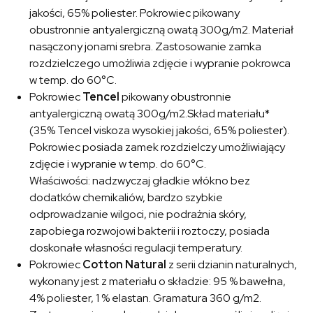
jakości, 65% poliester. Pokrowiec pikowany
obustronnie antyalergiczną owatą 300g/m2. Materiał
nasączony jonami srebra. Zastosowanie zamka
rozdzielczego umożliwia zdjęcie i wypranie pokrowca
w temp. do 60°C.
Pokrowiec
Tencel
pikowany obustronnie
antyalergiczną owatą 300g/m2.Skład materiału*
(35% Tencel viskoza wysokiej jakości, 65% poliester).
Pokrowiec posiada zamek rozdzielczy umożliwiający
zdjęcie i wypranie w temp. do 60°C.
Właściwości: nadzwyczaj gładkie włókno bez
dodatków chemikaliów, bardzo szybkie
odprowadzanie wilgoci, nie podrażnia skóry,
zapobiega rozwojowi bakterii i roztoczy, posiada
doskonałe własności regulacji temperatury.
Pokrowiec
Cotton Natural
z serii dzianin naturalnych,
wykonany jest z materiału o składzie: 95 % bawełna,
4% poliester, 1 % elastan. Gramatura 360 g/m2.