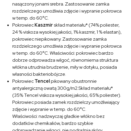
nasączony jonami srebra. Zastosowanie zamka
rozdzielczego umożliwia zdjęcie i wypranie pokrowca
w temp. do 60°C.
Pokrowiec
Kaszmir
skład materiału* (74% poliester,
24 % viskoza wysokiej jakości, 1% kaszmir, 1 % elastan),
pokrowiec niepikowany. Zastosowanie zamka
rozdzielczego umożliwia zdjęcie i wypranie pokrowca
w temp. do 60°C. Właściwości: pokrowiec bardzo
dobrze odprowadza wilgoć, równomierna struktura
włókna utrudnia brudzenie, miły w dotyku, posiada
własności bakteriobójcze.
Pokrowiec
Tencel
pikowany obustronnie
antyalergiczną owatą 300g/m2.Skład materiału*
(35% Tencel viskoza wysokiej jakości, 65% poliester).
Pokrowiec posiada zamek rozdzielczy umożliwiający
zdjęcie i wypranie w temp. do 60°C.
Właściwości: nadzwyczaj gładkie włókno bez
dodatków chemikaliów, bardzo szybkie
odprowadzanie wilgoci, nie podrażnia skóry,