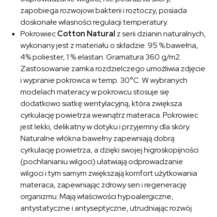
zapobiega rozwojowi bakterii i roztoczy, posiada
doskonałe własności regulacji temperatury.
Pokrowiec
Cotton Natural
z serii dzianin naturalnych,
wykonany jest z materiału o składzie: 95 % bawełna,
4% poliester, 1 % elastan. Gramatura 360 g/m2.
Zastosowanie zamka rozdzielczego umożliwia zdjęcie
i wypranie pokrowca w temp. 30°C. W wybranych
modelach materacy w pokrowcu stosuje się
dodatkowo siatkę wentylacyjną, która zwiększa
cyrkulację powietrza wewnątrz materaca. Pokrowiec
jest lekki, delikatny w dotyku i przyjemny dla skóry.
Naturalne włókna bawełny zapewniają dobrą
cyrkulację powietrza, a dzięki swojej higroskopijności
(pochłanianiu wilgoci) ułatwiają odprowadzanie
wilgoci i tym samym zwiększają komfort użytkowania
materaca, zapewniając zdrowy sen i regenerację
organizmu. Mają właściwości hypoalergiczne,
antystatyczne i antyseptyczne, utrudniając rozwój