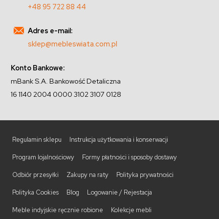
+48 95 722 88 44
Adres e-mail:
sklep@mebleswiata.com.pl
Konto Bankowe:
mBank S.A. Bankowość Detaliczna
16 1140 2004 0000 3102 3107 0128
Regulamin sklepu
Instrukcja użytkowania i konserwacji
Program lojalnościowy
Formy płatności i sposoby dostawy
Odbiór przesyłki
Zakupy na raty
Polityka prywatności
Polityka Cookies
Blog
Logowanie / Rejestacja
Meble indyjskie ręcznie robione
Kolekcje mebli