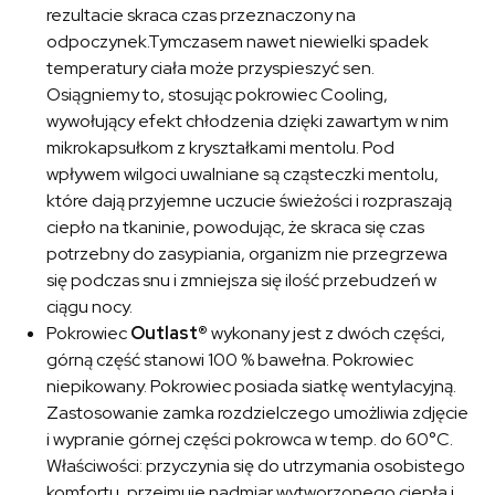
rezultacie skraca czas przeznaczony na
odpoczynek.Tymczasem nawet niewielki spadek
temperatury ciała może przyspieszyć sen.
Osiągniemy to, stosując pokrowiec Cooling,
wywołujący efekt chłodzenia dzięki zawartym w nim
mikrokapsułkom z kryształkami mentolu. Pod
wpływem wilgoci uwalniane są cząsteczki mentolu,
które dają przyjemne uczucie świeżości i rozpraszają
ciepło na tkaninie, powodując, że skraca się czas
potrzebny do zasypiania, organizm nie przegrzewa
się podczas snu i zmniejsza się ilość przebudzeń w
ciągu nocy.
Pokrowiec
Outlast®
wykonany jest z dwóch części,
górną część stanowi 100 % bawełna. Pokrowiec
niepikowany. Pokrowiec posiada siatkę wentylacyjną.
Zastosowanie zamka rozdzielczego umożliwia zdjęcie
i wypranie górnej części pokrowca w temp. do 60°C.
Właściwości: przyczynia się do utrzymania osobistego
komfortu, przejmuje nadmiar wytworzonego ciepła i