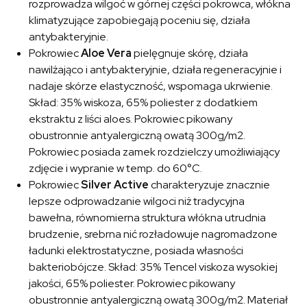
rozprowadza wilgoć w górnej części pokrowca, włókna
klimatyzujące zapobiegają poceniu się, działa
antybakteryjnie.
Pokrowiec
Aloe Vera
pielęgnuje skórę, działa
nawilżająco i antybakteryjnie, działa regeneracyjnie i
nadaje skórze elastyczność, wspomaga ukrwienie.
Skład: 35% wiskoza, 65% poliester z dodatkiem
ekstraktu z liści aloes. Pokrowiec pikowany
obustronnie antyalergiczną owatą 300g/m2.
Pokrowiec posiada zamek rozdzielczy umożliwiający
zdjęcie i wypranie w temp. do 60°C.
Pokrowiec
Silver Active
charakteryzuje znacznie
lepsze odprowadzanie wilgoci niż tradycyjna
bawełna, równomierna struktura włókna utrudnia
brudzenie, srebrna nić rozładowuje nagromadzone
ładunki elektrostatyczne, posiada własności
bakteriobójcze. Skład: 35% Tencel viskoza wysokiej
jakości, 65% poliester. Pokrowiec pikowany
obustronnie antyalergiczną owatą 300g/m2. Materiał