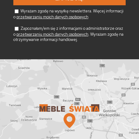
Wyrażam zgodę na wysyłkę newslettera. Więcej informacji
o
przetwarzaniu moich danych osobowych
Zapoznałam/em się z informacjami o administratorze oraz
o
przetwarzaniu moich danych osobowych
. Wyrażam zgodę na
otrzymywanie informacji handlowej.