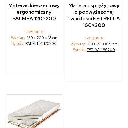
Materac kieszeniowy
Materac sprężynowy
ergonomiczny
o podwyższonej
PALMEA 120×200
twardości ESTRELLA
160×200
1.279,00
zł
Wymiary:
120 × 200 × 18 cm
1.707,00
zł
Symbol:
PALM-LZ-120200
Wymiary:
160 × 200 × 19 cm
Symbol:
EST-AA-160200