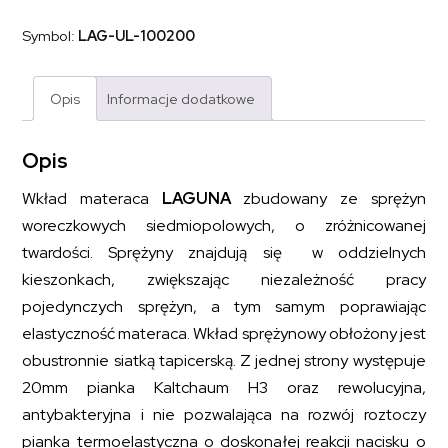
sprężynowy
z
Symbol:
LAG-UL-100200
pianką
Kaltschaum
LAGUNA
100x200
Opis
Informacje dodatkowe
Opis
Wkład materaca
LAGUNA
zbudowany ze sprężyn
woreczkowych siedmiopolowych, o zróżnicowanej
twardości. Sprężyny znajdują się w oddzielnych
kieszonkach, zwiększając niezależność pracy
pojedynczych sprężyn, a tym samym poprawiając
elastyczność materaca. Wkład sprężynowy obłożony jest
obustronnie siatką tapicerską. Z jednej strony występuje
20mm pianka Kaltchaum H3 oraz rewolucyjna,
antybakteryjna i nie pozwalająca na rozwój roztoczy
pianka termoelastyczna o doskonałej reakcji nacisku o