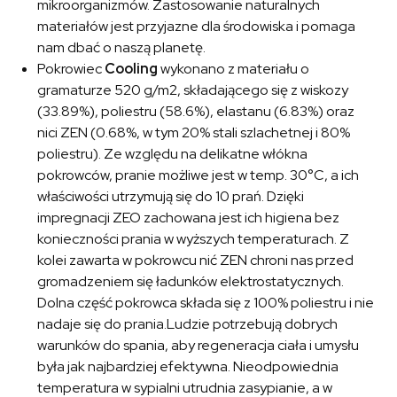
mikroorganizmów. Zastosowanie naturalnych
materiałów jest przyjazne dla środowiska i pomaga
nam dbać o naszą planetę.
Pokrowiec
Cooling
wykonano z materiału o
gramaturze 520 g/m2, składającego się z wiskozy
(33.89%), poliestru (58.6%), elastanu (6.83%) oraz
nici ZEN (0.68%, w tym 20% stali szlachetnej i 80%
poliestru). Ze względu na delikatne włókna
pokrowców, pranie możliwe jest w temp. 30°C, a ich
właściwości utrzymują się do 10 prań. Dzięki
impregnacji ZEO zachowana jest ich higiena bez
konieczności prania w wyższych temperaturach. Z
kolei zawarta w pokrowcu nić ZEN chroni nas przed
gromadzeniem się ładunków elektrostatycznych.
Dolna część pokrowca składa się z 100% poliestru i nie
nadaje się do prania.Ludzie potrzebują dobrych
warunków do spania, aby regeneracja ciała i umysłu
była jak najbardziej efektywna. Nieodpowiednia
temperatura w sypialni utrudnia zasypianie, a w