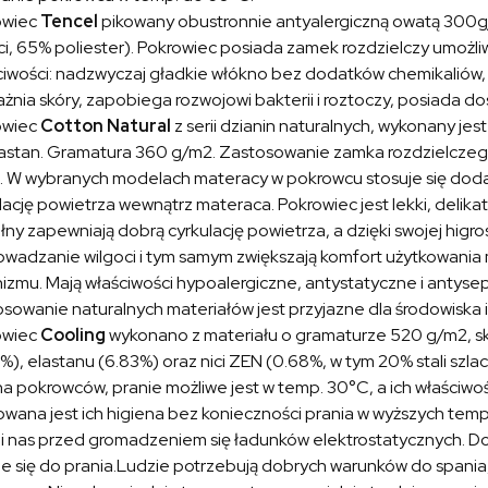
owiec
Tencel
pikowany obustronnie antyalergiczną owatą 300g/
ci, 65% poliester). Pokrowiec posiada zamek rozdzielczy umożliw
iwości: nadzwyczaj gładkie włókno bez dodatków chemikaliów, 
żnia skóry, zapobiega rozwojowi bakterii i roztoczy, posiada do
owiec
Cotton Natural
z serii dzianin naturalnych, wykonany jes
lastan. Gramatura 360 g/m2. Zastosowanie zamka rozdzielczego
 W wybranych modelach materacy w pokrowcu stosuje się dodat
lację powietrza wewnątrz materaca. Pokrowiec jest lekki, delika
ny zapewniają dobrą cyrkulację powietrza, a dzięki swojej higros
wadzanie wilgoci i tym samym zwiększają komfort użytkowania 
izmu. Mają właściwości hypoalergiczne, antystatyczne i antyse
sowanie naturalnych materiałów jest przyjazne dla środowiska
owiec
Cooling
wykonano z materiału o gramaturze 520 g/m2, skł
%), elastanu (6.83%) oraz nici ZEN (0.68%, w tym 20% stali szla
a pokrowców, pranie możliwe jest w temp. 30°C, a ich właściwośc
wana jest ich higiena bez konieczności prania w wyższych temp
i nas przed gromadzeniem się ładunków elektrostatycznych. Doln
e się do prania.Ludzie potrzebują dobrych warunków do spania, a