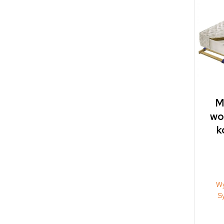
M
wo
k
Wy
S