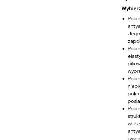
Wybierz
Pokr
antya
Jego 
zapob
Pokr
elast
pikow
wypra
Pokr
niepi
pokro
posia
Pokr
struk
własn
antya
i wyp