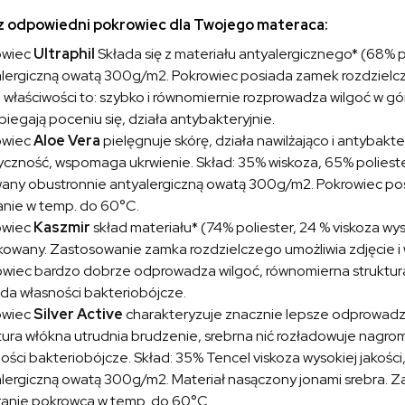
 odpowiedni pokrowiec dla Twojego materaca:
owiec
Ultraphil
Składa się z materiału antyalergicznego* (68% 
lergiczną owatą 300g/m2. Pokrowiec posiada zamek rozdzielczy
właściwości to: szybko i równomiernie rozprowadza wilgoć w gó
iegają poceniu się, działa antybakteryjnie.
owiec
Aloe Vera
pielęgnuje skórę, działa nawilżająco i antybakte
yczność, wspomaga ukrwienie. Skład: 35% wiskoza, 65% poliester
any obustronnie antyalergiczną owatą 300g/m2. Pokrowiec posi
nie w temp. do 60°C.
owiec
Kaszmir
skład materiału* (74% poliester, 24 % viskoza wyso
kowany. Zastosowanie zamka rozdzielczego umożliwia zdjęcie i
wiec bardzo dobrze odprowadza wilgoć, równomierna struktura 
da własności bakteriobójcze.
owiec
Silver Active
charakteryzuje znacznie lepsze odprowadza
tura włókna utrudnia brudzenie, srebrna nić rozładowuje nagr
ości bakteriobójcze. Skład: 35% Tencel viskoza wysokiej jakośc
lergiczną owatą 300g/m2. Materiał nasączony jonami srebra. Z
ranie pokrowca w temp. do 60°C.