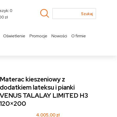
szyk: 0
00
zł
Oświetlenie
Promocje
Nowości
O firmie
Materac kieszeniowy z
dodatkiem lateksu i pianki
VENUS TALALAY LIMITED H3
120×200
4.005,00
zł