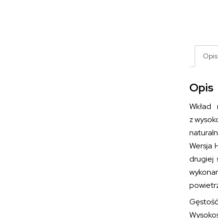
Opis
Opis
Wkład 
z wysok
naturaln
Wersja 
drugiej
wykonan
powietrz
Gęstość
Wysokoś