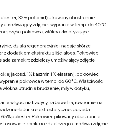
poliester, 32% poliamid) pikowany obustronnie
 umożliwiający zdjęcie i wypranie w temp. do 40°C.
rnej części pokrowca, włókna klimatyzujące
ryjnie, działa regeneracyjnie i nadaje skórze
 z dodatkiem ekstraktu z liści aloes. Pokrowiec
ada zamek rozdzielczy umożliwiający zdjęcie i
kiej jakości, 1% kaszmir, 1 % elastan), pokrowiec
 wypranie pokrowca w temp. do 60°C. Właściwości:
włókna utrudnia brudzenie, miły w dotyku,
nie wilgoci niż tradycyjna bawełna, równomierna
omadzone ładunki elektrostatyczne, posiada
i, 65% poliester. Pokrowiec pikowany obustronnie
astosowanie zamka rozdzielczego umożliwia zdjęcie