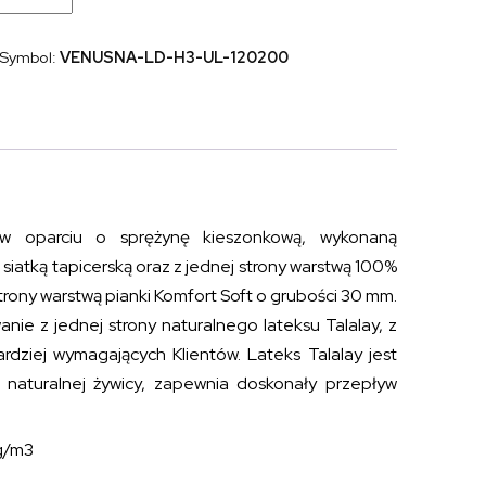
kieszeniowy
z
dodatkiem
Symbol:
VENUSNA-LD-H3-UL-120200
lateksu
i
pianki
VENUS
TALALAY
LIMITED
H3
120x200
 oparciu o sprężynę kieszonkową, wykonaną
atką tapicerską oraz z jednej strony warstwą 100%
strony warstwą pianki Komfort Soft o grubości 30 mm.
e z jednej strony naturalnego lateksu Talalay, z
ardziej wymagających Klientów. Lateks Talalay jest
 naturalnej żywicy, zapewnia doskonały przepływ
kg/m3