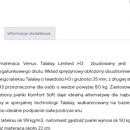
Informacje dodatkowe
materaca Venus Talalay Limited H3 zbudowany jest w
ogatunkowego drutu. Wkład sprężynowy obłożony obustronnie si
ego lateksu Talalay o twardości H3 i grubości 35 mm, z drugiej 
H3 przeznaczona dla osób o wadze powyżej 80 kg. Zastosowani
 strony pianki Komfort Soft daje idealną alternatywę dla najb
y w specjalnej technologii Talalay, wulkanizowany na bazie
a i idealne podparcie ciała podczas snu.
 lateksu ok 99 kg/m3, natomiast gęstość pianki wynosi ok 50 
ć materaca około 22 cm.