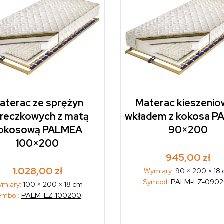
aterac ze sprężyn
Materac kieszenio
reczkowych z matą
wkładem z kokosa 
okosową PALMEA
90×200
100×200
945,00
zł
1.028,00
zł
Wymiary:
90 × 200 × 18
Symbol:
PALM-LZ-090
miary:
100 × 200 × 18 cm
ymbol:
PALM-LZ-100200