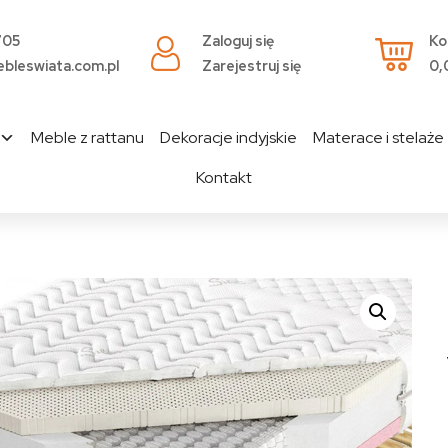
705
Zaloguj się
Ko
bleswiata.com.pl
Zarejestruj się
0,
Meble z rattanu
Dekoracje indyjskie
Materace i stelaże
Kontakt