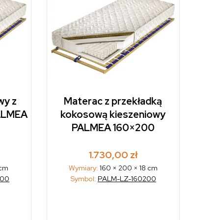
wy z
Materac z przekładką
PALMEA
kokosową kieszeniowy
PALMEA 160×200
1.730,00
zł
 cm
Wymiary:
160 × 200 × 18 cm
200
Symbol:
PALM-LZ-160200