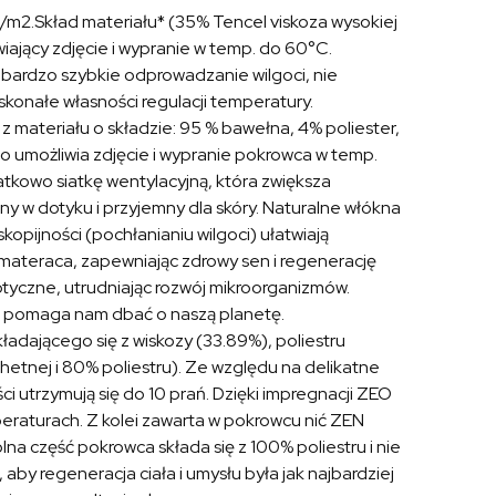
m2.Skład materiału* (35% Tencel viskoza wysokiej
iający zdjęcie i wypranie w temp. do 60°C.
bardzo szybkie odprowadzanie wilgoci, nie
skonałe własności regulacji temperatury.
t z materiału o składzie: 95 % bawełna, 4% poliester,
 umożliwia zdjęcie i wypranie pokrowca w temp.
kowo siatkę wentylacyjną, która zwiększa
tny w dotyku i przyjemny dla skóry. Naturalne włókna
kopijności (pochłanianiu wilgoci) ułatwiają
materaca, zapewniając zdrowy sen i regenerację
ptyczne, utrudniając rozwój mikroorganizmów.
 i pomaga nam dbać o naszą planetę.
adającego się z wiskozy (33.89%), poliestru
chetnej i 80% poliestru). Ze względu na delikatne
i utrzymują się do 10 prań. Dzięki impregnacji ZEO
eraturach. Z kolei zawarta w pokrowcu nić ZEN
a część pokrowca składa się z 100% poliestru i nie
by regeneracja ciała i umysłu była jak najbardziej