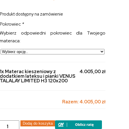
Produkt dostępny na zamówienie
Pokrowiec
*
Wybierz odpowiedni pokrowiec dla Twojego
materaca:
1x Materac kieszeniowy z
4.005,00 zł
dodatkiem lateksu i pianki VENUS
TALALAY LIMITED H3 120x200
Razem:
4.005,00 zł
ilość
Dodaj do koszyka
Materac