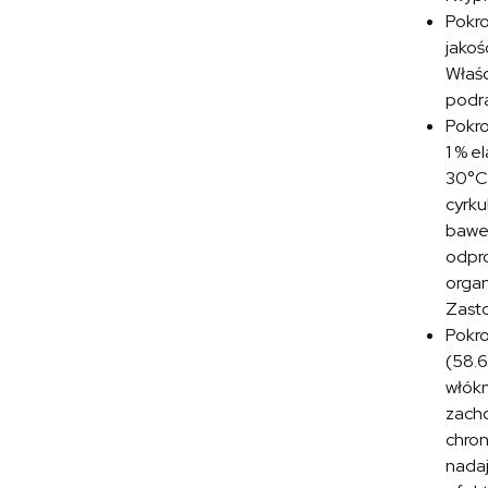
Pokr
jakoś
Właśc
podra
Pokr
1 % e
30°C.
cyrku
baweł
odpro
organ
Zasto
Pokr
(58.6
włókn
zacho
chron
nadaj