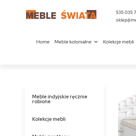
535 035 
sklep@me
Home
Meble kolonialne
Kolekcje mebli
Meble indyjskie ręcznie
robione
Kolekcje mebli