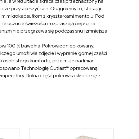
ie, a w rezultacie skraca czas przeznaczony na
że przyspieszyć sen. Osiągniemy to, stosując
nim mikrokapsułkom z kryształkami mentolu. Pod
e uczucie świeżości i rozpraszają ciepło na
ganizm nie przegrzewa się podczas snu i zmniejsza
owi 100 % bawełna. Pokrowiec niepikowany.
czego umożliwia zdjęcie i wypranie górnej części
ia osobistego komfortu, przejmuje nadmiar
stosowano Technologię Outlast® opracowaną
mperatury. Dolna część pokrowca składa się z