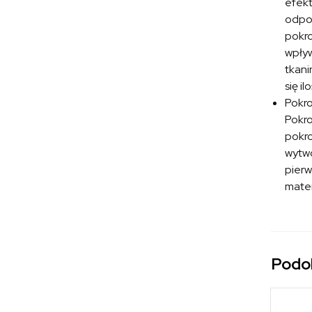
efekt
odpoc
pokro
wpływ
tkani
się i
Pokr
Pokro
pokro
wytwo
pierw
mater
Podo