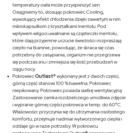
temperatury ciała może przyspieszyć sen.
Osiągniemy to, stosując pokrowiec Cooling,
wywołujący efekt chłodzenia dzięki zawartym w nim
mikrokapsułkom z kryształkami mentolu. Pod
wpływem wilgoci uwalniane są cząsteczki mentolu,
które dają przyjemne uczucie świeżości i rozpraszają
ciepło na tkaninie, powodując, że skraca się czas
potrzebny do zasypiania, organizm nie przegrzewa
się podczas snu i zmniejsza się ilość przebudzeń w
ciągu nocy.
Pokrowiec
Outlast®
wykonany jest z dwóch części,
górną część stanowi 100 % bawełna. Pokrowiec
niepikowany. Pokrowiec posiada siatkę wentylacyjną.
Zastosowanie zamka rozdzielczego umożliwia zdjęcie
i wypranie górnej części pokrowca w temp. do 60°C.
Właściwości: przyczynia się do utrzymania osobistego
komfortu, przejmuje nadmiar wytworzonego ciepła i
oddaje go w razie potrzeby. W pokrowcu