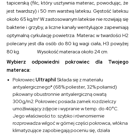
tapicerską (filc, który usztywnia materac, powodując, że
jest twardszy) i 50 mm warstwą lateksu. Gęstość lateksu
około 65 kg/m³ W zastosowanym lateksie nie rozwijają się
bakterie i grzyby, a liczne kanały wentylujące zapewniają
optymalną cyrkulację powietrza. Materac w twardości H2
polecany jest dla osób do 80 kg wagi ciała, H3 powyżej
80 kg. Wysokość materaca około 24 cm.
Wybierz odpowiedni pokrowiec dla Twojego
materaca:
Pokrowiec
Ultraphil
Składa się z materiału
antyalergicznego* (68% poliester, 32% poliamid)
pikowany obustronnie antyalergiczną owatą
300g/m2. Pokrowiec posiada zamek rozdzielczy
umożliwiający zdjęcie i wypranie w temp. do 40°C.
Jego właściwości to: szybko i równomiernie
rozprowadza wilgoć w górnej części pokrowca, włókna
klimatyzujące zapobiegają poceniu się, działa