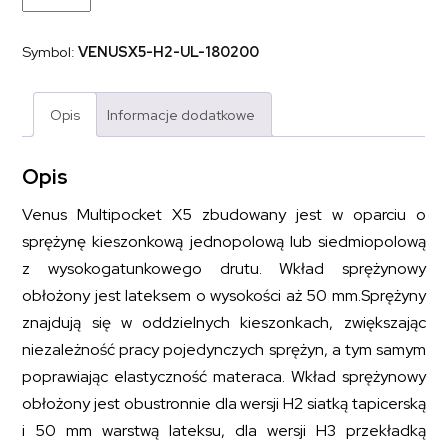
kieszeniowy
z
dodatkiem
Symbol:
VENUSX5-H2-UL-180200
lateksu
VENUS
MULTI
POCKET
Opis
Informacje dodatkowe
X5
180x200
Opis
Venus Multipocket X5 zbudowany jest w oparciu o
sprężynę kieszonkową jednopolową lub siedmiopolową
z wysokogatunkowego drutu. Wkład sprężynowy
obłożony jest lateksem o wysokości aż 50 mm.Sprężyny
znajdują się w oddzielnych kieszonkach, zwiększając
niezależność pracy pojedynczych sprężyn, a tym samym
poprawiając elastyczność materaca. Wkład sprężynowy
obłożony jest obustronnie dla wersji H2 siatką tapicerską
i 50 mm warstwą lateksu, dla wersji H3 przekładką