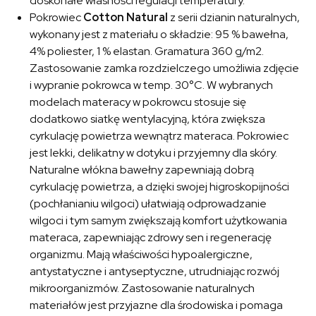
doskonałe własności regulacji temperatury.
Pokrowiec
Cotton Natural
z serii dzianin naturalnych,
wykonany jest z materiału o składzie: 95 % bawełna,
4% poliester, 1 % elastan. Gramatura 360 g/m2.
Zastosowanie zamka rozdzielczego umożliwia zdjęcie
i wypranie pokrowca w temp. 30°C. W wybranych
modelach materacy w pokrowcu stosuje się
dodatkowo siatkę wentylacyjną, która zwiększa
cyrkulację powietrza wewnątrz materaca. Pokrowiec
jest lekki, delikatny w dotyku i przyjemny dla skóry.
Naturalne włókna bawełny zapewniają dobrą
cyrkulację powietrza, a dzięki swojej higroskopijności
(pochłanianiu wilgoci) ułatwiają odprowadzanie
wilgoci i tym samym zwiększają komfort użytkowania
materaca, zapewniając zdrowy sen i regenerację
organizmu. Mają właściwości hypoalergiczne,
antystatyczne i antyseptyczne, utrudniając rozwój
mikroorganizmów. Zastosowanie naturalnych
materiałów jest przyjazne dla środowiska i pomaga