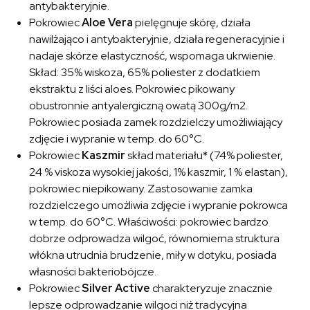
antybakteryjnie.
Pokrowiec
Aloe Vera
pielęgnuje skórę, działa
nawilżająco i antybakteryjnie, działa regeneracyjnie i
nadaje skórze elastyczność, wspomaga ukrwienie.
Skład: 35% wiskoza, 65% poliester z dodatkiem
ekstraktu z liści aloes. Pokrowiec pikowany
obustronnie antyalergiczną owatą 300g/m2.
Pokrowiec posiada zamek rozdzielczy umożliwiający
zdjęcie i wypranie w temp. do 60°C.
Pokrowiec
Kaszmir
skład materiału* (74% poliester,
24 % viskoza wysokiej jakości, 1% kaszmir, 1 % elastan),
pokrowiec niepikowany. Zastosowanie zamka
rozdzielczego umożliwia zdjęcie i wypranie pokrowca
w temp. do 60°C. Właściwości: pokrowiec bardzo
dobrze odprowadza wilgoć, równomierna struktura
włókna utrudnia brudzenie, miły w dotyku, posiada
własności bakteriobójcze.
Pokrowiec
Silver Active
charakteryzuje znacznie
lepsze odprowadzanie wilgoci niż tradycyjna