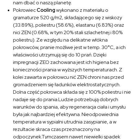
nam dbać o naszą planetę.
Pokrowiec
Cooling
wykonano z materiału o
gramaturze 520 g/m2, składającego się z wiskozy
(33.89%), poliestru (58.6%), elastanu (6.83%) oraz
nici ZEN (0.68%, w tym 20% stali szlachetnej i 80%
poliestru). Ze względu na delikatne włókna
pokrowców, pranie możliwe jest w temp. 30°C, a ich
właściwości utrzymują się do 10 prań. Dzięki
impregnacji ZEO zachowana jest ich higiena bez
konieczności prania w wyższych temperaturach. Z
kolei zawarta w pokrowcu nić ZEN chroni nas przed
gromadzeniem się ładunków elektrostatycznych.
Dolna część pokrowca składa się z 100% poliestru i nie
nadaje się do prania.Ludzie potrzebują dobrych
warunków do spania, aby regeneracja ciała i umysłu
była jak najbardziej efektywna. Nieodpowiednia
temperatura w sypialni utrudnia zasypianie, a w
rezultacie skraca czas przeznaczony na
odpoczynek.Tymczasem nawet niewielki spadek