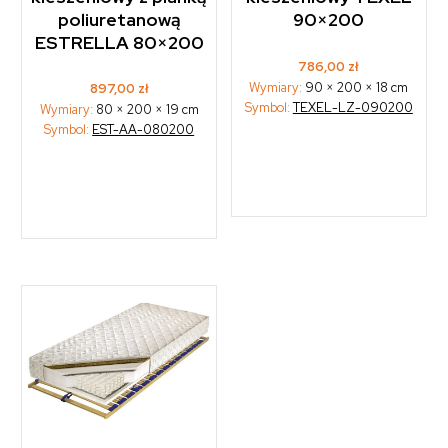
poliuretanową
90×200
ESTRELLA 80×200
786,00
zł
Wymiary:
90 × 200 × 18 cm
897,00
zł
Symbol:
TEXEL-LZ-090200
Wymiary:
80 × 200 × 19 cm
Symbol:
EST-AA-080200