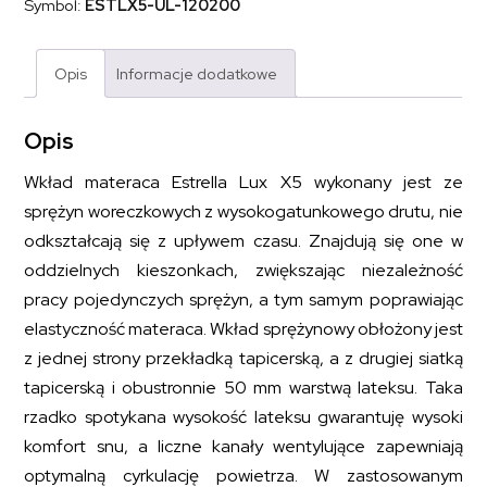
Symbol:
ESTLX5-UL-120200
ESTRELLA
LUX
X5
120x200
Opis
Informacje dodatkowe
Opis
Wkład materaca Estrella Lux X5 wykonany jest ze
sprężyn woreczkowych z wysokogatunkowego drutu, nie
odkształcają się z upływem czasu. Znajdują się one w
oddzielnych kieszonkach, zwiększając niezależność
pracy pojedynczych sprężyn, a tym samym poprawiając
elastyczność materaca. Wkład sprężynowy obłożony jest
z jednej strony przekładką tapicerską, a z drugiej siatką
tapicerską i obustronnie 50 mm warstwą lateksu. Taka
rzadko spotykana wysokość lateksu gwarantuję wysoki
komfort snu, a liczne kanały wentylujące zapewniają
optymalną cyrkulację powietrza. W zastosowanym