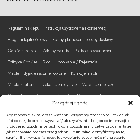
Regulamin sklepu
Instrukcja użytkowania i konserwacji
Program lojalnościowy
Formy płatności i sposoby dostawy
Odbiór przesyłki
Zakupy na raty
Polityka prywatności
Polityka Cookies
Blog
Logowanie / Rejestacja
Meble indyjskie ręcznie robione
Kolekcje mebli
Meble z rattanu
Dekoracje indyjskie
Materace i stelaże
Oświetlenie
Promocje
Nowości
Barki kolonialne
Zarządzaj zgodą
Biurka kolonialne
Komody kolonialne
Krzesła kolonialne
Aby zapewnić jak najlepsze wrażenia, korzystamy z technologii, takich jak
Kufry indyjskie
Ławki kolonialne
Łóżka kolonialne
pliki cookie, do przechowywania i/lub uzyskiwania dostępu do informacji o
urządzeniu. Zgoda na te technologie pozwoli nam przetwarzać dane, takie
Parawany kolonialne
Półki kolonialne
Regały kolonialne
jak zachowanie podczas przeglądania lub unikalne identyfikatory na tej
stronie. Brak wyrażenia zgody lub wycofanie zgody może niekorzystnie