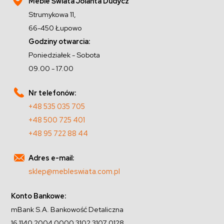
Meble Świata Jolanta Dudycz
Strumykowa 11,
66-450 Łupowo
Godziny otwarcia:
Poniedziałek - Sobota
09.00 - 17.00
Nr telefonów:
+48 535 035 705
+48 500 725 401
+48 95 722 88 44
Adres e-mail:
sklep@mebleswiata.com.pl
Konto Bankowe:
mBank S.A. Bankowość Detaliczna
16 1140 2004 0000 3102 3107 0128