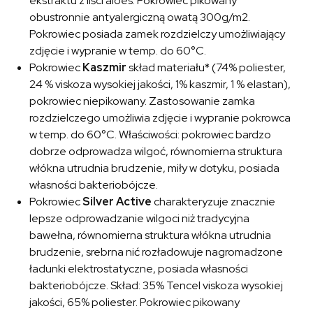
ekstraktu z liści aloes. Pokrowiec pikowany
obustronnie antyalergiczną owatą 300g/m2.
Pokrowiec posiada zamek rozdzielczy umożliwiający
zdjęcie i wypranie w temp. do 60°C.
Pokrowiec
Kaszmir
skład materiału* (74% poliester,
24 % viskoza wysokiej jakości, 1% kaszmir, 1 % elastan),
pokrowiec niepikowany. Zastosowanie zamka
rozdzielczego umożliwia zdjęcie i wypranie pokrowca
w temp. do 60°C. Właściwości: pokrowiec bardzo
dobrze odprowadza wilgoć, równomierna struktura
włókna utrudnia brudzenie, miły w dotyku, posiada
własności bakteriobójcze.
Pokrowiec
Silver Active
charakteryzuje znacznie
lepsze odprowadzanie wilgoci niż tradycyjna
bawełna, równomierna struktura włókna utrudnia
brudzenie, srebrna nić rozładowuje nagromadzone
ładunki elektrostatyczne, posiada własności
bakteriobójcze. Skład: 35% Tencel viskoza wysokiej
jakości, 65% poliester. Pokrowiec pikowany