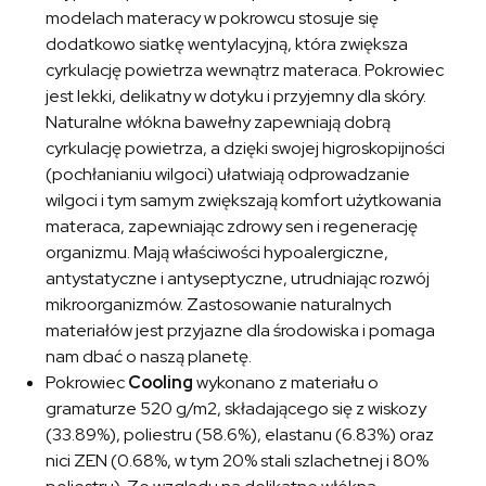
modelach materacy w pokrowcu stosuje się
dodatkowo siatkę wentylacyjną, która zwiększa
cyrkulację powietrza wewnątrz materaca. Pokrowiec
jest lekki, delikatny w dotyku i przyjemny dla skóry.
Naturalne włókna bawełny zapewniają dobrą
cyrkulację powietrza, a dzięki swojej higroskopijności
(pochłanianiu wilgoci) ułatwiają odprowadzanie
wilgoci i tym samym zwiększają komfort użytkowania
materaca, zapewniając zdrowy sen i regenerację
organizmu. Mają właściwości hypoalergiczne,
antystatyczne i antyseptyczne, utrudniając rozwój
mikroorganizmów. Zastosowanie naturalnych
materiałów jest przyjazne dla środowiska i pomaga
nam dbać o naszą planetę.
Pokrowiec
Cooling
wykonano z materiału o
gramaturze 520 g/m2, składającego się z wiskozy
(33.89%), poliestru (58.6%), elastanu (6.83%) oraz
nici ZEN (0.68%, w tym 20% stali szlachetnej i 80%