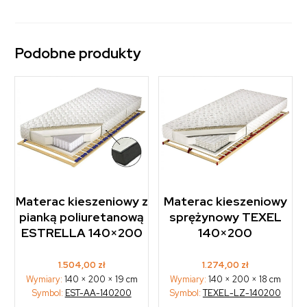
Podobne produkty
Materac kieszeniowy z
Materac kieszeniowy
pianką poliuretanową
sprężynowy TEXEL
ESTRELLA 140×200
140×200
1.504,00
zł
1.274,00
zł
Wymiary:
140 × 200 × 19 cm
Wymiary:
140 × 200 × 18 cm
Symbol:
EST-AA-140200
Symbol:
TEXEL-LZ-140200