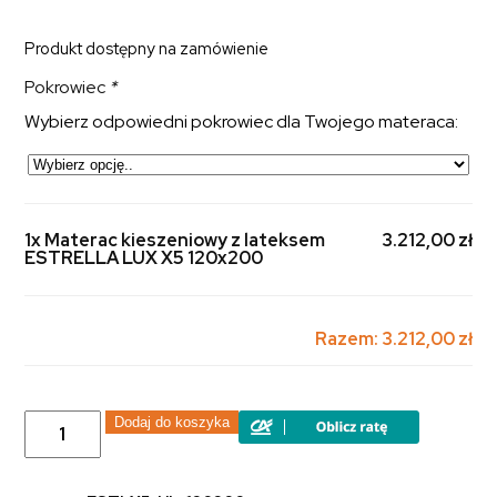
Produkt dostępny na zamówienie
Pokrowiec
*
Wybierz odpowiedni pokrowiec dla Twojego materaca:
1x Materac kieszeniowy z lateksem
3.212,00 zł
ESTRELLA LUX X5 120x200
Razem:
3.212,00 zł
ilość
Dodaj do koszyka
Materac
kieszeniowy
z
lateksem