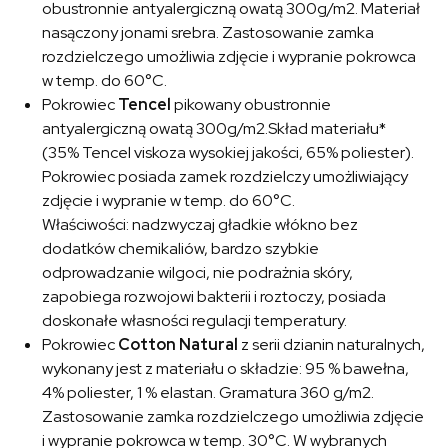
obustronnie antyalergiczną owatą 300g/m2. Materiał
nasączony jonami srebra. Zastosowanie zamka
rozdzielczego umożliwia zdjęcie i wypranie pokrowca
w temp. do 60°C.
Pokrowiec
Tencel
pikowany obustronnie
antyalergiczną owatą 300g/m2.Skład materiału*
(35% Tencel viskoza wysokiej jakości, 65% poliester).
Pokrowiec posiada zamek rozdzielczy umożliwiający
zdjęcie i wypranie w temp. do 60°C.
Właściwości: nadzwyczaj gładkie włókno bez
dodatków chemikaliów, bardzo szybkie
odprowadzanie wilgoci, nie podrażnia skóry,
zapobiega rozwojowi bakterii i roztoczy, posiada
doskonałe własności regulacji temperatury.
Pokrowiec
Cotton Natural
z serii dzianin naturalnych,
wykonany jest z materiału o składzie: 95 % bawełna,
4% poliester, 1 % elastan. Gramatura 360 g/m2.
Zastosowanie zamka rozdzielczego umożliwia zdjęcie
i wypranie pokrowca w temp. 30°C. W wybranych