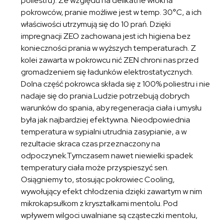
poliestru). Ze względu na delikatne włókna
pokrowców, pranie możliwe jest w temp. 30°C, a ich
właściwości utrzymują się do 10 prań. Dzięki
impregnacji ZEO zachowana jest ich higiena bez
konieczności prania w wyższych temperaturach. Z
kolei zawarta w pokrowcu nić ZEN chroni nas przed
gromadzeniem się ładunków elektrostatycznych.
Dolna część pokrowca składa się z 100% poliestru i nie
nadaje się do prania.Ludzie potrzebują dobrych
warunków do spania, aby regeneracja ciała i umysłu
była jak najbardziej efektywna. Nieodpowiednia
temperatura w sypialni utrudnia zasypianie, a w
rezultacie skraca czas przeznaczony na
odpoczynek.Tymczasem nawet niewielki spadek
temperatury ciała może przyspieszyć sen.
Osiągniemy to, stosując pokrowiec Cooling,
wywołujący efekt chłodzenia dzięki zawartym w nim
mikrokapsułkom z kryształkami mentolu. Pod
wpływem wilgoci uwalniane są cząsteczki mentolu,