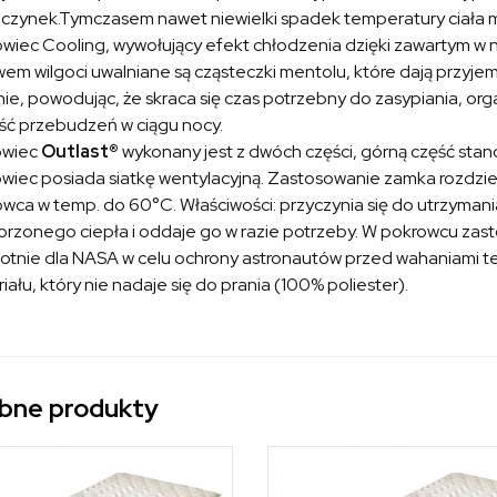
zynek.Tymczasem nawet niewielki spadek temperatury ciała mo
wiec Cooling, wywołujący efekt chłodzenia dzięki zawartym w 
em wilgoci uwalniane są cząsteczki mentolu, które dają przyjemn
nie, powodując, że skraca się czas potrzebny do zasypiania, or
lość przebudzeń w ciągu nocy.
owiec
Outlast®
wykonany jest z dwóch części, górną część stan
wiec posiada siatkę wentylacyjną. Zastosowanie zamka rozdziel
wca w temp. do 60°C. Właściwości: przyczynia się do utrzyman
rzonego ciepła i oddaje go w razie potrzeby. W pokrowcu za
otnie dla NASA w celu ochrony astronautów przed wahaniami te
iału, który nie nadaje się do prania (100% poliester).
bne produkty