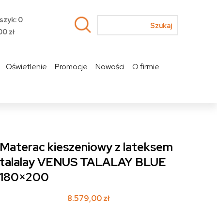
szyk: 0
00
zł
Oświetlenie
Promocje
Nowości
O firmie
Materac kieszeniowy z lateksem
talalay VENUS TALALAY BLUE
180×200
8.579,00
zł