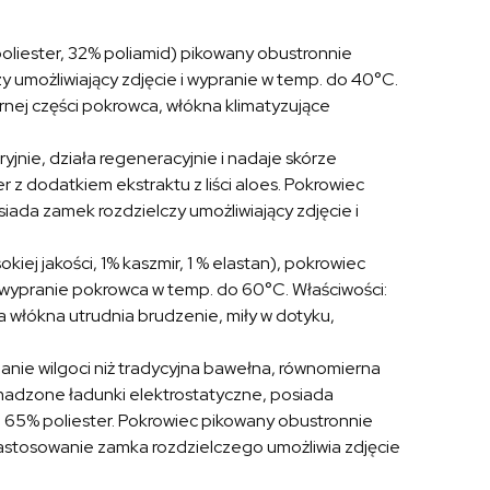
poliester, 32% poliamid) pikowany obustronnie
 umożliwiający zdjęcie i wypranie w temp. do 40°C.
rnej części pokrowca, włókna klimatyzujące
ryjnie, działa regeneracyjnie i nadaje skórze
 z dodatkiem ekstraktu z liści aloes. Pokrowiec
ada zamek rozdzielczy umożliwiający zdjęcie i
kiej jakości, 1% kaszmir, 1 % elastan), pokrowiec
 wypranie pokrowca w temp. do 60°C. Właściwości:
włókna utrudnia brudzenie, miły w dotyku,
nie wilgoci niż tradycyjna bawełna, równomierna
omadzone ładunki elektrostatyczne, posiada
i, 65% poliester. Pokrowiec pikowany obustronnie
astosowanie zamka rozdzielczego umożliwia zdjęcie