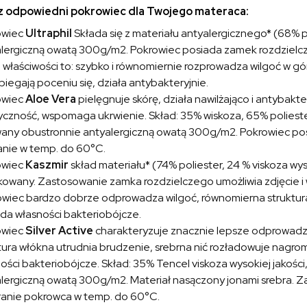
 odpowiedni pokrowiec dla Twojego materaca:
owiec
Ultraphil
Składa się z materiału antyalergicznego* (68% 
lergiczną owatą 300g/m2. Pokrowiec posiada zamek rozdzielczy
właściwości to: szybko i równomiernie rozprowadza wilgoć w gó
iegają poceniu się, działa antybakteryjnie.
owiec
Aloe Vera
pielęgnuje skórę, działa nawilżająco i antybakte
yczność, wspomaga ukrwienie. Skład: 35% wiskoza, 65% poliester
any obustronnie antyalergiczną owatą 300g/m2. Pokrowiec posi
nie w temp. do 60°C.
owiec
Kaszmir
skład materiału* (74% poliester, 24 % viskoza wyso
kowany. Zastosowanie zamka rozdzielczego umożliwia zdjęcie i
wiec bardzo dobrze odprowadza wilgoć, równomierna struktura 
da własności bakteriobójcze.
owiec
Silver Active
charakteryzuje znacznie lepsze odprowadza
tura włókna utrudnia brudzenie, srebrna nić rozładowuje nagr
ości bakteriobójcze. Skład: 35% Tencel viskoza wysokiej jakośc
lergiczną owatą 300g/m2. Materiał nasączony jonami srebra. Z
ranie pokrowca w temp. do 60°C.