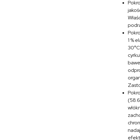
Pokr
jakoś
Właśc
podra
Pokr
1 % e
30°C.
cyrku
baweł
odpro
organ
Zasto
Pokr
(58.6
włókn
zacho
chron
nadaj
efekt