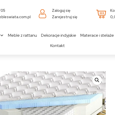
705
Zaloguj się
Ko
bleswiata.com.pl
Zarejestruj się
0,
Meble z rattanu
Dekoracje indyjskie
Materace i stelaże
Kontakt