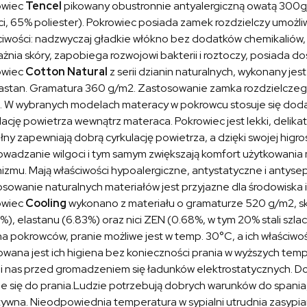
owiec
Tencel
pikowany obustronnie antyalergiczną owatą 300g/
ci, 65% poliester). Pokrowiec posiada zamek rozdzielczy umożliw
iwości: nadzwyczaj gładkie włókno bez dodatków chemikaliów, 
żnia skóry, zapobiega rozwojowi bakterii i roztoczy, posiada do
owiec
Cotton Natural
z serii dzianin naturalnych, wykonany jes
lastan. Gramatura 360 g/m2. Zastosowanie zamka rozdzielczego
 W wybranych modelach materacy w pokrowcu stosuje się dodat
lację powietrza wewnątrz materaca. Pokrowiec jest lekki, delika
ny zapewniają dobrą cyrkulację powietrza, a dzięki swojej higros
wadzanie wilgoci i tym samym zwiększają komfort użytkowania 
izmu. Mają właściwości hypoalergiczne, antystatyczne i antyse
sowanie naturalnych materiałów jest przyjazne dla środowiska
owiec
Cooling
wykonano z materiału o gramaturze 520 g/m2, skł
%), elastanu (6.83%) oraz nici ZEN (0.68%, w tym 20% stali szla
a pokrowców, pranie możliwe jest w temp. 30°C, a ich właściwośc
wana jest ich higiena bez konieczności prania w wyższych temp
i nas przed gromadzeniem się ładunków elektrostatycznych. Doln
e się do prania.Ludzie potrzebują dobrych warunków do spania, a
ywna. Nieodpowiednia temperatura w sypialni utrudnia zasypian