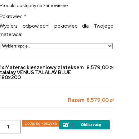
Produkt dostępny na zamówienie
Pokrowiec
*
Wybierz odpowiedni pokrowiec dla Twojego
materaca:
1x Materac kieszeniowy z lateksem
8.579,00 zł
talalay VENUS TALALAY BLUE
180x200
Razem:
8.579,00 zł
ilość
Dodaj do koszyka
Materac
kieszeniowy
z