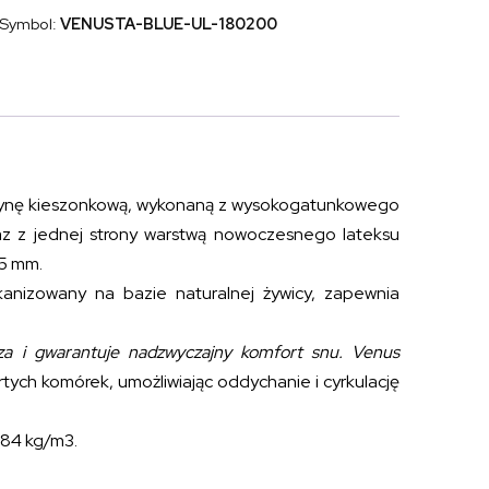
lateksem
Symbol:
VENUSTA-BLUE-UL-180200
talalay
VENUS
TALALAY
BLUE
180x200
ężynę kieszonkową, wykonaną z wysokogatunkowego
az z jednej strony warstwą nowoczesnego lateksu
35 mm.
kanizowany na bazie naturalnej żywicy, zapewnia
a i gwarantuje nadzwyczajny komfort snu.
Venus
tych komórek, umożliwiając oddychanie i cyrkulację
 84 kg/m3.