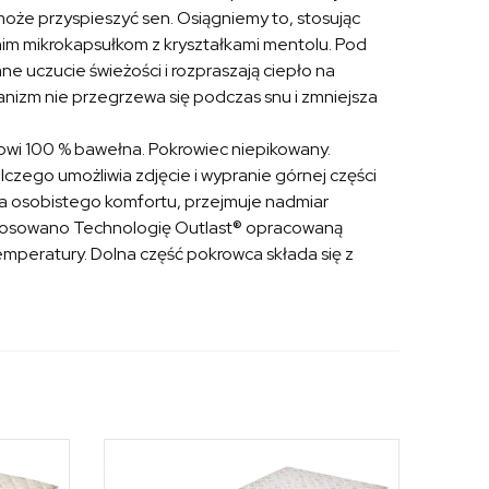
że przyspieszyć sen. Osiągniemy to, stosując
nim mikrokapsułkom z kryształkami mentolu. Pod
e uczucie świeżości i rozpraszają ciepło na
ganizm nie przegrzewa się podczas snu i zmniejsza
owi 100 % bawełna. Pokrowiec niepikowany.
czego umożliwia zdjęcie i wypranie górnej części
ia osobistego komfortu, przejmuje nadmiar
stosowano Technologię Outlast® opracowaną
mperatury. Dolna część pokrowca składa się z