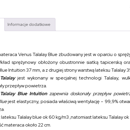
Informacje dodatkowe
ateraca Venus Talalay Blue zbudowany jest w oparciu o spr
Wkład sprężynowy obłożony obustronnie siatką tapicerską or
Blue Intuition 37 mm, a z drugiej strony warstwą lateksu Talalay 
Talalay
jest wykonany w specjalnej technologi Talalay, wul
ły przepływ powietrza.
Talalay Blue Intuition
zapewnia doskonały przepływ powietrz
Blue
jest elastyczny, posiada właściwą wentylację – 99,9% otwar
za.
lateksu Talalay blue ok 60 kg/m3 ,natomiast lateksu Talalay ok
ć materaca około 22 cm.