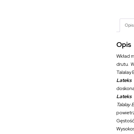
Opis
Opis
Wkład m
drutu. 
Talalay 
Lateks 
doskona
Lateks 
Talalay 
powietr
Gęstość 
Wysokoś