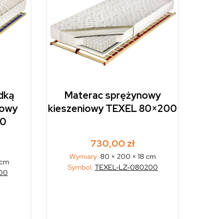
dką
Materac sprężynowy
iowy
kieszeniowy TEXEL 80×200
00
730,00
zł
Wymiary:
80 × 200 × 18 cm
 cm
Symbol:
TEXEL-LZ-080200
00