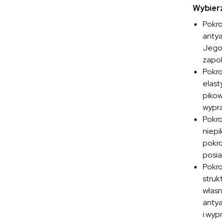
Wybierz
Pokr
antya
Jego 
zapob
Pokr
elast
pikow
wypra
Pokr
niepi
pokro
posia
Pokr
struk
własn
antya
i wyp