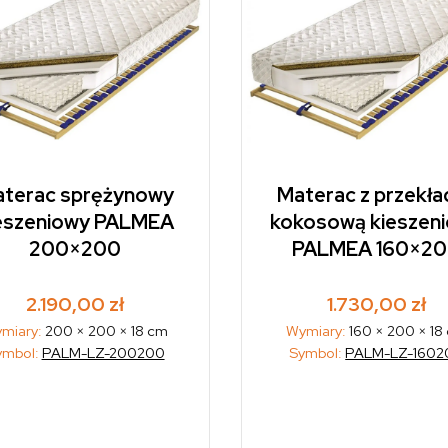
terac sprężynowy
Materac z przekła
eszeniowy PALMEA
kokosową kieszen
200×200
PALMEA 160×2
2.190,00
zł
1.730,00
zł
miary:
200 × 200 × 18 cm
Wymiary:
160 × 200 × 18
ymbol:
PALM-LZ-200200
Symbol:
PALM-LZ-1602