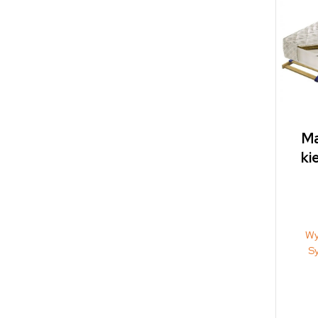
Ma
ki
Wy
S