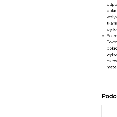
odpoc
pokro
wpływ
tkani
się i
Pokr
Pokro
pokro
wytwo
pierw
mater
Podo