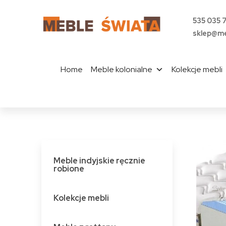
535 035 
sklep@me
Home
Meble kolonialne
Kolekcje mebli
Meble indyjskie ręcznie
robione
Kolekcje mebli