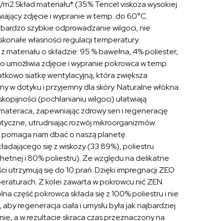
m2.Skład materiału* (35% Tencel viskoza wysokiej
iający zdjęcie i wypranie w temp. do 60°C.
bardzo szybkie odprowadzanie wilgoci, nie
skonałe własności regulacji temperatury.
t z materiału o składzie: 95 % bawełna, 4% poliester,
 umożliwia zdjęcie i wypranie pokrowca w temp.
kowo siatkę wentylacyjną, która zwiększa
tny w dotyku i przyjemny dla skóry. Naturalne włókna
kopijności (pochłanianiu wilgoci) ułatwiają
materaca, zapewniając zdrowy sen i regenerację
ptyczne, utrudniając rozwój mikroorganizmów.
 i pomaga nam dbać o naszą planetę.
adającego się z wiskozy (33.89%), poliestru
chetnej i 80% poliestru). Ze względu na delikatne
i utrzymują się do 10 prań. Dzięki impregnacji ZEO
eraturach. Z kolei zawarta w pokrowcu nić ZEN
a część pokrowca składa się z 100% poliestru i nie
by regeneracja ciała i umysłu była jak najbardziej
ie, a w rezultacie skraca czas przeznaczony na