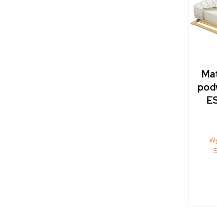
Ma
pod
E
Wy