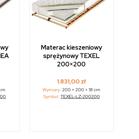
owy
Materac kieszeniowy
MEA
sprężynowy TEXEL
200×200
1.831,00
zł
 cm
Wymiary:
200 × 200 × 18 cm
200
Symbol:
TEXEL-LZ-200200