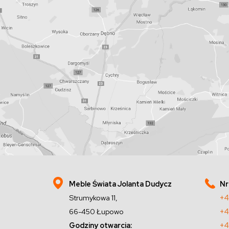
Meble Świata Jolanta Dudycz
Nr
Strumykowa 11,
+4
66-450 Łupowo
+4
Godziny otwarcia:
+4