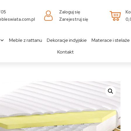
705
Zaloguj się
Ko
bleswiata.com.pl
Zarejestruj się
0,
Meble z rattanu
Dekoracje indyjskie
Materace i stelaże
Kontakt