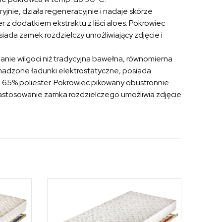
ryjnie, działa regeneracyjnie i nadaje skórze
 z dodatkiem ekstraktu z liści aloes. Pokrowiec
ada zamek rozdzielczy umożliwiający zdjęcie i
nie wilgoci niż tradycyjna bawełna, równomierna
omadzone ładunki elektrostatyczne, posiada
i, 65% poliester. Pokrowiec pikowany obustronnie
astosowanie zamka rozdzielczego umożliwia zdjęcie