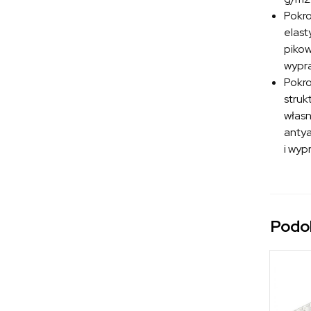
Pokr
elast
pikow
wypra
Pokr
struk
własn
antya
i wyp
Podo