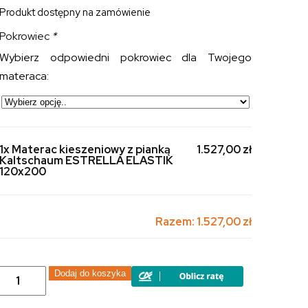
Produkt dostępny na zamówienie
Pokrowiec
*
Wybierz odpowiedni pokrowiec dla Twojego
materaca:
1x Materac kieszeniowy z pianką
1.527,00 zł
Kaltschaum ESTRELLA ELASTIK
120x200
Razem:
1.527,00 zł
ilość
Dodaj do koszyka
Materac
kieszeniowy
z