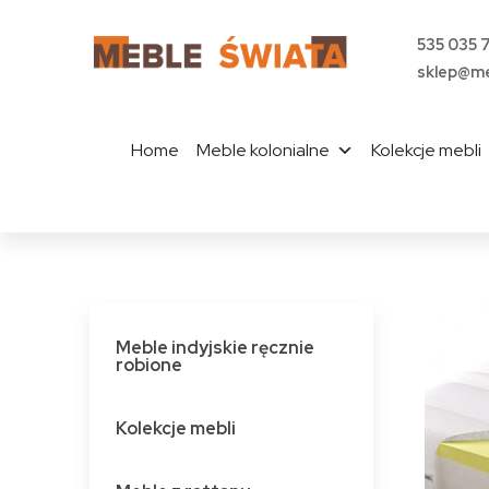
535 035 
sklep@me
Home
Meble kolonialne
Kolekcje mebli
Meble indyjskie ręcznie
robione
Kolekcje mebli