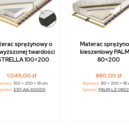
terac sprężynowy o
Materac sprężyn
wyższonej twardości
kieszeniowy PAL
STRELLA 100×200
80×200
1.049,00
zł
880,00
zł
miary:
100 × 200 × 19 cm
Wymiary:
80 × 200 × 18
Symbol:
EST-AA-100200
Symbol:
PALM-LZ-080