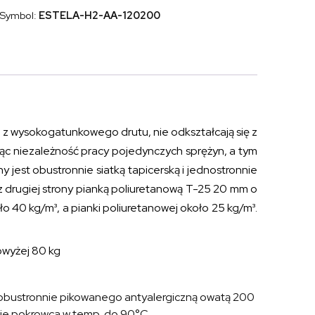
pianką
Symbol:
ESTELA-H2-AA-120200
Kaltschaum
ESTRELLA
ELASTIK
120x200
 z wysokogatunkowego drutu, nie odkształcają się z
jąc niezależność pracy pojedynczych sprężyn, a tym
jest obustronnie siatką tapicerską i jednostronnie
z drugiej strony pianką poliuretanową T-25 20 mm o
o 40 kg/m³, a pianki poliuretanowej około 25 kg/m³.
owyżej 80 kg
 obustronnie pikowanego antyalergiczną owatą 200
nie pokrowca w temp. do 90°C.