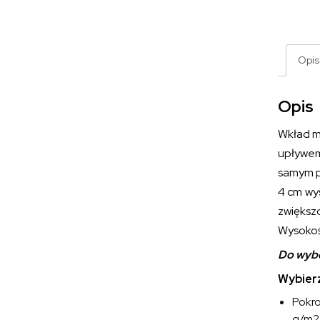
Opis
Opis
Wkład ma
upływem
samym p
4 cm wy
zwiększo
Wysokoś
Do wybo
Wybierz
Pokro
g/m2.