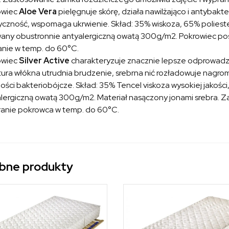
owiec
Aloe Vera
pielęgnuje skórę, działa nawilżająco i antybakte
yczność, wspomaga ukrwienie. Skład: 35% wiskoza, 65% poliester
any obustronnie antyalergiczną owatą 300g/m2. Pokrowiec posi
nie w temp. do 60°C.
owiec
Silver Active
charakteryzuje znacznie lepsze odprowadza
tura włókna utrudnia brudzenie, srebrna nić rozładowuje nagr
ości bakteriobójcze. Skład: 35% Tencel viskoza wysokiej jakośc
lergiczną owatą 300g/m2. Materiał nasączony jonami srebra. Z
ranie pokrowca w temp. do 60°C.
bne produkty