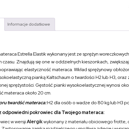
Informacje dodatkowe
teraca Estrella Elastik wykonany jest ze sprężyn woreczkowych
 czasu. Znajdują się one w oddzielnych kieszonkach, zwiększa
oprawiając elastyczność materaca. Wkład sprężynowy obłożony 
sokoelastyczną pianką Kaltschaum o twardości H2 lub H3, oraz 
nej sprężystości. Gęstość pianki wysokoelastycznej wynosi okoł
ć materaca około 20 cm.
ru twardść materaca:
H2 dla osób o wadze do 80 kg lub H3 p
 odpowiedni pokrowiec dla Twojego materaca:
wiec w wersji
Alergik
wykonany z materiału obiciowego frotte,
 Zastosowanie zamka rozdzielczego umożliwia zdjęcie i wypra