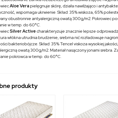
owiec
Aloe Vera
pielęgnuje skórę, działa nawilżająco i antybakte
yczność, wspomaga ukrwienie. Skład: 35% wiskoza, 65% poliester
any obustronnie antyalergiczną owatą 300g/m2. Pokrowiec posi
nie w temp. do 60°C.
owiec
Silver Active
charakteryzuje znacznie lepsze odprowadza
tura włókna utrudnia brudzenie, srebrna nić rozładowuje nagr
ości bakteriobójcze. Skład: 35% Tencel viskoza wysokiej jakośc
lergiczną owatą 300g/m2. Materiał nasączony jonami srebra. Z
ranie pokrowca w temp. do 60°C.
bne produkty