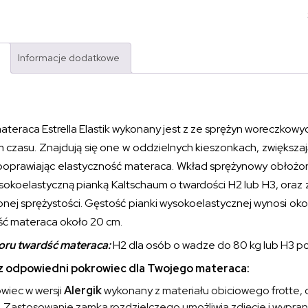
Informacje dodatkowe
teraca Estrella Elastik wykonany jest z ze sprężyn woreczkowy
 czasu. Znajdują się one w oddzielnych kieszonkach, zwiększa
oprawiając elastyczność materaca. Wkład sprężynowy obłożony 
sokoelastyczną pianką Kaltschaum o twardości H2 lub H3, oraz 
nej sprężystości. Gęstość pianki wysokoelastycznej wynosi okoł
ć materaca około 20 cm.
ru twardść materaca:
H2 dla osób o wadze do 80 kg lub H3 p
 odpowiedni pokrowiec dla Twojego materaca:
wiec w wersji
Alergik
wykonany z materiału obiciowego frotte,
 Zastosowanie zamka rozdzielczego umożliwia zdjęcie i wypra