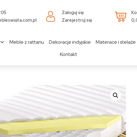
705
Zaloguj się
Ko
bleswiata.com.pl
Zarejestruj się
0,
Meble z rattanu
Dekoracje indyjskie
Materace i stelaże
Kontakt