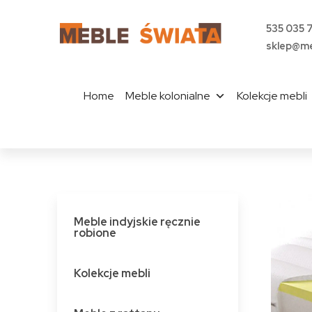
535 035 
sklep@me
Home
Meble kolonialne
Kolekcje mebli
Meble indyjskie ręcznie
robione
Kolekcje mebli