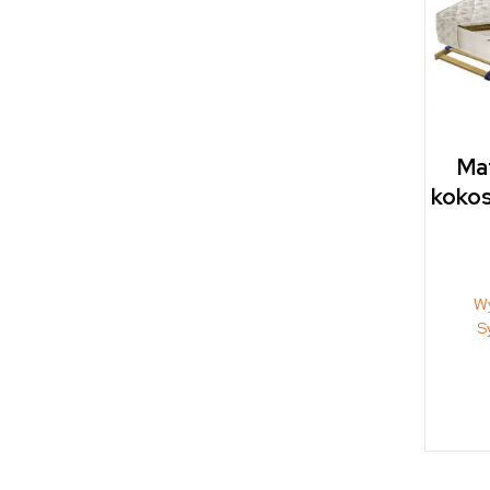
Ma
koko
W
S