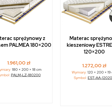
terac sprężynowy z
Materac sprężyn
sem PALMEA 180×200
kieszeniowy ESTR
120×200
1.961,00
zł
1.272,00
zł
ymiary:
180 × 200 × 18 cm
Wymiary:
120 × 200 × 19
ymbol:
PALM-LZ-180200
Symbol:
EST-AA-1202