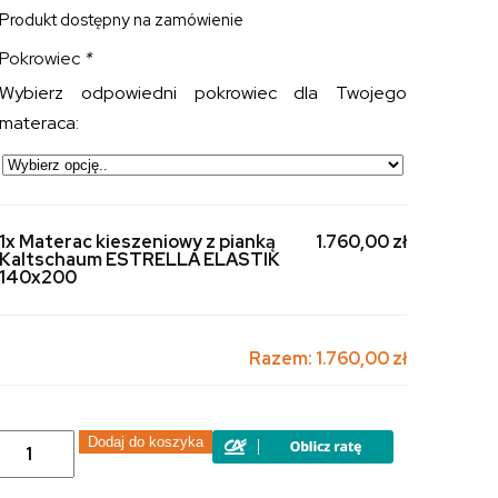
Produkt dostępny na zamówienie
Pokrowiec
*
Wybierz odpowiedni pokrowiec dla Twojego
materaca:
1x Materac kieszeniowy z pianką
1.760,00 zł
Kaltschaum ESTRELLA ELASTIK
140x200
Razem:
1.760,00 zł
ilość
Dodaj do koszyka
Materac
kieszeniowy
z