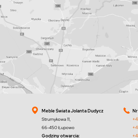
Meble Świata Jolanta Dudycz
Nr
Strumykowa 11,
+4
66-450 Łupowo
+4
Godziny otwarcia:
+4