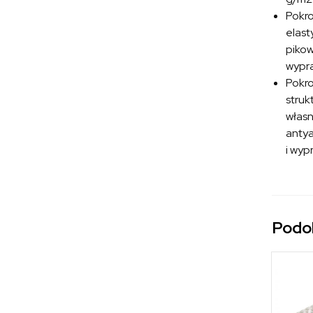
Pokr
elast
pikow
wypra
Pokr
struk
własn
antya
i wyp
Podo