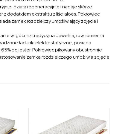
ryjnie, działa regeneracyjnie i nadaje skórze
 z dodatkiem ekstraktu z liści aloes. Pokrowiec
ada zamek rozdzielczy umożliwiający zdjęcie i
nie wilgoci niż tradycyjna bawełna, równomierna
omadzone ładunki elektrostatyczne, posiada
i, 65% poliester. Pokrowiec pikowany obustronnie
astosowanie zamka rozdzielczego umożliwia zdjęcie