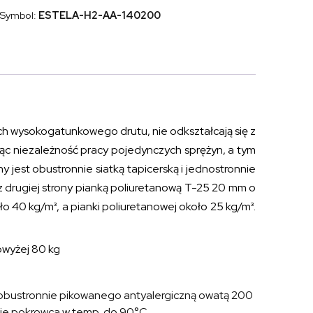
pianką
Symbol:
ESTELA-H2-AA-140200
Kaltschaum
ESTRELLA
ELASTIK
140x200
ch wysokogatunkowego drutu, nie odkształcają się z
jąc niezależność pracy pojedynczych sprężyn, a tym
jest obustronnie siatką tapicerską i jednostronnie
z drugiej strony pianką poliuretanową T-25 20 mm o
o 40 kg/m³, a pianki poliuretanowej około 25 kg/m³.
owyżej 80 kg
 obustronnie pikowanego antyalergiczną owatą 200
nie pokrowca w temp. do 90°C.