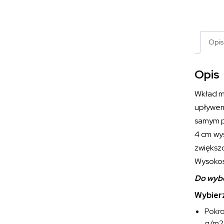
Opis
Opis
Wkład ma
upływem
samym p
4 cm wy
zwiększo
Wysokoś
Do wybo
Wybierz
Pokro
g/m2.