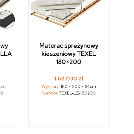
owy
Materac sprężynowy
ELLA
kieszeniowy TEXEL
180×200
1.637,00
zł
 cm
Wymiary:
180 × 200 × 18 cm
00
Symbol:
TEXEL-LZ-180200