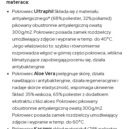
materaca:
Pokrowiec
Ultraphil
Składa się z materiału
antyalergicznego* (68% poliester, 32% poliamid)
pikowany obustronnie antyalergiczną owatą
300g/m2. Pokrowiec posiada zamek rozdzielczy
umożliwiający zdjęcie i wypranie w temp. do 40°C.
Jego właściwości to: szybko i równomiernie
rozprowadza wilgoć w górnej części pokrowca, włókna
klimatyzujące zapobiegają poceniu się, działa
antybakteryjnie.
Pokrowiec
Aloe Vera
pielęgnuje skórę, działa
nawilżająco i antybakteryjnie, działa regeneracyjnie i
nadaje skórze elastyczność, wspomaga ukrwienie.
Skład: 35% wiskoza, 65% poliester z dodatkiem
ekstraktu z liści aloes. Pokrowiec pikowany
obustronnie antyalergiczną owatą 300g/m2.
Pokrowiec posiada zamek rozdzielczy umożliwiający
zdjęcie i wypranie w temp. do 60°C.
Pokrowiec
Kaszmir
skład materiału* (74% poliester,