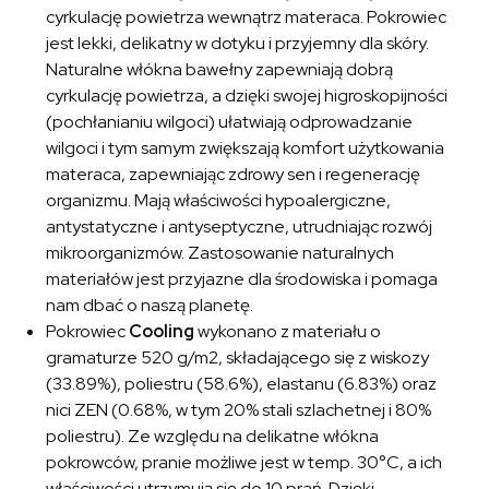
cyrkulację powietrza wewnątrz materaca. Pokrowiec
jest lekki, delikatny w dotyku i przyjemny dla skóry.
Naturalne włókna bawełny zapewniają dobrą
cyrkulację powietrza, a dzięki swojej higroskopijności
(pochłanianiu wilgoci) ułatwiają odprowadzanie
wilgoci i tym samym zwiększają komfort użytkowania
materaca, zapewniając zdrowy sen i regenerację
organizmu. Mają właściwości hypoalergiczne,
antystatyczne i antyseptyczne, utrudniając rozwój
mikroorganizmów. Zastosowanie naturalnych
materiałów jest przyjazne dla środowiska i pomaga
nam dbać o naszą planetę.
Pokrowiec
Cooling
wykonano z materiału o
gramaturze 520 g/m2, składającego się z wiskozy
(33.89%), poliestru (58.6%), elastanu (6.83%) oraz
nici ZEN (0.68%, w tym 20% stali szlachetnej i 80%
poliestru). Ze względu na delikatne włókna
pokrowców, pranie możliwe jest w temp. 30°C, a ich
właściwości utrzymują się do 10 prań. Dzięki