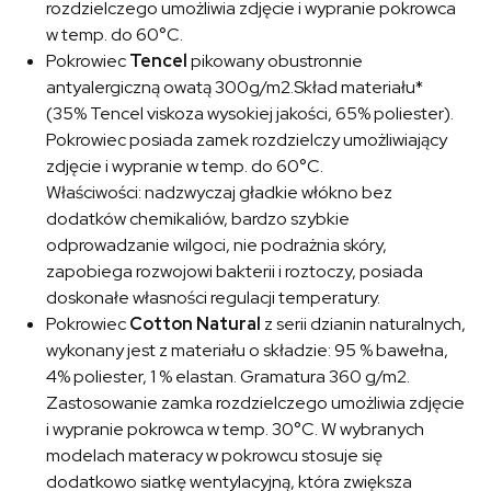
rozdzielczego umożliwia zdjęcie i wypranie pokrowca
w temp. do 60°C.
Pokrowiec
Tencel
pikowany obustronnie
antyalergiczną owatą 300g/m2.Skład materiału*
(35% Tencel viskoza wysokiej jakości, 65% poliester).
Pokrowiec posiada zamek rozdzielczy umożliwiający
zdjęcie i wypranie w temp. do 60°C.
Właściwości: nadzwyczaj gładkie włókno bez
dodatków chemikaliów, bardzo szybkie
odprowadzanie wilgoci, nie podrażnia skóry,
zapobiega rozwojowi bakterii i roztoczy, posiada
doskonałe własności regulacji temperatury.
Pokrowiec
Cotton Natural
z serii dzianin naturalnych,
wykonany jest z materiału o składzie: 95 % bawełna,
4% poliester, 1 % elastan. Gramatura 360 g/m2.
Zastosowanie zamka rozdzielczego umożliwia zdjęcie
i wypranie pokrowca w temp. 30°C. W wybranych
modelach materacy w pokrowcu stosuje się
dodatkowo siatkę wentylacyjną, która zwiększa