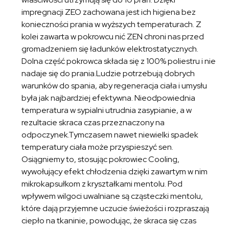
impregnacji ZEO zachowana jest ich higiena bez
konieczności prania w wyższych temperaturach. Z
kolei zawarta w pokrowcu nić ZEN chroni nas przed
gromadzeniem się ładunków elektrostatycznych.
Dolna część pokrowca składa się z 100% poliestru i nie
nadaje się do prania.Ludzie potrzebują dobrych
warunków do spania, aby regeneracja ciała i umysłu
była jak najbardziej efektywna. Nieodpowiednia
temperatura w sypialni utrudnia zasypianie, a w
rezultacie skraca czas przeznaczony na
odpoczynek.Tymczasem nawet niewielki spadek
temperatury ciała może przyspieszyć sen.
Osiągniemy to, stosując pokrowiec Cooling,
wywołujący efekt chłodzenia dzięki zawartym w nim
mikrokapsułkom z kryształkami mentolu. Pod
wpływem wilgoci uwalniane są cząsteczki mentolu,
które dają przyjemne uczucie świeżości i rozpraszają
ciepło na tkaninie, powodując, że skraca się czas