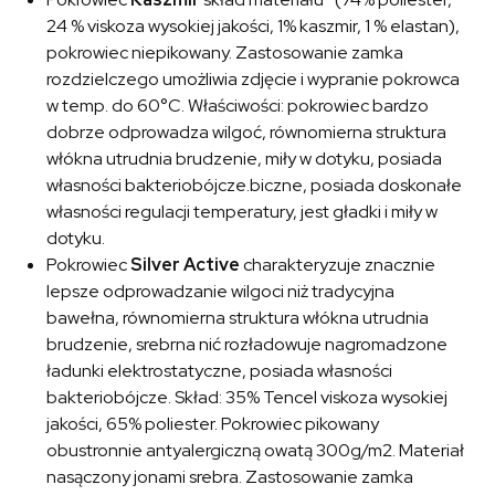
24 % viskoza wysokiej jakości, 1% kaszmir, 1 % elastan),
pokrowiec niepikowany. Zastosowanie zamka
rozdzielczego umożliwia zdjęcie i wypranie pokrowca
w temp. do 60°C. Właściwości: pokrowiec bardzo
dobrze odprowadza wilgoć, równomierna struktura
włókna utrudnia brudzenie, miły w dotyku, posiada
własności bakteriobójcze.biczne, posiada doskonałe
własności regulacji temperatury, jest gładki i miły w
dotyku.
Pokrowiec
Silver Active
charakteryzuje znacznie
lepsze odprowadzanie wilgoci niż tradycyjna
bawełna, równomierna struktura włókna utrudnia
brudzenie, srebrna nić rozładowuje nagromadzone
ładunki elektrostatyczne, posiada własności
bakteriobójcze. Skład: 35% Tencel viskoza wysokiej
jakości, 65% poliester. Pokrowiec pikowany
obustronnie antyalergiczną owatą 300g/m2. Materiał
nasączony jonami srebra. Zastosowanie zamka