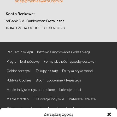
sklep@mebleswiata.com.pl
Konto Bankowe:
mBank S.A. Bankowość Detaliczna
16 1140 2004 0000 3102 3107 0128
Regulamin sklepu
Instrukcja użytkowania i konserwacji
Program lojalnościowy
Formy płatności i sposoby dostawy
Odbiór przesyłki
Zakupy na raty
Polityka prywatności
Polityka Cookies
Blog
Logowanie / Rejestacja
Meble indyjskie ręcznie robione
Kolekcje mebli
Meble z rattanu
Dekoracje indyjskie
Materace i stelaże
Oświetlenie
Promocje
Nowości
Barki kolonialne
Zarządzaj zgodą