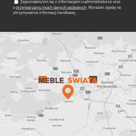
Zapoznałam/em się z informacjami o administratorze oraz
o
przetwarzaniu moich danych osobowych
. Wyrażam zgodę na
otrzymywanie informacji handlowej.