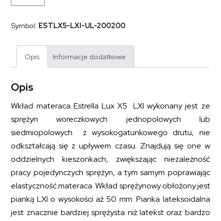
kieszeniowy
z
pianką
Symbol:
ESTLX5-LXI-UL-200200
lateksoidalną
ESTRELLA
LUX
X5
Opis
Informacje dodatkowe
LXI
200x200
Opis
Wkład materaca Estrella Lux X5 LXI wykonany jest ze
sprężyn woreczkowych jednopolowych lub
siedmiopolowych z wysokogatunkowego drutu, nie
odkształcają się z upływem czasu. Znajdują się one w
oddzielnych kieszonkach, zwiększając niezależność
pracy pojedynczych sprężyn, a tym samym poprawiając
elastyczność materaca. Wkład sprężynowy obłożony jest
pianką LXI o wysokości aż 50 mm. Pianka lateksoidalna
jest znacznie bardziej sprężysta niż latekst oraz bardzo