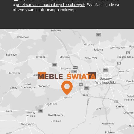
o
przetwarzaniu moich danych osobowych
. Wyrażam zgodę na
otrzymywanie informacji handlowej.