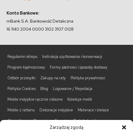
Konto Bankowe:
mBank S.A. Bankowość Detaliczna
16 1140 2004 0000 3102 3107 0128
Regulamin sklepu
Instrukcja użytkowania i konserwacji
Program lojalnościowy
Formy płatności i sposoby dostawy
Odbiór przesyłki
Zakupy na raty
Polityka prywatności
Polityka Cookies
Blog
Logowanie / Rejestacja
Meble indyjskie ręcznie robione
Kolekcje mebli
Meble z rattanu
Dekoracje indyjskie
Materace i stelaże
Oświetlenie
Promocje
Nowości
Barki kolonialne
Zarządzaj zgodą
Biurka kolonialne
Komody kolonialne
Krzesła kolonialne