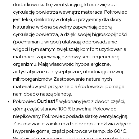
dodatkowo siatkę wentylacyjną, która zwiększa
cyrkulację powietrza wewnątrz materaca. Pokrowiec
jest lekki, delikatny w dotyku i przyjemny dla skóry.
Naturalne włókna bawełny zapewniają dobrą
cyrkulację powietrza, a dzięki swojej higroskopijności
(pochłanianiu wilgoci) ułatwiają odprowadzanie
wilgoci i tym samym zwiększają komfort użytkowania
materaca, zapewniając zdrowy sen i regenerację
organizmu. Mają właściwości hypoalergiczne,
antystatyczne i antyseptyczne, utrudniając rozwój
mikroorganizmów. Zastosowanie naturalnych
materiałów jest przyjazne dla środowiska i pomaga
nam dbać o naszą planetę.
Pokrowiec
Outlast®
wykonany jest z dwóch części,
górną część stanowi 100 % bawełna. Pokrowiec
niepikowany. Pokrowiec posiada siatkę wentylacyjną.
Zastosowanie zamka rozdzielczego umożliwia zdjęcie
i wypranie górnej części pokrowca w temp. do 60°C.
Właściwości: przyczynia się do utrzymania osobistego