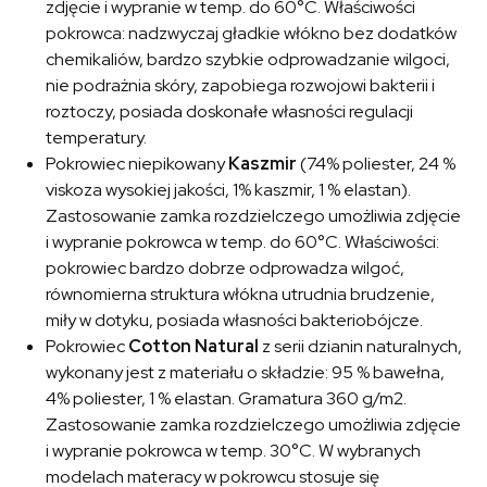
zdjęcie i wypranie w temp. do 60°C. Właściwości
pokrowca: nadzwyczaj gładkie włókno bez dodatków
chemikaliów, bardzo szybkie odprowadzanie wilgoci,
nie podrażnia skóry, zapobiega rozwojowi bakterii i
roztoczy, posiada doskonałe własności regulacji
temperatury.
Pokrowiec niepikowany
Kaszmir
(74% poliester, 24 %
viskoza wysokiej jakości, 1% kaszmir, 1 % elastan).
Zastosowanie zamka rozdzielczego umożliwia zdjęcie
i wypranie pokrowca w temp. do 60°C. Właściwości:
pokrowiec bardzo dobrze odprowadza wilgoć,
równomierna struktura włókna utrudnia brudzenie,
miły w dotyku, posiada własności bakteriobójcze.
Pokrowiec
Cotton Natural
z serii dzianin naturalnych,
wykonany jest z materiału o składzie: 95 % bawełna,
4% poliester, 1 % elastan. Gramatura 360 g/m2.
Zastosowanie zamka rozdzielczego umożliwia zdjęcie
i wypranie pokrowca w temp. 30°C. W wybranych
modelach materacy w pokrowcu stosuje się