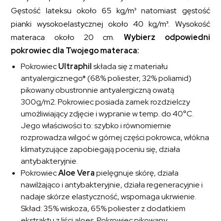
Gęstość lateksu około 65 kg/m³ natomiast gęstość
pianki wysokoelastycznej około 40 kg/m³. Wysokość
materaca około 20 cm.
Wybierz odpowiedni
pokrowiec dla Twojego materaca:
Pokrowiec
Ultraphil
składa się z materiału
antyalergicznego* (68% poliester, 32% poliamid)
pikowany obustronnie antyalergiczną owatą
300g/m2. Pokrowiec posiada zamek rozdzielczy
umożliwiający zdjęcie i wypranie w temp. do 40°C.
Jego właściwości to: szybko i równomiernie
rozprowadza wilgoć w górnej części pokrowca, włókna
klimatyzujące zapobiegają poceniu się, działa
antybakteryjnie.
Pokrowiec
Aloe Vera
pielęgnuje skórę, działa
nawilżająco i antybakteryjnie, działa regeneracyjnie i
nadaje skórze elastyczność, wspomaga ukrwienie.
Skład: 35% wiskoza, 65% poliester z dodatkiem
ekstraktu z liści aloes. Pokrowiec pikowany