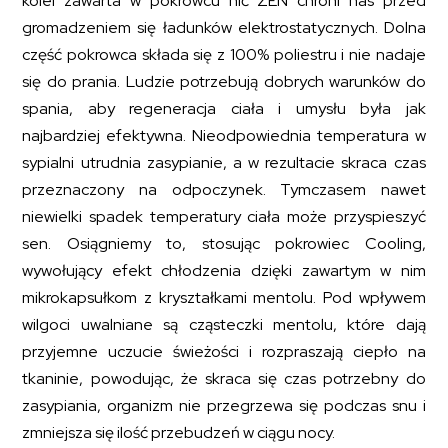
kolei zawarta w pokrowcu nić ZEN chroni nas przed
gromadzeniem się ładunków elektrostatycznych. Dolna
część pokrowca składa się z 100% poliestru i nie nadaje
się do prania. Ludzie potrzebują dobrych warunków do
spania, aby regeneracja ciała i umysłu była jak
najbardziej efektywna. Nieodpowiednia temperatura w
sypialni utrudnia zasypianie, a w rezultacie skraca czas
przeznaczony na odpoczynek. Tymczasem nawet
niewielki spadek temperatury ciała może przyspieszyć
sen. Osiągniemy to, stosując pokrowiec Cooling,
wywołujący efekt chłodzenia dzięki zawartym w nim
mikrokapsułkom z kryształkami mentolu. Pod wpływem
wilgoci uwalniane są cząsteczki mentolu, które dają
przyjemne uczucie świeżości i rozpraszają ciepło na
tkaninie, powodując, że skraca się czas potrzebny do
zasypiania, organizm nie przegrzewa się podczas snu i
zmniejsza się ilość przebudzeń w ciągu nocy.