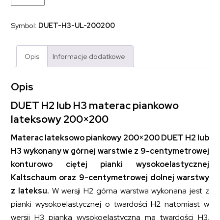
piankowo-
lateksowy
pianka
Symbol:
DUET-H3-UL-200200
wysokoelastyczna
DUET
H2
lub
Opis
Informacje dodatkowe
H3
200x200
Opis
DUET H2 lub H3 materac piankowo
lateksowy 200×200
Materac lateksowo piankowy 200×200 DUET H2 lub
H3 wykonany w górnej warstwie z 9-centymetrowej
konturowo ciętej pianki wysokoelastycznej
Kaltschaum oraz 9-centymetrowej dolnej warstwy
z lateksu.
W wersji H2 górna warstwa wykonana jest z
pianki wysokoelastycznej o twardości H2 natomiast w
wersji H3 pianka wysokoelastyczna ma twardości H3.