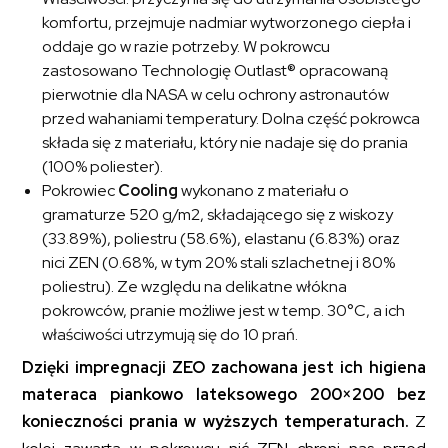
komfortu, przejmuje nadmiar wytworzonego ciepła i
oddaje go w razie potrzeby. W pokrowcu
zastosowano Technologię Outlast® opracowaną
pierwotnie dla NASA w celu ochrony astronautów
przed wahaniami temperatury. Dolna część pokrowca
składa się z materiału, który nie nadaje się do prania
(100% poliester).
Pokrowiec
Cooling
wykonano z materiału o
gramaturze 520 g/m2, składającego się z wiskozy
(33.89%), poliestru (58.6%), elastanu (6.83%) oraz
nici ZEN (0.68%, w tym 20% stali szlachetnej i 80%
poliestru). Ze względu na delikatne włókna
pokrowców, pranie możliwe jest w temp. 30°C, a ich
właściwości utrzymują się do 10 prań.
Dzięki impregnacji ZEO zachowana jest ich higiena
materaca piankowo lateksowego 200×200 bez
konieczności prania w wyższych temperaturach.
Z