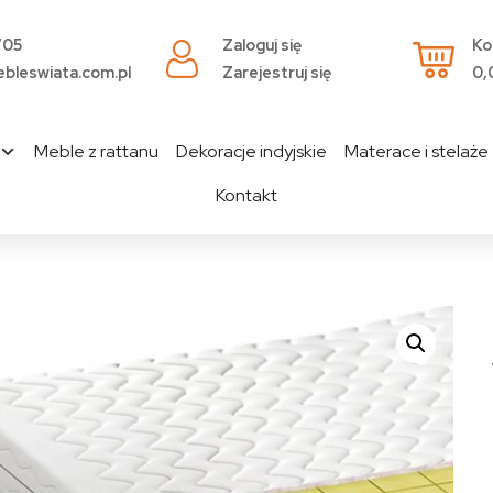
705
Zaloguj się
Ko
bleswiata.com.pl
Zarejestruj się
0,
Meble z rattanu
Dekoracje indyjskie
Materace i stelaże
Kontakt