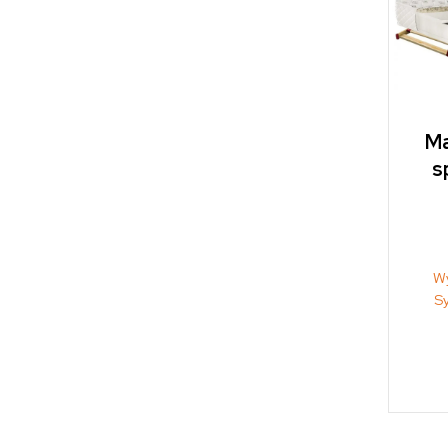
Ma
s
W
S