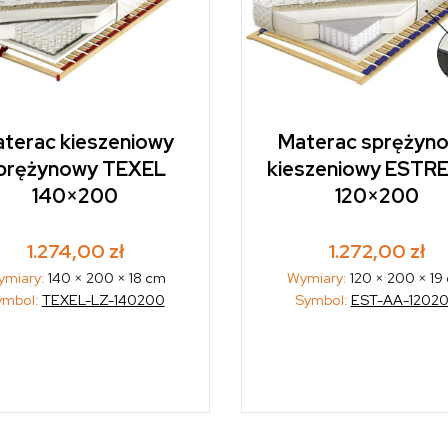
terac kieszeniowy
Materac sprężyn
prężynowy TEXEL
kieszeniowy ESTR
140×200
120×200
1.274,00
zł
1.272,00
zł
ymiary:
140 × 200 × 18 cm
Wymiary:
120 × 200 × 19
ymbol:
TEXEL-LZ-140200
Symbol:
EST-AA-1202