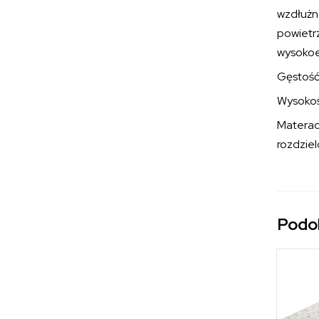
wzdłużn
powiet
wysokoe
Gęstość 
Wysokoś
Materac
rozdzie
Podo