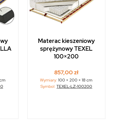
owy
Materac kieszeniowy
ELLA
sprężynowy TEXEL
100×200
857,00
zł
 cm
Wymiary:
100 × 200 × 18 cm
00
Symbol:
TEXEL-LZ-100200