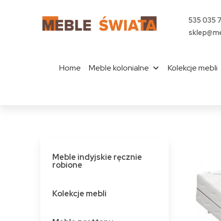
535 035 
sklep@me
Home
Meble kolonialne
Kolekcje mebli
Meble indyjskie ręcznie
robione
Kolekcje mebli