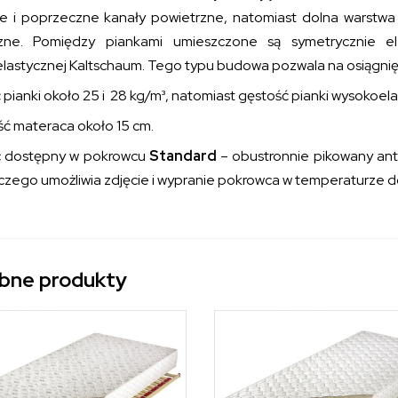
e i poprzeczne kanały powietrzne, natomiast dolna warstwa 
rzne. Pomiędzy piankami umieszczone są symetrycznie e
lastycznej Kaltschaum. Tego typu budowa pozwala na osiągnięci
pianki około 25 i 28 kg/m³, natomiast gęstość pianki wysokoela
ć materaca około 15 cm.
 dostępny w pokrowcu
Standard
– obustronnie pikowany an
lczego umożliwia zdjęcie i wypranie pokrowca w temperaturze 
bne produkty