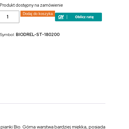
Produkt dostępny na zamówienie
ilość
Dodaj do koszyka
Materac
piankowy
pianka
bio
Symbol:
BIODREL-ST-180200
wysokoelastyczna
BIO
DREAM
ELASTIK
180x200
pianki Bio. Górna warstwa bardziej miękka, posiada