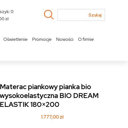
szyk: 0
00
zł
Oświetlenie
Promocje
Nowości
O firmie
Materac piankowy pianka bio
wysokoelastyczna BIO DREAM
ELASTIK 180×200
1.777,00
zł