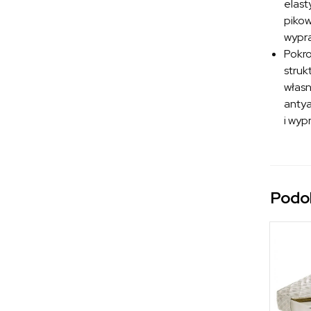
elast
pikow
wypra
Pokr
struk
własn
antya
i wyp
Podo