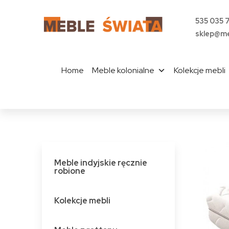
535 035 
sklep@me
Home
Meble kolonialne
Kolekcje mebli
Meble indyjskie ręcznie
robione
Kolekcje mebli