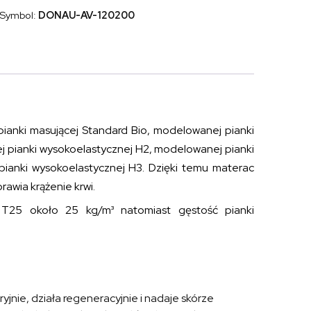
elastyczna
Symbol:
DONAU-AV-120200
modelująca
masująca
DONAU
120x200
pianki masującej Standard Bio, modelowanej pianki
ej pianki wysokoelastycznej H2, modelowanej pianki
pianki wysokoelastycznej H3. Dzięki temu materac
awia krążenie krwi.
 T25 około 25 kg/m³ natomiast gęstość pianki
ryjnie, działa regeneracyjnie i nadaje skórze