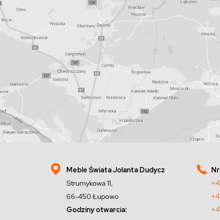
Meble Świata Jolanta Dudycz
Nr
Strumykowa 11,
+4
66-450 Łupowo
+4
Godziny otwarcia:
+4