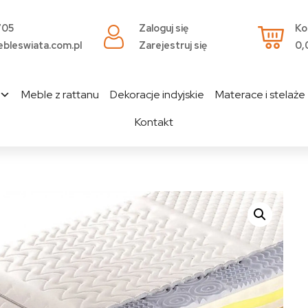
705
Zaloguj się
Ko
bleswiata.com.pl
Zarejestruj się
0,
Meble z rattanu
Dekoracje indyjskie
Materace i stelaże
Kontakt