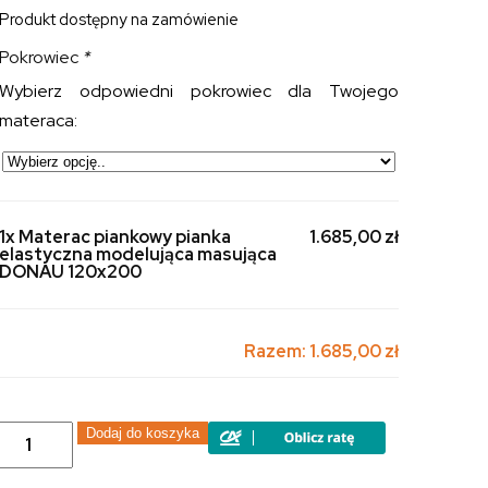
Produkt dostępny na zamówienie
Pokrowiec
*
Wybierz odpowiedni pokrowiec dla Twojego
materaca:
1x Materac piankowy pianka
1.685,00 zł
elastyczna modelująca masująca
DONAU 120x200
Razem:
1.685,00 zł
ilość
Dodaj do koszyka
Materac
piankowy
pianka