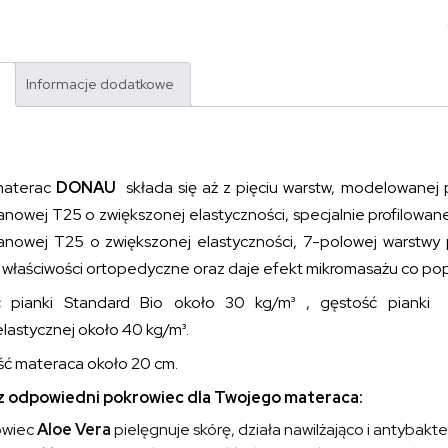
Informacje dodatkowe
materac
DONAU
składa się aż z pięciu warstw, modelowanej 
anowej T25 o zwiększonej elastyczności, specjalnie profilowan
tanowej T25 o zwiększonej elastyczności, 7-polowej warstwy 
 właściwości ortopedyczne oraz daje efekt mikromasażu co popr
ć pianki Standard Bio około 30 kg/m³ , gęstość pianki
lastycznej około 40 kg/m³.
ć materaca około 20 cm.
 odpowiedni pokrowiec dla Twojego materaca:
owiec
Aloe Vera
pielęgnuje skórę, działa nawilżająco i antybakte