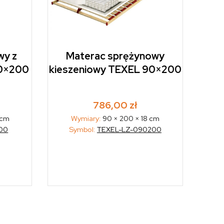
wy z
Materac sprężynowy
0×200
kieszeniowy TEXEL 90×200
786,00
zł
 cm
Wymiary:
90 × 200 × 18 cm
00
Symbol:
TEXEL-LZ-090200