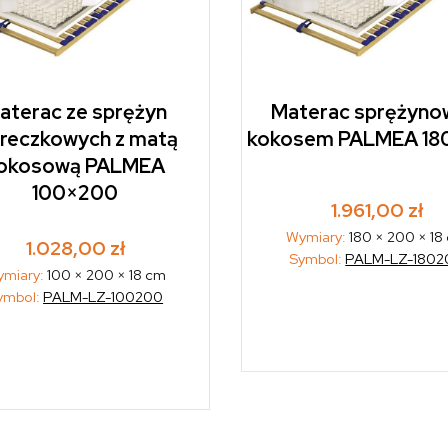
aterac ze sprężyn
Materac sprężyno
reczkowych z matą
kokosem PALMEA 18
okosową PALMEA
100×200
1.961,00
zł
Wymiary:
180 × 200 × 18
1.028,00
zł
Symbol:
PALM-LZ-1802
miary:
100 × 200 × 18 cm
ymbol:
PALM-LZ-100200