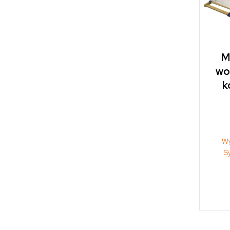
M
wo
k
Wy
S