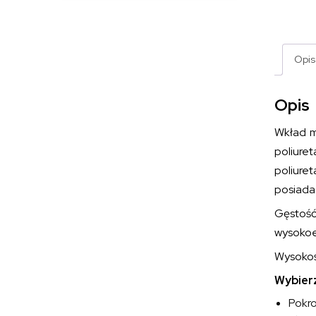
Opis
Opis
Wkład 
poliuret
poliure
posiada
Gęstoś
wysokoe
Wysokoś
Wybierz
Pokr