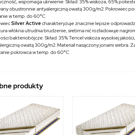
yczność, wspomaga ukrwienie. Skład: 35% wiskoza, 65% poliester
any obustronnie antyalergiczną owatą 300g/m2. Pokrowiec posi
nie w temp. do 60°C.
owiec
Silver Active
charakteryzuje znacznie lepsze odprowadza
tura włókna utrudnia brudzenie, srebrna nić rozładowuje nagr
ości bakteriobójcze. Skład: 35% Tencel viskoza wysokiej jakośc
lergiczną owatą 300g/m2. Materiał nasączony jonami srebra. Z
ranie pokrowca w temp. do 60°C.
bne produkty