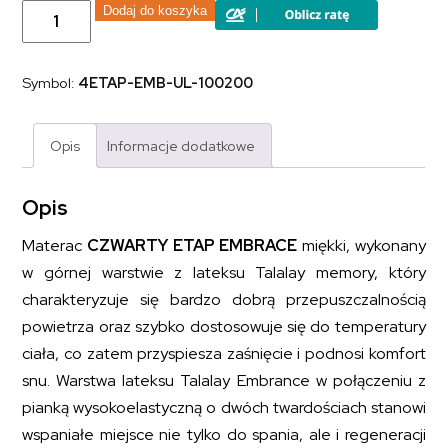
ilość
Dodaj do koszyka
Materac
piankowy
pianka
wysokoelastyczna
Symbol:
4ETAP-EMB-UL-100200
lateks
CZWARTY
ETAP
EMBRACE
Opis
Informacje dodatkowe
100x200
Opis
Materac
CZWARTY ETAP EMBRACE
miękki, wykonany
w górnej warstwie z lateksu Talalay memory, który
charakteryzuje się bardzo dobrą przepuszczalnością
powietrza oraz szybko dostosowuje się do temperatury
ciała, co zatem przyspiesza zaśnięcie i podnosi komfort
snu. Warstwa lateksu Talalay Embrance w połączeniu z
pianką wysokoelastyczną o dwóch twardościach stanowi
wspaniałe miejsce nie tylko do spania, ale i regeneracji