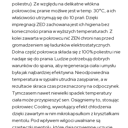
poliestru). Ze względu na delikatne włókna
pokrowców, pranie możliwe jest w temp. 30°C, a ich
właściwości utrzymują się do 10 prań. Dzięki
impregnacji ZEO zachowana jest ich higiena bez
konieczności prania w wyższych temperaturach. Z
kolei zawarta w pokrowcu nić ZEN chroni nas przed
gromadzeniem się ładunków elektrostatycznych.
Dolna część pokrowca składa się z 100% poliestru i nie
nadaje się do prania. Ludzie potrzebują dobrych
warunków do spania, aby regeneracja ciała i umysłu
była jak najbardziej efektywna. Nieodpowiednia
temperatura w sypialni utrudnia zasypianie, a w
rezultacie skraca czas przeznaczony na odpoczynek.
Tymczasem nawet niewielki spadek temperatury
ciała może przyspieszyć sen. Osiągniemy to, stosując
pokrowiec Cooling, wywołujący efekt chłodzenia
dzięki zawartym w nim mikrokapsułkom z kryształkami
mentolu. Pod wpływem wilgoci uwalniane są
cząsteczki mentolu, które dają przyjemne uczucie