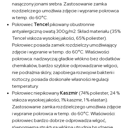
nasączony jonami srebra. Zastosowanie zamka
rozdzielczego umożliwia zdjęcie i wypranie pokrowca
w temp. do 60°C.
Pokrowiec
Tencel
pikowany obustronnie
antyalergiczną owatą 300g/m2. Skład materiału (35%
Tencel viskoza wysokiej jakości, 65% poliester).
Pokrowiec posiada zamek rozdzielczy umożliwiający
zdjęcie i wypranie w temp. do 60°C. Właściwości
pokrowca: nadzwyczaj gładkie włókno bez dodatków
chemikaliów, bardzo szybkie odprowadzanie wilgoci,
nie podrażnia skóry, zapobiega rozwojowi bakterii i
roztoczy, posiada doskonałe własności regulacji
temperatury.
Pokrowiec niepikowany
Kaszmir
(74% poliester, 24 %
viskoza wysokiej jakości, 1% kaszmir, 1 % elastan).
Zastosowanie zamka rozdzielczego umożliwia zdjęcie
i wypranie pokrowca w temp. do 60°C. Właściwości:
pokrowiec bardzo dobrze odprowadza wilgoć,
równomierna struktura włókna utrudnia brudzenie,