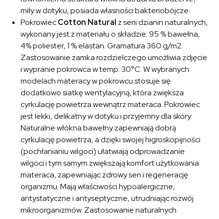
miły w dotyku, posiada własności bakteriobójcze.
Pokrowiec
Cotton Natural
z serii dzianin naturalnych,
wykonany jest z materiału o składzie: 95 % bawełna,
4% poliester, 1 % elastan. Gramatura 360 g/m2.
Zastosowanie zamka rozdzielczego umożliwia zdjęcie
i wypranie pokrowca w temp. 30°C. W wybranych
modelach materacy w pokrowcu stosuje się
dodatkowo siatkę wentylacyjną, która zwiększa
cyrkulację powietrza wewnątrz materaca. Pokrowiec
jest lekki, delikatny w dotyku i przyjemny dla skóry.
Naturalne włókna bawełny zapewniają dobrą
cyrkulację powietrza, a dzięki swojej higroskopijności
(pochłanianiu wilgoci) ułatwiają odprowadzanie
wilgoci i tym samym zwiększają komfort użytkowania
materaca, zapewniając zdrowy sen i regenerację
organizmu. Mają właściwości hypoalergiczne,
antystatyczne i antyseptyczne, utrudniając rozwój
mikroorganizmów. Zastosowanie naturalnych