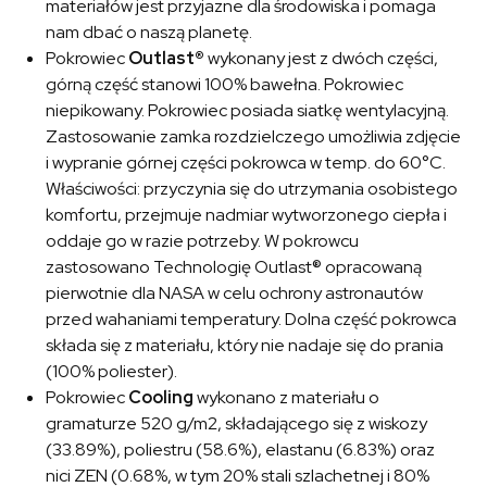
materiałów jest przyjazne dla środowiska i pomaga
nam dbać o naszą planetę.
Pokrowiec
Outlast®
wykonany jest z dwóch części,
górną część stanowi 100% bawełna. Pokrowiec
niepikowany. Pokrowiec posiada siatkę wentylacyjną.
Zastosowanie zamka rozdzielczego umożliwia zdjęcie
i wypranie górnej części pokrowca w temp. do 60°C.
Właściwości: przyczynia się do utrzymania osobistego
komfortu, przejmuje nadmiar wytworzonego ciepła i
oddaje go w razie potrzeby. W pokrowcu
zastosowano Technologię Outlast® opracowaną
pierwotnie dla NASA w celu ochrony astronautów
przed wahaniami temperatury. Dolna część pokrowca
składa się z materiału, który nie nadaje się do prania
(100% poliester).
Pokrowiec
Cooling
wykonano z materiału o
gramaturze 520 g/m2, składającego się z wiskozy
(33.89%), poliestru (58.6%), elastanu (6.83%) oraz
nici ZEN (0.68%, w tym 20% stali szlachetnej i 80%