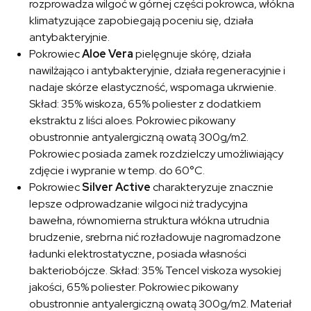
rozprowadza wilgoć w górnej części pokrowca, włókna
klimatyzujące zapobiegają poceniu się, działa
antybakteryjnie.
Pokrowiec
Aloe Vera
pielęgnuje skórę, działa
nawilżająco i antybakteryjnie, działa regeneracyjnie i
nadaje skórze elastyczność, wspomaga ukrwienie.
Skład: 35% wiskoza, 65% poliester z dodatkiem
ekstraktu z liści aloes. Pokrowiec pikowany
obustronnie antyalergiczną owatą 300g/m2.
Pokrowiec posiada zamek rozdzielczy umożliwiający
zdjęcie i wypranie w temp. do 60°C.
Pokrowiec
Silver Active
charakteryzuje znacznie
lepsze odprowadzanie wilgoci niż tradycyjna
bawełna, równomierna struktura włókna utrudnia
brudzenie, srebrna nić rozładowuje nagromadzone
ładunki elektrostatyczne, posiada własności
bakteriobójcze. Skład: 35% Tencel viskoza wysokiej
jakości, 65% poliester. Pokrowiec pikowany
obustronnie antyalergiczną owatą 300g/m2. Materiał