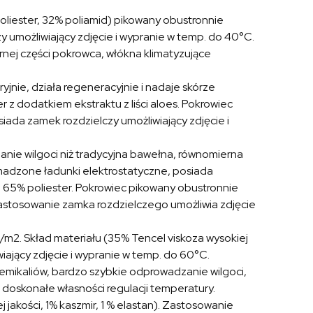
oliester, 32% poliamid) pikowany obustronnie
 umożliwiający zdjęcie i wypranie w temp. do 40°C.
rnej części pokrowca, włókna klimatyzujące
ryjnie, działa regeneracyjnie i nadaje skórze
 z dodatkiem ekstraktu z liści aloes. Pokrowiec
ada zamek rozdzielczy umożliwiający zdjęcie i
nie wilgoci niż tradycyjna bawełna, równomierna
omadzone ładunki elektrostatyczne, posiada
i, 65% poliester. Pokrowiec pikowany obustronnie
astosowanie zamka rozdzielczego umożliwia zdjęcie
m2. Skład materiału (35% Tencel viskoza wysokiej
iający zdjęcie i wypranie w temp. do 60°C.
mikaliów, bardzo szybkie odprowadzanie wilgoci,
a doskonałe własności regulacji temperatury.
j jakości, 1% kaszmir, 1 % elastan). Zastosowanie