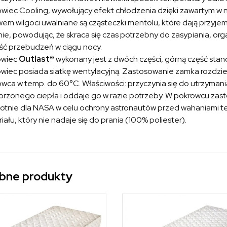
wiec Cooling, wywołujący efekt chłodzenia dzięki zawartym w 
em wilgoci uwalniane są cząsteczki mentolu, które dają przyjemn
nie, powodując, że skraca się czas potrzebny do zasypiania, or
lość przebudzeń w ciągu nocy.
owiec
Outlast®
wykonany jest z dwóch części, górną część sta
wiec posiada siatkę wentylacyjną. Zastosowanie zamka rozdziel
wca w temp. do 60°C. Właściwości: przyczynia się do utrzyman
rzonego ciepła i oddaje go w razie potrzeby. W pokrowcu za
otnie dla NASA w celu ochrony astronautów przed wahaniami te
iału, który nie nadaje się do prania (100% poliester).
bne produkty