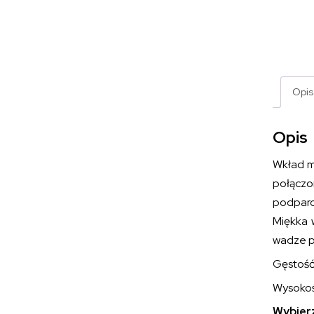
Opis
Opis
Wkład 
połączo
podparc
Miękka 
wadze p
Gęstość 
Wysokoś
Wybierz