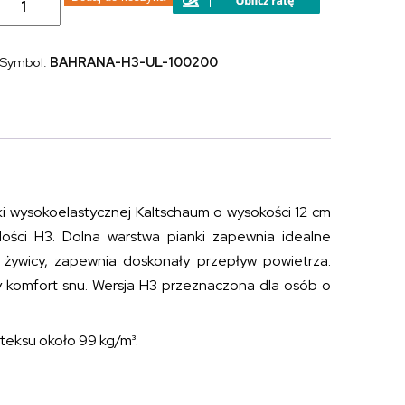
Materac
piankowy
pianka
wysokoelastyczna,
Symbol:
BAHRANA-H3-UL-100200
naturalny
lateks
BAHRAIN
TALALAY
NATURAL
H3
100x200
i wysokoelastycznej Kaltschaum o wysokości 12 cm
ości H3. Dolna warstwa pianki zapewnia idealne
 żywicy, zapewnia doskonały przepływ powietrza.
y komfort snu. Wersja H3 przeznaczona dla osób o
teksu około 99 kg/m³.