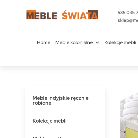
535 035 
sklep@me
Home
Meble kolonialne
Kolekcje mebli
Meble indyjskie ręcznie
robione
Kolekcje mebli