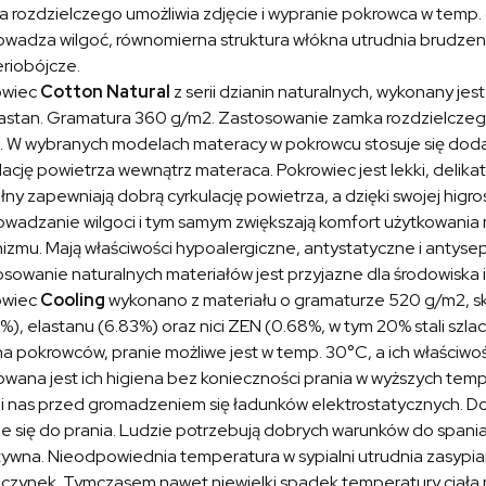
 rozdzielczego umożliwia zdjęcie i wypranie pokrowca w temp.
wadza wilgoć, równomierna struktura włókna utrudnia brudzenie
riobójcze.
owiec
Cotton Natural
z serii dzianin naturalnych, wykonany jes
lastan. Gramatura 360 g/m2. Zastosowanie zamka rozdzielczego
 W wybranych modelach materacy w pokrowcu stosuje się dodat
lację powietrza wewnątrz materaca. Pokrowiec jest lekki, delika
ny zapewniają dobrą cyrkulację powietrza, a dzięki swojej higros
wadzanie wilgoci i tym samym zwiększają komfort użytkowania 
izmu. Mają właściwości hypoalergiczne, antystatyczne i antyse
sowanie naturalnych materiałów jest przyjazne dla środowiska
owiec
Cooling
wykonano z materiału o gramaturze 520 g/m2, skł
%), elastanu (6.83%) oraz nici ZEN (0.68%, w tym 20% stali szla
a pokrowców, pranie możliwe jest w temp. 30°C, a ich właściwośc
wana jest ich higiena bez konieczności prania w wyższych temp
i nas przed gromadzeniem się ładunków elektrostatycznych. Doln
e się do prania. Ludzie potrzebują dobrych warunków do spania, 
ywna. Nieodpowiednia temperatura w sypialni utrudnia zasypian
zynek. Tymczasem nawet niewielki spadek temperatury ciała m