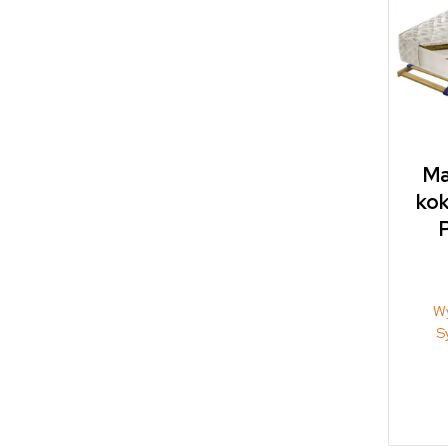
Ma
ko
W
S