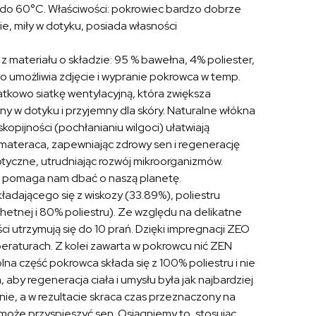
 do 60°C. Właściwości: pokrowiec bardzo dobrze
, miły w dotyku, posiada własności
t z materiału o składzie: 95 % bawełna, 4% poliester,
 umożliwia zdjęcie i wypranie pokrowca w temp.
kowo siatkę wentylacyjną, która zwiększa
tny w dotyku i przyjemny dla skóry. Naturalne włókna
kopijności (pochłanianiu wilgoci) ułatwiają
materaca, zapewniając zdrowy sen i regenerację
ptyczne, utrudniając rozwój mikroorganizmów.
 i pomaga nam dbać o naszą planetę.
adającego się z wiskozy (33.89%), poliestru
chetnej i 80% poliestru). Ze względu na delikatne
i utrzymują się do 10 prań. Dzięki impregnacji ZEO
eraturach. Z kolei zawarta w pokrowcu nić ZEN
a część pokrowca składa się z 100% poliestru i nie
aby regeneracja ciała i umysłu była jak najbardziej
ie, a w rezultacie skraca czas przeznaczony na
oże przyspieszyć sen. Osiągniemy to, stosując