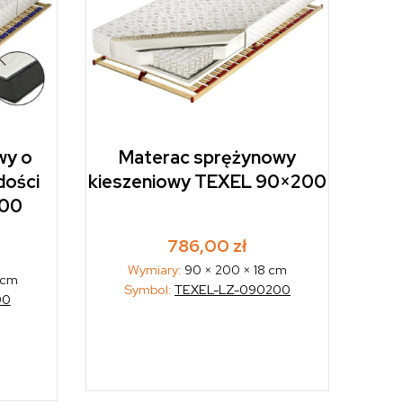
wy o
Materac sprężynowy
dości
kieszeniowy TEXEL 90×200
200
786,00
zł
Wymiary:
90 × 200 × 18 cm
 cm
Symbol:
TEXEL-LZ-090200
00