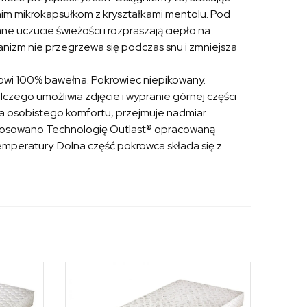
nim mikrokapsułkom z kryształkami mentolu. Pod
e uczucie świeżości i rozpraszają ciepło na
ganizm nie przegrzewa się podczas snu i zmniejsza
nowi 100% bawełna. Pokrowiec niepikowany.
czego umożliwia zdjęcie i wypranie górnej części
ia osobistego komfortu, przejmuje nadmiar
stosowano Technologię Outlast® opracowaną
mperatury. Dolna część pokrowca składa się z