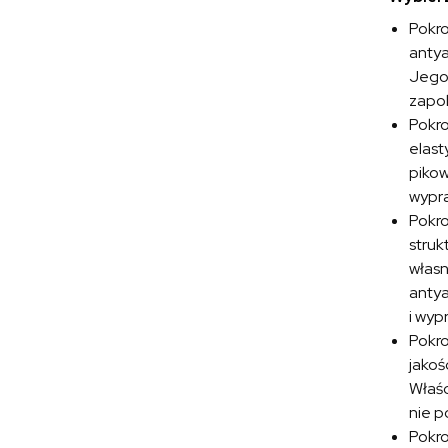
Pokr
antya
Jego 
zapob
Pokr
elast
pikow
wypra
Pokr
struk
własn
antya
i wyp
Pokr
jakoś
Właśc
nie p
Pokr