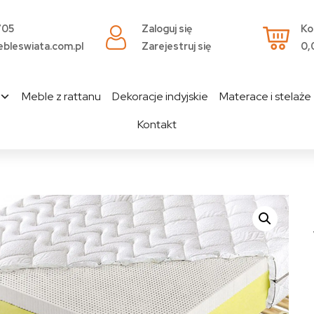
705
Zaloguj się
Ko
bleswiata.com.pl
Zarejestruj się
0,
Meble z rattanu
Dekoracje indyjskie
Materace i stelaże
Kontakt