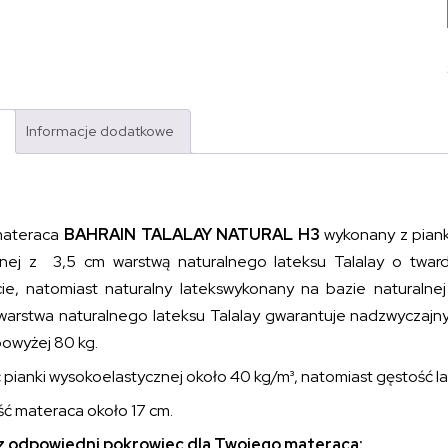
Informacje dodatkowe
materaca
BAHRAIN TALALAY NATURAL H3
wykonany z piank
nej z 3,5 cm warstwą naturalnego lateksu Talalay o tward
ie, natomiast naturalny latekswykonany na bazie naturalnej
warstwa naturalnego lateksu Talalay gwarantuje nadzwyczajn
owyżej 80 kg.
pianki wysokoelastycznej około 40 kg/m³, natomiast gęstość la
ć materaca około 17 cm.
 odpowiedni pokrowiec dla Twojego materaca: