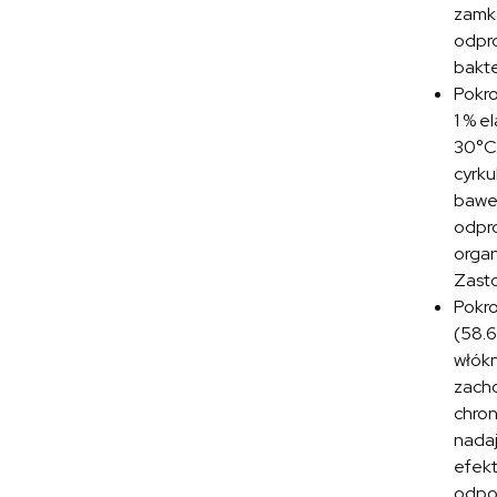
zamka
odpro
bakte
Pokr
1 % e
30°C.
cyrku
baweł
odpro
organ
Zasto
Pokr
(58.6
włókn
zacho
chron
nadaj
efekt
odpoc