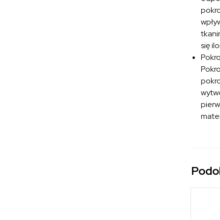
pokro
wpływ
tkani
się i
Pokr
Pokro
pokro
wytwo
pierw
mater
Podo