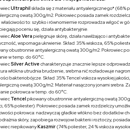
owiec
Ultraphil
składa się z materiału antyalergicznego* (68% p
lergiczną owatą 300g/m2. Pokrowiec posiada zamek rozdzielczy
właściwości to: szybko i równomiernie rozprowadza wilgoć w gó
iegają poceniu się, działa antybakteryjnie.
owiec
Aloe Vera
pielęgnuje skórę, działa nawilżająco i antybakte
yczność, wspomaga ukrwienie. Skład: 35% wiskoza, 65% poliester
any obustronnie antyalergiczną owatą 300g/m2. Pokrowiec posi
nie w temp. do 60°C.
owiec
Silver Active
charakteryzuje znacznie lepsze odprowadza
tura włókna utrudnia brudzenie, srebrna nić rozładowuje nagr
ości bakteriobójcze. Skład: 35% Tencel viskoza wysokiej jakośc
lergiczną owatą 300g/m2. Materiał nasączony jonami srebra. Z
ranie pokrowca w temp. do 60°C.
owiec
Tencel
pikowany obustronnie antyalergiczną owatą 300g/
ci, 65% poliester). Pokrowiec posiada zamek rozdzielczy umożliw
iwości pokrowca: nadzwyczaj gładkie włókno bez dodatków che
odrażnia skóry, zapobiega rozwojowi bakterii i roztoczy, posiad
owiec niepikowany
Kaszmir
(74% poliester, 24 % viskoza wysokie