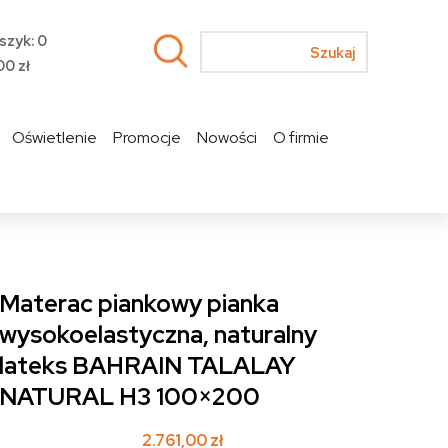
szyk: 0
00
zł
Oświetlenie
Promocje
Nowości
O firmie
Materac piankowy pianka
wysokoelastyczna, naturalny
lateks BAHRAIN TALALAY
NATURAL H3 100×200
2.761,00
zł