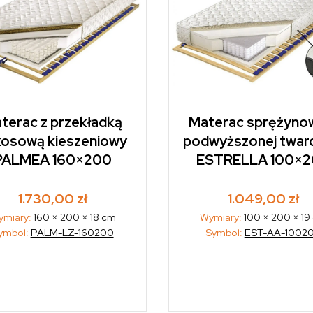
terac z przekładką
Materac sprężyno
kosową kieszeniowy
podwyższonej twar
PALMEA 160×200
ESTRELLA 100×
1.730,00
zł
1.049,00
zł
ymiary:
160 × 200 × 18 cm
Wymiary:
100 × 200 × 19
ymbol:
PALM-LZ-160200
Symbol:
EST-AA-1002