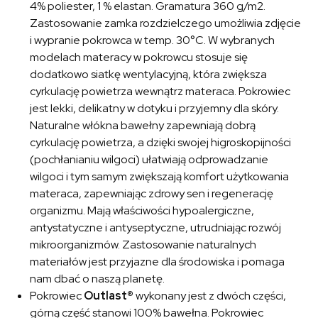
4% poliester, 1 % elastan. Gramatura 360 g/m2.
Zastosowanie zamka rozdzielczego umożliwia zdjęcie
i wypranie pokrowca w temp. 30°C. W wybranych
modelach materacy w pokrowcu stosuje się
dodatkowo siatkę wentylacyjną, która zwiększa
cyrkulację powietrza wewnątrz materaca. Pokrowiec
jest lekki, delikatny w dotyku i przyjemny dla skóry.
Naturalne włókna bawełny zapewniają dobrą
cyrkulację powietrza, a dzięki swojej higroskopijności
(pochłanianiu wilgoci) ułatwiają odprowadzanie
wilgoci i tym samym zwiększają komfort użytkowania
materaca, zapewniając zdrowy sen i regenerację
organizmu. Mają właściwości hypoalergiczne,
antystatyczne i antyseptyczne, utrudniając rozwój
mikroorganizmów. Zastosowanie naturalnych
materiałów jest przyjazne dla środowiska i pomaga
nam dbać o naszą planetę.
Pokrowiec
Outlast®
wykonany jest z dwóch części,
górną część stanowi 100% bawełna. Pokrowiec