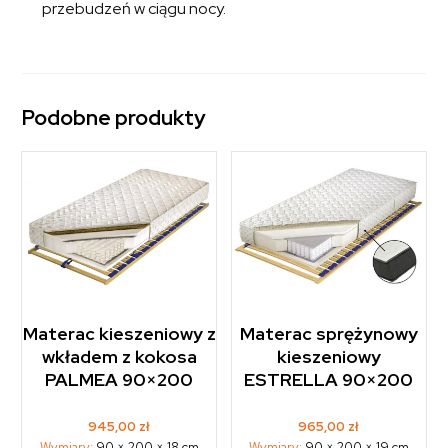
przebudzeń w ciągu nocy.
Podobne produkty
Materac kieszeniowy z
Materac sprężynowy
wkładem z kokosa
kieszeniowy
PALMEA 90×200
ESTRELLA 90×200
945,00
zł
965,00
zł
Wymiary:
90 × 200 × 18 cm
Wymiary:
90 × 200 × 19 cm