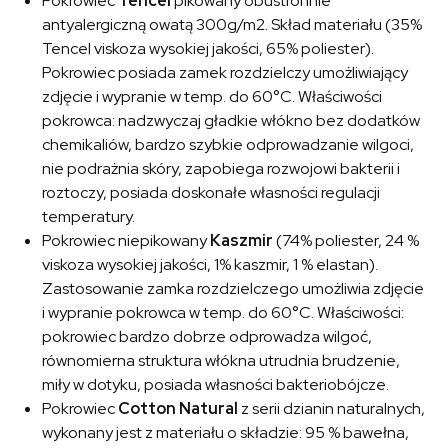
Pokrowiec
Tencel
pikowany obustronnie
antyalergiczną owatą 300g/m2. Skład materiału (35%
Tencel viskoza wysokiej jakości, 65% poliester).
Pokrowiec posiada zamek rozdzielczy umożliwiający
zdjęcie i wypranie w temp. do 60°C. Właściwości
pokrowca: nadzwyczaj gładkie włókno bez dodatków
chemikaliów, bardzo szybkie odprowadzanie wilgoci,
nie podrażnia skóry, zapobiega rozwojowi bakterii i
roztoczy, posiada doskonałe własności regulacji
temperatury.
Pokrowiec niepikowany
Kaszmir
(74% poliester, 24 %
viskoza wysokiej jakości, 1% kaszmir, 1 % elastan).
Zastosowanie zamka rozdzielczego umożliwia zdjęcie
i wypranie pokrowca w temp. do 60°C. Właściwości:
pokrowiec bardzo dobrze odprowadza wilgoć,
równomierna struktura włókna utrudnia brudzenie,
miły w dotyku, posiada własności bakteriobójcze.
Pokrowiec
Cotton Natural
z serii dzianin naturalnych,
wykonany jest z materiału o składzie: 95 % bawełna,