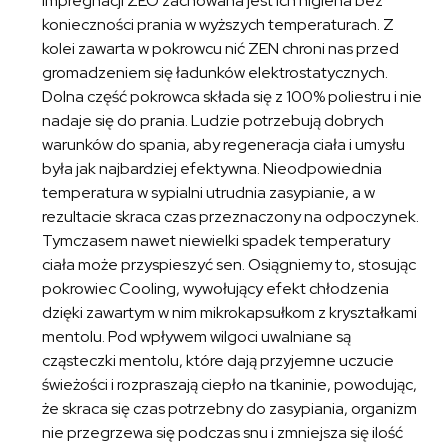
impregnacji ZEO zachowana jest ich higiena bez
konieczności prania w wyższych temperaturach. Z
kolei zawarta w pokrowcu nić ZEN chroni nas przed
gromadzeniem się ładunków elektrostatycznych.
Dolna część pokrowca składa się z 100% poliestru i nie
nadaje się do prania. Ludzie potrzebują dobrych
warunków do spania, aby regeneracja ciała i umysłu
była jak najbardziej efektywna. Nieodpowiednia
temperatura w sypialni utrudnia zasypianie, a w
rezultacie skraca czas przeznaczony na odpoczynek.
Tymczasem nawet niewielki spadek temperatury
ciała może przyspieszyć sen. Osiągniemy to, stosując
pokrowiec Cooling, wywołujący efekt chłodzenia
dzięki zawartym w nim mikrokapsułkom z kryształkami
mentolu. Pod wpływem wilgoci uwalniane są
cząsteczki mentolu, które dają przyjemne uczucie
świeżości i rozpraszają ciepło na tkaninie, powodując,
że skraca się czas potrzebny do zasypiania, organizm
nie przegrzewa się podczas snu i zmniejsza się ilość