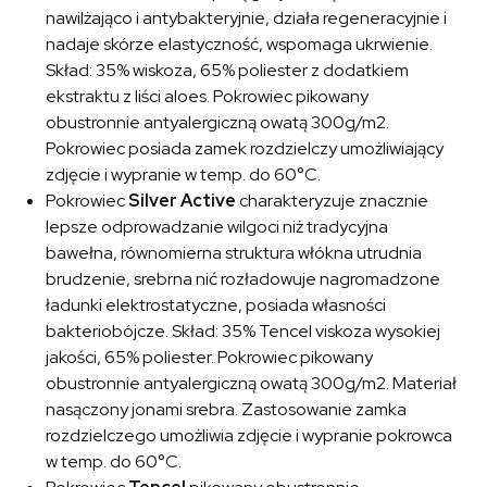
nawilżająco i antybakteryjnie, działa regeneracyjnie i
nadaje skórze elastyczność, wspomaga ukrwienie.
Skład: 35% wiskoza, 65% poliester z dodatkiem
ekstraktu z liści aloes. Pokrowiec pikowany
obustronnie antyalergiczną owatą 300g/m2.
Pokrowiec posiada zamek rozdzielczy umożliwiający
zdjęcie i wypranie w temp. do 60°C.
Pokrowiec
Silver Active
charakteryzuje znacznie
lepsze odprowadzanie wilgoci niż tradycyjna
bawełna, równomierna struktura włókna utrudnia
brudzenie, srebrna nić rozładowuje nagromadzone
ładunki elektrostatyczne, posiada własności
bakteriobójcze. Skład: 35% Tencel viskoza wysokiej
jakości, 65% poliester. Pokrowiec pikowany
obustronnie antyalergiczną owatą 300g/m2. Materiał
nasączony jonami srebra. Zastosowanie zamka
rozdzielczego umożliwia zdjęcie i wypranie pokrowca
w temp. do 60°C.