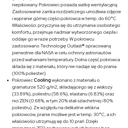
niepikowany. Pokrowiec posiada siatkę wentylacyjną.
Zastosowanie zamka rozdzielczego umożliwia zdjęcie
i wypranie górnej części pokrowca w temp. do 60°C.
Właściwości: przyczynia się do utrzymania osobistego
komfortu, przejmuje nadmiar wytworzonego ciepła i
oddaje go w razie potrzeby. W pokrowcu
zastosowano Technologię Outlast® opracowaną
pierwotnie dla NASA w celu ochrony astronautów
przed wahaniami temperatury. Dolna część pokrowca
składa się z materiału, który nie nadaje się do prania
(100% poliester).
Pokrowiec
Cooling
wykonano z materiału o
gramaturze 520 g/m2, składającego się z wiskozy
(33.89%), poliestru (58.6%), elastanu (6.83%) oraz
nici ZEN (0.68%, w tym 20% stali szlachetnej i 80%
poliestru). Ze względu na delikatne włókna
pokrowców, pranie możliwe jest w temp. 30°C, a ich
właściwości utrzymują się do 10 prań. Dzięki