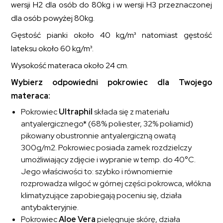
wersji H2 dla osób do 80kg i w wersji H3 przeznaczonej
dla osób powyżej 80kg.
Gęstość pianki około 40 kg/m³ natomiast gęstość
lateksu około 60 kg/m³.
Wysokość materaca około 24 cm.
Wybierz odpowiedni pokrowiec dla Twojego
materaca:
Pokrowiec
Ultraphil
składa się z materiału
antyalergicznego* (68% poliester, 32% poliamid)
pikowany obustronnie antyalergiczną owatą
300g/m2. Pokrowiec posiada zamek rozdzielczy
umożliwiający zdjęcie i wypranie w temp. do 40°C.
Jego właściwości to: szybko i równomiernie
rozprowadza wilgoć w górnej części pokrowca, włókna
klimatyzujące zapobiegają poceniu się, działa
antybakteryjnie.
Pokrowiec
Aloe Vera
pielęgnuje skórę, działa