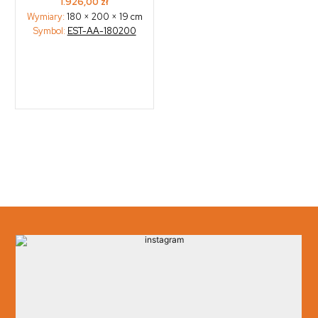
1.926,00
zł
Wymiary:
180 × 200 × 19 cm
Symbol:
EST-AA-180200