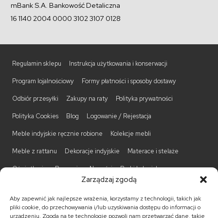
mBank S.A. Bankowość Detaliczna
16 1140 2004 0000 3102 3107 0128
Regulamin sklepu
Instrukcja użytkowania i konserwacji
Program lojalnościowy
Formy płatności i sposoby dostawy
Odbiór przesyłki
Zakupy na raty
Polityka prywatności
Polityka Cookies
Blog
Logowanie / Rejestacja
Meble indyjskie ręcznie robione
Kolekcje mebli
Meble z rattanu
Dekoracje indyjskie
Materace i stelaże
Oświetlenie
Promocje
Nowości
Barki kolonialne
Zarządzaj zgodą
Biurka kolonialne
Komody kolonialne
Krzesła kolonialne
Aby zapewnić jak najlepsze wrażenia, korzystamy z technologii, takich jak
Kufry indyjskie
Ławki kolonialne
Łóżka kolonialne
pliki cookie, do przechowywania i/lub uzyskiwania dostępu do informacji o
urządzeniu. Zgoda na te technologie pozwoli nam przetwarzać dane, takie