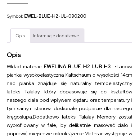
piankowy
pianka
wysokoelastyczna
Symbol:
EWEL-BLUE-H2-UL-090200
naturalny
lateks
EWELINA
BLUE
Opis
Informacje dodatkowe
H2
H3
90x200
Opis
Wkład materac
EWELINA BLUE H2 LUB H3
stanowi
pianka wysokoelastyczna Kaltschaum o wysokości 14cm
nad pianka znajduje się naturalny termoelastyczny
lateks Talalay, który dopasowuje się do kształtów
naszego ciała pod wpływem ciężaru oraz temperatury i
tym samym stanowi doskonałe podparcie dla naszego
kręgosłupa.Dodatkowo lateks Talalay Memory został
wyprofilowany w fale, by delikatnie masować ciało i
poprawić miejscowe mikrokrążenie.Materac występuje w