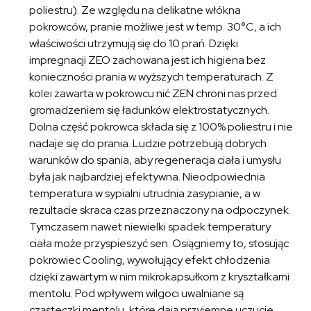
poliestru). Ze względu na delikatne włókna
pokrowców, pranie możliwe jest w temp. 30°C, a ich
właściwości utrzymują się do 10 prań. Dzięki
impregnacji ZEO zachowana jest ich higiena bez
konieczności prania w wyższych temperaturach. Z
kolei zawarta w pokrowcu nić ZEN chroni nas przed
gromadzeniem się ładunków elektrostatycznych.
Dolna część pokrowca składa się z 100% poliestru i nie
nadaje się do prania. Ludzie potrzebują dobrych
warunków do spania, aby regeneracja ciała i umysłu
była jak najbardziej efektywna. Nieodpowiednia
temperatura w sypialni utrudnia zasypianie, a w
rezultacie skraca czas przeznaczony na odpoczynek.
Tymczasem nawet niewielki spadek temperatury
ciała może przyspieszyć sen. Osiągniemy to, stosując
pokrowiec Cooling, wywołujący efekt chłodzenia
dzięki zawartym w nim mikrokapsułkom z kryształkami
mentolu. Pod wpływem wilgoci uwalniane są
cząsteczki mentolu, które dają przyjemne uczucie