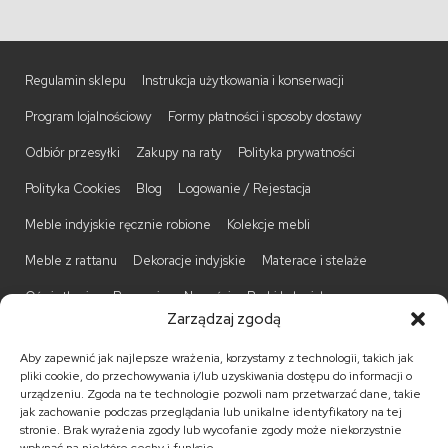
Regulamin sklepu
Instrukcja użytkowania i konserwacji
Program lojalnościowy
Formy płatności i sposoby dostawy
Odbiór przesyłki
Zakupy na raty
Polityka prywatności
Polityka Cookies
Blog
Logowanie / Rejestacja
Meble indyjskie ręcznie robione
Kolekcje mebli
Meble z rattanu
Dekoracje indyjskie
Materace i stelaże
Oświetlenie
Promocje
Nowości
Barki kolonialne
Zarządzaj zgodą
Biurka kolonialne
Komody kolonialne
Krzesła kolonialne
Aby zapewnić jak najlepsze wrażenia, korzystamy z technologii, takich jak
Kufry indyjskie
Ławki kolonialne
Łóżka kolonialne
pliki cookie, do przechowywania i/lub uzyskiwania dostępu do informacji o
urządzeniu. Zgoda na te technologie pozwoli nam przetwarzać dane, takie
Parawany kolonialne
Półki kolonialne
Regały kolonialne
jak zachowanie podczas przeglądania lub unikalne identyfikatory na tej
stronie. Brak wyrażenia zgody lub wycofanie zgody może niekorzystnie
Stojaki na CD
Stoliki kawowe
Stoliki nocne