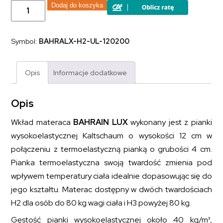
ilość
Dodaj do koszyka
Materac
piankowy
z
pianką
Symbol:
BAHRALX-H2-UL-120200
wysokoelastyczną
i
termoelastyczną
BAHRAIN
Opis
Informacje dodatkowe
LUX
120x200
Opis
Wkład materaca
BAHRAIN LUX
wykonany jest z pianki
wysokoelastycznej Kaltschaum o wysokości 12 cm w
połączeniu z termoelastyczną pianką o grubości 4 cm.
Pianka termoelastyczna swoją twardość zmienia pod
wpływem temperatury ciała idealnie dopasowując się do
jego kształtu. Materac dostępny w dwóch twardościach
H2 dla osób do 80 kg wagi ciała i H3 powyżej 80 kg.
Gęstość pianki wysokoelastycznej około 40 kg/m³,