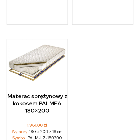
Materac sprężynowy z
kokosem PALMEA
180×200
1.961,00
zł
Wymiary:
180 × 200 × 18 cm
Symbol:
PALM-LZ-180200