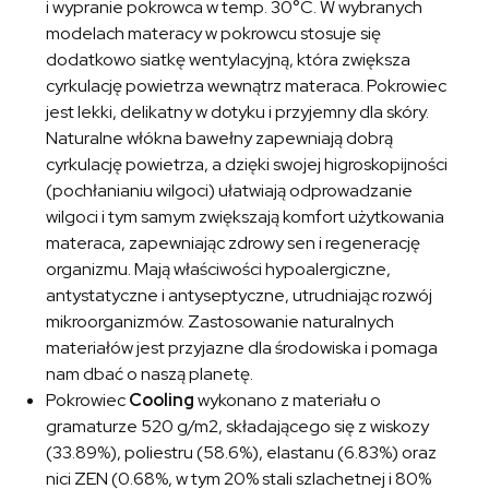
i wypranie pokrowca w temp. 30°C. W wybranych
modelach materacy w pokrowcu stosuje się
dodatkowo siatkę wentylacyjną, która zwiększa
cyrkulację powietrza wewnątrz materaca. Pokrowiec
jest lekki, delikatny w dotyku i przyjemny dla skóry.
Naturalne włókna bawełny zapewniają dobrą
cyrkulację powietrza, a dzięki swojej higroskopijności
(pochłanianiu wilgoci) ułatwiają odprowadzanie
wilgoci i tym samym zwiększają komfort użytkowania
materaca, zapewniając zdrowy sen i regenerację
organizmu. Mają właściwości hypoalergiczne,
antystatyczne i antyseptyczne, utrudniając rozwój
mikroorganizmów. Zastosowanie naturalnych
materiałów jest przyjazne dla środowiska i pomaga
nam dbać o naszą planetę.
Pokrowiec
Cooling
wykonano z materiału o
gramaturze 520 g/m2, składającego się z wiskozy
(33.89%), poliestru (58.6%), elastanu (6.83%) oraz
nici ZEN (0.68%, w tym 20% stali szlachetnej i 80%