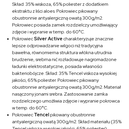
Skład: 35% wiskoza, 65% poliester z dodatkiem
ekstraktu z liści aloes. Pokrowiec pikowany
obustronnie antyalergiczną owatą 300g/m2.
Pokrowiec posiada zamek rozdzielczy umożliwiający
zdjęcie i wypranie w temp. do 60°C.
Pokrowiec
Silver Active
charakteryzuje znacznie
lepsze odprowadzanie wilgoci niż tradycyjna
bawełna, równomierna struktura włókna utrudnia
brudzenie, srebrna nić rozładowuje nagromadzone
ładunki elektrostatyczne, posiada własności
bakteriobójcze. Skład: 35% Tencel viskoza wysokiej
jakości, 65% poliester. Pokrowiec pikowany
obustronnie antyalergiczną owatą 300g/m2. Materiał
nasączony jonami srebra. Zastosowanie zamka
rozdzielczego umożliwia zdjęcie i wypranie pokrowca
w temp. do 60°C.
Pokrowiec
Tencel
pikowany obustronnie
antyalergiczną owatą 300g/m2. Skład materiału (35%
Tencel viskoza wysokiej jakości, 65% poliester).