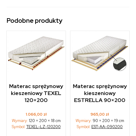
Podobne produkty
Materac sprężynowy
Materac sprężynowy
kieszeniowy TEXEL
kieszeniowy
120×200
ESTRELLA 90×200
1.066,00
zł
965,00
zł
Wymiary:
120 × 200 × 18 cm
Wymiary:
90 × 200 × 19 cm
Symbol:
TEXEL-LZ-120200
Symbol:
EST-AA-090200