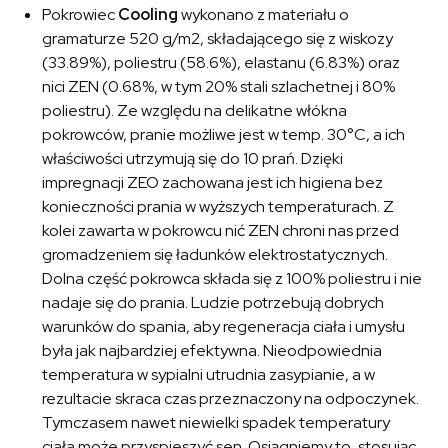
Pokrowiec
Cooling
wykonano z materiału o
gramaturze 520 g/m2, składającego się z wiskozy
(33.89%), poliestru (58.6%), elastanu (6.83%) oraz
nici ZEN (0.68%, w tym 20% stali szlachetnej i 80%
poliestru). Ze względu na delikatne włókna
pokrowców, pranie możliwe jest w temp. 30°C, a ich
właściwości utrzymują się do 10 prań. Dzięki
impregnacji ZEO zachowana jest ich higiena bez
konieczności prania w wyższych temperaturach. Z
kolei zawarta w pokrowcu nić ZEN chroni nas przed
gromadzeniem się ładunków elektrostatycznych.
Dolna część pokrowca składa się z 100% poliestru i nie
nadaje się do prania. Ludzie potrzebują dobrych
warunków do spania, aby regeneracja ciała i umysłu
była jak najbardziej efektywna. Nieodpowiednia
temperatura w sypialni utrudnia zasypianie, a w
rezultacie skraca czas przeznaczony na odpoczynek.
Tymczasem nawet niewielki spadek temperatury
ciała może przyspieszyć sen. Osiągniemy to, stosując