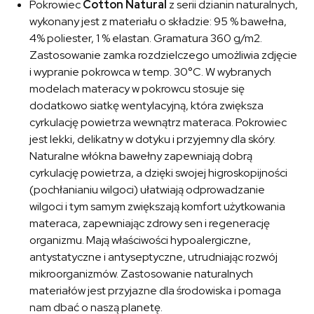
Pokrowiec
Cotton Natural
z serii dzianin naturalnych,
wykonany jest z materiału o składzie: 95 % bawełna,
4% poliester, 1 % elastan. Gramatura 360 g/m2.
Zastosowanie zamka rozdzielczego umożliwia zdjęcie
i wypranie pokrowca w temp. 30°C. W wybranych
modelach materacy w pokrowcu stosuje się
dodatkowo siatkę wentylacyjną, która zwiększa
cyrkulację powietrza wewnątrz materaca. Pokrowiec
jest lekki, delikatny w dotyku i przyjemny dla skóry.
Naturalne włókna bawełny zapewniają dobrą
cyrkulację powietrza, a dzięki swojej higroskopijności
(pochłanianiu wilgoci) ułatwiają odprowadzanie
wilgoci i tym samym zwiększają komfort użytkowania
materaca, zapewniając zdrowy sen i regenerację
organizmu. Mają właściwości hypoalergiczne,
antystatyczne i antyseptyczne, utrudniając rozwój
mikroorganizmów. Zastosowanie naturalnych
materiałów jest przyjazne dla środowiska i pomaga
nam dbać o naszą planetę.