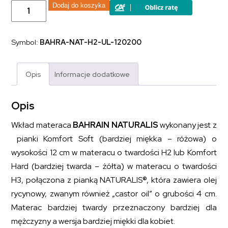
ilość
Dodaj do koszyka
Materac
piankowy
z
pianką
Symbol:
BAHRA-NAT-H2-UL-120200
wysokoelastyczną
i
termoelastyczną
BAHRAIN
Opis
Informacje dodatkowe
NATURALIS
120x200
Opis
Wkład materaca
BAHRAIN NATURALIS
wykonany jest z
pianki Komfort Soft (bardziej miękka – różowa) o
wysokości 12 cm w materacu o twardości H2 lub Komfort
Hard (bardziej twarda – żółta) w materacu o twardości
H3, połączona z pianką NATURALIS®, która zawiera olej
rycynowy, zwanym również „castor oil” o grubości 4 cm.
Materac bardziej twardy przeznaczony bardziej dla
mężczyzny a wersja bardziej miękki dla kobiet.