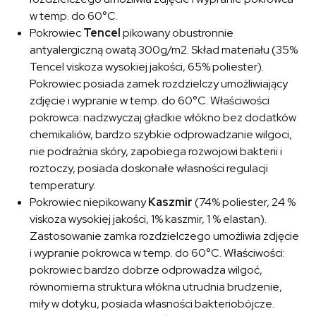
w temp. do 60°C.
Pokrowiec
Tencel
pikowany obustronnie
antyalergiczną owatą 300g/m2. Skład materiału (35%
Tencel viskoza wysokiej jakości, 65% poliester).
Pokrowiec posiada zamek rozdzielczy umożliwiający
zdjęcie i wypranie w temp. do 60°C. Właściwości
pokrowca: nadzwyczaj gładkie włókno bez dodatków
chemikaliów, bardzo szybkie odprowadzanie wilgoci,
nie podrażnia skóry, zapobiega rozwojowi bakterii i
roztoczy, posiada doskonałe własności regulacji
temperatury.
Pokrowiec niepikowany
Kaszmir
(74% poliester, 24 %
viskoza wysokiej jakości, 1% kaszmir, 1 % elastan).
Zastosowanie zamka rozdzielczego umożliwia zdjęcie
i wypranie pokrowca w temp. do 60°C. Właściwości:
pokrowiec bardzo dobrze odprowadza wilgoć,
równomierna struktura włókna utrudnia brudzenie,
miły w dotyku, posiada własności bakteriobójcze.