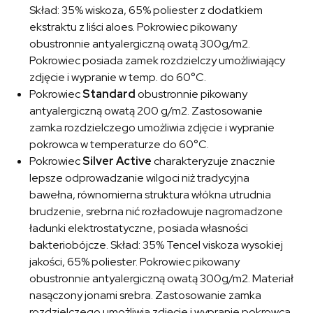
Skład: 35% wiskoza, 65% poliester z dodatkiem
ekstraktu z liści aloes. Pokrowiec pikowany
obustronnie antyalergiczną owatą 300g/m2.
Pokrowiec posiada zamek rozdzielczy umożliwiający
zdjęcie i wypranie w temp. do 60°C.
Pokrowiec
Standard
obustronnie pikowany
antyalergiczną owatą 200 g/m2. Zastosowanie
zamka rozdzielczego umożliwia zdjęcie i wypranie
pokrowca w temperaturze do 60°C.
Pokrowiec
Silver Active
charakteryzuje znacznie
lepsze odprowadzanie wilgoci niż tradycyjna
bawełna, równomierna struktura włókna utrudnia
brudzenie, srebrna nić rozładowuje nagromadzone
ładunki elektrostatyczne, posiada własności
bakteriobójcze. Skład: 35% Tencel viskoza wysokiej
jakości, 65% poliester. Pokrowiec pikowany
obustronnie antyalergiczną owatą 300g/m2. Materiał
nasączony jonami srebra. Zastosowanie zamka
rozdzielczego umożliwia zdjęcie i wypranie pokrowca