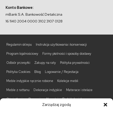
Konto Bankowe:
mBank S.A. Bankowość Detaliczna
16 1140 2004 0000 3102 3107 0128
Regulamin sklepu
Instrukcja użytkowania i konserwacji
Program lojalnościowy
Formy płatności i sposoby dostawy
Odbiór przesyłki
Zakupy na raty
Polityka prywatności
Polityka Cookies
Blog
Logowanie / Rejestacja
Meble indyjskie ręcznie robione
Kolekcje mebli
Meble z rattanu
Dekoracje indyjskie
Materace i stelaże
Oświetlenie
Promocje
Nowości
Barki kolonialne
Zarządzaj zgodą
Biurka kolonialne
Komody kolonialne
Krzesła kolonialne