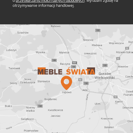
o
przetwarzaniu moich danych osobowych
. Wyrażam zgodę na
otrzymywanie informacji handlowej.