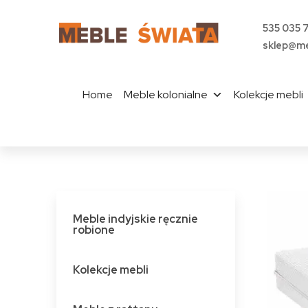
535 035 
sklep@me
Home
Meble kolonialne
Kolekcje mebli
Meble indyjskie ręcznie
robione
Kolekcje mebli