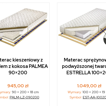
erac kieszeniowy z
Materac sprężyno
dem z kokosa PALMEA
podwyższonej twar
90×200
ESTRELLA 100×
945,00
zł
1.049,00
zł
ymiary:
90 × 200 × 18 cm
Wymiary:
100 × 200 × 19
ymbol:
PALM-LZ-090200
Symbol:
EST-AA-1002