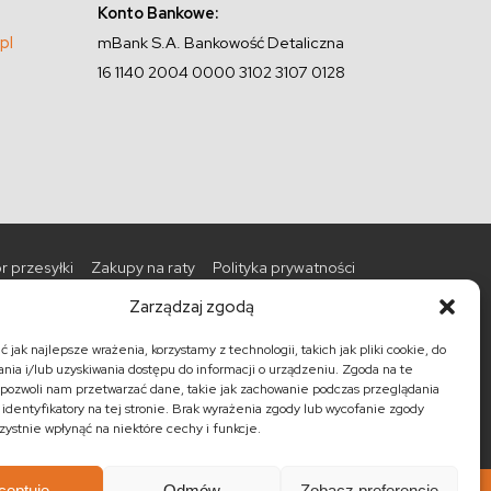
Konto Bankowe:
pl
mBank S.A. Bankowość Detaliczna
16 1140 2004 0000 3102 3107 0128
r przesyłki
Zakupy na raty
Polityka prywatności
Zarządzaj zgodą
Promocje
Nowości
Barki kolonialne
 jak najlepsze wrażenia, korzystamy z technologii, takich jak pliki cookie, do
ia i/lub uzyskiwania dostępu do informacji o urządzeniu. Zgoda na te
kolonialne
Półki kolonialne
Regały kolonialne
pozwoli nam przetwarzać dane, takie jak zachowanie podczas przeglądania
 identyfikatory na tej stronie. Brak wyrażenia zgody lub wycofanie zgody
ystnie wpłynąć na niektóre cechy i funkcje.
ceptuję
Odmów
Zobacz preferencje