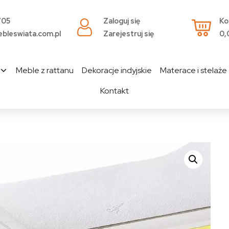
705
Zaloguj się
Ko
bleswiata.com.pl
Zarejestruj się
0,
Meble z rattanu
Dekoracje indyjskie
Materace i stelaże
Kontakt