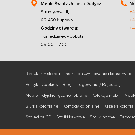
Meble Świata Jolanta Dudycz
Nr
Strumykowa 11,
+4
66-450 Łupowo
+4
Godziny otwarcia:
+4
Poniedziałek - Sobota
09.00 - 17.00
Regulamin sklepu
Instrukcja użytkowania i konserwacji
Polityka Cookies
Blog
Logowanie / Rejestacja
Meble indyjskie ręcznie robione
Kolekcje mebli
Meble
Biurka kolonialne
Komody kolonialne
Krzesła kolonia
Stojaki na CD
Stoliki kawowe
Stoliki nocne
Taboret