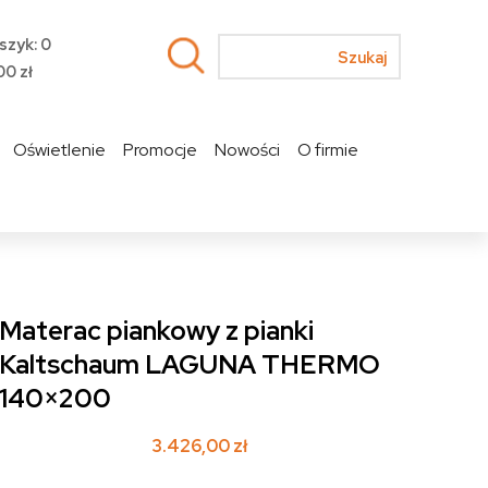
szyk: 0
00
zł
Oświetlenie
Promocje
Nowości
O firmie
Materac piankowy z pianki
Kaltschaum LAGUNA THERMO
140×200
3.426,00
zł