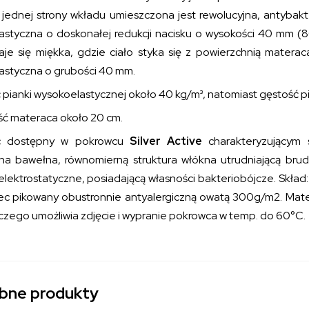
z jednej strony wkładu umieszczona jest rewolucyjna, antybakt
astyczna o doskonałej redukcji nacisku o wysokości 40 mm (80
Staje się miękka, gdzie ciało styka się z powierzchnią mater
astyczna o grubości 40 mm.
pianki wysokoelastycznej około 40 kg/m³, natomiast gęstość p
ć materaca około 20 cm.
c dostępny w pokrowcu
Silver Active
charakteryzującym s
jna bawełna, równomierną struktura włókna utrudniającą bru
elektrostatyczne, posiadającą własności bakteriobójcze. Skład:
ec pikowany obustronnie antyalergiczną owatą 300g/m2. Mate
czego umożliwia zdjęcie i wypranie pokrowca w temp. do 60°C.
bne produkty