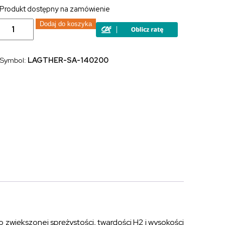
Produkt dostępny na zamówienie
ilość
Dodaj do koszyka
Materac
piankowy
z
pianki
Symbol:
LAGTHER-SA-140200
Kaltschaum
LAGUNA
THERMO
140x200
o zwiększonej sprężystości, twardości H2 i wysokości