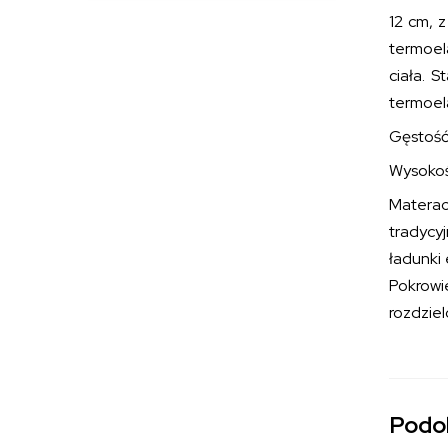
12 cm, 
termoel
ciała. 
termoel
Gęstość 
Wysokoś
Matera
tradycy
ładunki 
Pokrowi
rozdziel
Podo