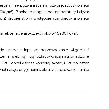
eryjna i nie pozwalająca na rozwój roztoczy pianka
kg/m³). Pianka ta reaguje na temperaturę i ciężar
aca. Z drugiej strony występuje standardowa pianka
ianek termoelastycznych około 45 i 80 kg/m³.
ię znacznie lepszym odprowadzanie wilgoci niż
dzenie, srebrną nicią rozładowującą nagromadzone
 35% Tencel viskoza wysokiej jakości, 65% poliester.
riał nasączony jonami srebra. Zastosowanie zamka