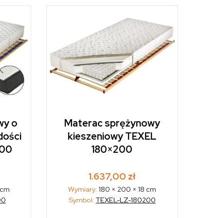
wy o
Materac sprężynowy
dości
kieszeniowy TEXEL
200
180×200
1.637,00
zł
 cm
Wymiary:
180 × 200 × 18 cm
00
Symbol:
TEXEL-LZ-180200