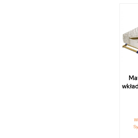
Mat
wkła
W
S