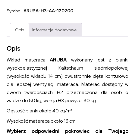
z
pianki
Symbol:
ARUBA-H3-AA-120200
wysokoelastycznej
ARUBA
120x200
Opis
Informacje dodatkowe
Opis
Wkład materaca
ARUBA
wykonany jest z pianki
wysokoelastycznej Kaltschaum siedmiopolowej
(wysokość wkładu 14 cm) dwustronnie cięta konturowo
dla lepszej wentylacji materaca. Materac dostępny w
dwóch twardościach: H2 przeznaczona dla osób o
wadze do 80 kg, wersja H3 powyżej 80 kg.
Gęstość pianki około 40 kg/m³.
Wysokość materaca około 16 cm.
Wybierz odpowiedni pokrowiec dla Twojego