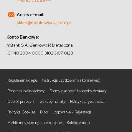
+48 95 722 88 44
Adres e-mail:
sklep@mebleswiata.com.pl
Konto Bankowe:
mBank S.A. Bankowość Detaliczna
16 1140 2004 0000 3102 3107 0128
Regulamin sklepu
Instrukcja użytkowania i konserwacji
Program lojalnościowy
Formy płatności i sposoby dostawy
Odbiór przesyłki
Zakupy na raty
Polityka prywatności
Polityka Cookies
Blog
Logowanie / Rejestacja
Meble indyjskie ręcznie robione
Kolekcje mebli