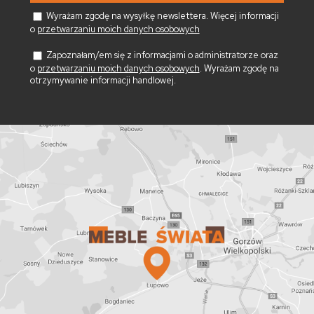
Wyrażam zgodę na wysyłkę newslettera. Więcej informacji
o
przetwarzaniu moich danych osobowych
Zapoznałam/em się z informacjami o administratorze oraz
o
przetwarzaniu moich danych osobowych
. Wyrażam zgodę na
otrzymywanie informacji handlowej.