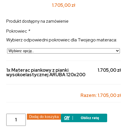
1.705,00
zł
Produkt dostępny na zamówienie
Pokrowiec
*
Wybierz odpowiedni pokrowiec dla Twojego materaca:
1x Materac piankowy z pianki
1.705,00 zł
wysokoelastycznej ARUBA 120x200
Razem:
1.705,00 zł
ilość
Dodaj do koszyka
Materac
piankowy