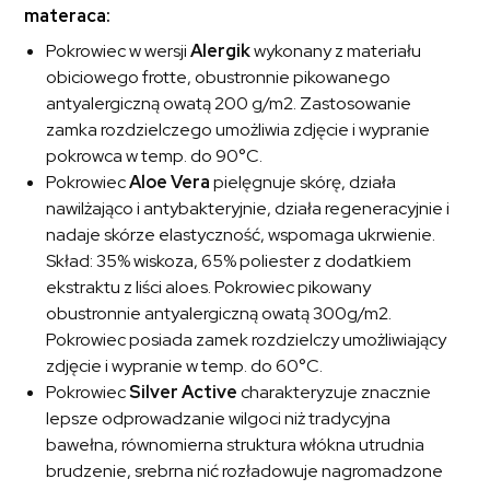
materaca:
Pokrowiec w wersji
Alergik
wykonany z materiału
obiciowego frotte, obustronnie pikowanego
antyalergiczną owatą 200 g/m2. Zastosowanie
zamka rozdzielczego umożliwia zdjęcie i wypranie
pokrowca w temp. do 90°C.
Pokrowiec
Aloe Vera
pielęgnuje skórę, działa
nawilżająco i antybakteryjnie, działa regeneracyjnie i
nadaje skórze elastyczność, wspomaga ukrwienie.
Skład: 35% wiskoza, 65% poliester z dodatkiem
ekstraktu z liści aloes. Pokrowiec pikowany
obustronnie antyalergiczną owatą 300g/m2.
Pokrowiec posiada zamek rozdzielczy umożliwiający
zdjęcie i wypranie w temp. do 60°C.
Pokrowiec
Silver Active
charakteryzuje znacznie
lepsze odprowadzanie wilgoci niż tradycyjna
bawełna, równomierna struktura włókna utrudnia
brudzenie, srebrna nić rozładowuje nagromadzone