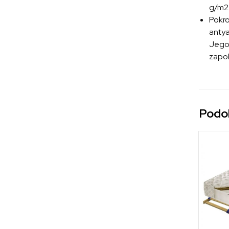
g/m2.
Pokr
antya
Jego 
zapob
Podo