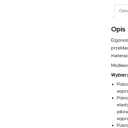
Opis
Opis
Ergonom
przekła
materac
Możliwo
Wybierz
Pokro
wypra
Pokr
elast
pikow
wypra
Pokro