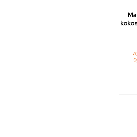
Ma
koko
W
S