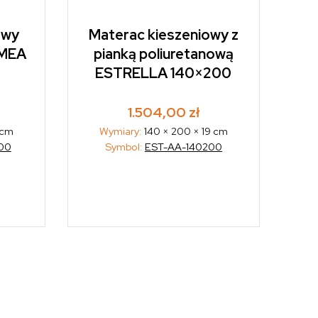
owy
Materac kieszeniowy z
LMEA
pianką poliuretanową
ESTRELLA 140×200
1.504,00
zł
 cm
Wymiary:
140 × 200 × 19 cm
00
Symbol:
EST-AA-140200