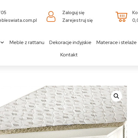
705
Zaloguj się
Ko
bleswiata.com.pl
Zarejestruj się
0,
Meble z rattanu
Dekoracje indyjskie
Materace i stelaże
Kontakt