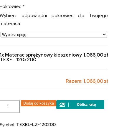
Pokrowiec
*
Wybierz odpowiedni pokrowiec dla Twojego
materaca:
1x Materac sprężynowy kieszeniowy
1.066,00 zł
TEXEL 120x200
Razem:
1.066,00 zł
ilość
Dodaj do koszyka
Materac
sprężynowy
kieszeniowy
TEXEL
Symbol:
TEXEL-LZ-120200
120x200