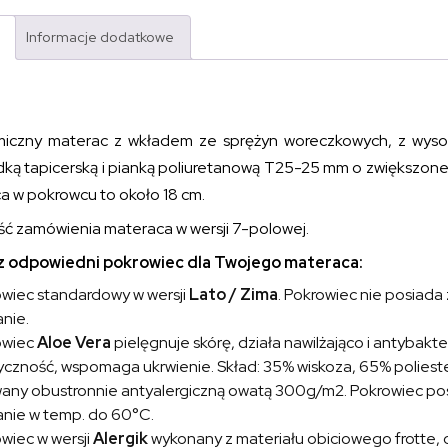
Informacje dodatkowe
iczny materac z wkładem ze sprężyn woreczkowych, z wyso
dką tapicerską i pianką poliuretanową T25-25 mm o zwiększonej
a w pokrowcu to około 18 cm.
ść zamówienia materaca w wersji 7-polowej.
 odpowiedni pokrowiec dla Twojego materaca:
wiec standardowy w wersji
Lato / Zima
. Pokrowiec nie posiada
nie.
owiec
Aloe Vera
pielęgnuje skórę, działa nawilżająco i antybakte
yczność, wspomaga ukrwienie. Skład: 35% wiskoza, 65% poliester
any obustronnie antyalergiczną owatą 300g/m2. Pokrowiec posi
nie w temp. do 60°C.
wiec w wersji
Alergik
wykonany z materiału obiciowego frotte,