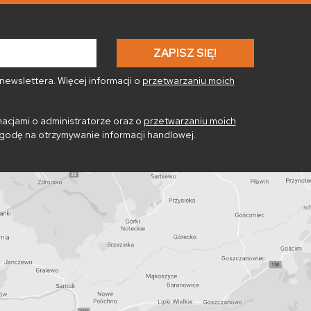
ewslettera. Więcej informacji o
przetwarzaniu moich
acjami o administratorze oraz o
przetwarzaniu moich
godę na otrzymywanie informacji handlowej.