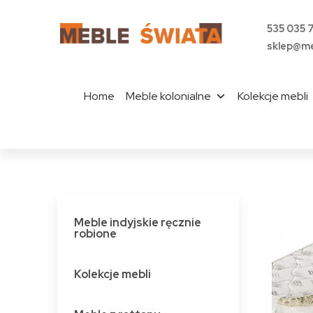
535 035 
sklep@me
Home
Meble kolonialne
Kolekcje mebli
Meble indyjskie ręcznie
robione
Kolekcje mebli