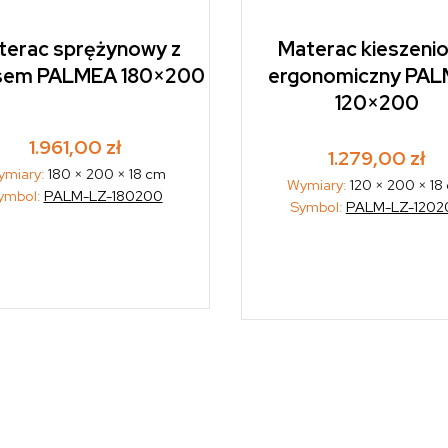
terac sprężynowy z
Materac kieszeni
sem PALMEA 180×200
ergonomiczny PA
120×200
1.961,00
zł
1.279,00
zł
ymiary:
180 × 200 × 18 cm
Wymiary:
120 × 200 × 18
ymbol:
PALM-LZ-180200
Symbol:
PALM-LZ-1202